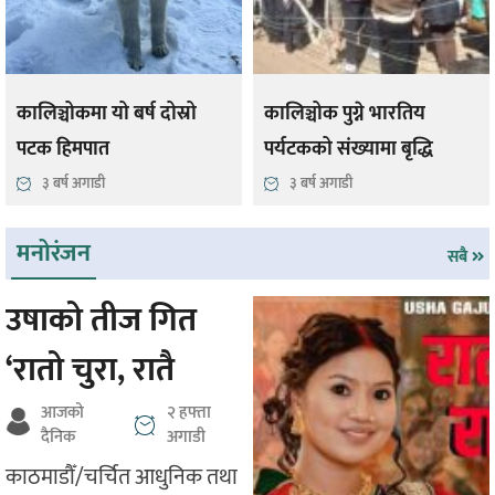
कालिञ्चोकमा यो बर्ष दोस्रो
कालिञ्चोक पुग्ने भारतिय
पटक हिमपात
पर्यटकको संख्यामा बृद्धि
३ बर्ष अगाडी
३ बर्ष अगाडी
मनोरंजन
सबै
उषाको तीज गित
‘रातो चुरा, रातै
सारी’
आजको
२ हफ्ता
दैनिक
अगाडी
काठमाडौँ/चर्चित आधुनिक तथा