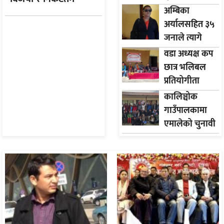
मेरो जित हो
अम्बिका
प्रतिद्वन्द्वी उम्मेदवार बीच
अर्यालसहित ३५
आत्मियता !
जनाले त्यागे
राप्रपा
वडा अध्यक्ष कप
छात्र भलिबल
प्रतियोगीता
कालिञ्चोक
गाउँपालकामा
एमालेको चुनावी
अभियान