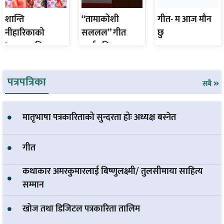
शान्ति
“तामाकोशी
गीत- म आज माैन
नीहारिकाको
सललल” गीत
छु
‘पृथुला कविता
सार्वजनिक
संग्रह’ सार्वजनिक
पत्रपत्रिका
सबै
मातृभाषा पत्रकारिताको सुन्दरता होः अध्यक्ष बस्नेत
गीत
कथाकार अमरकुमारलाई बिष्णुलक्ष्मी/ तुलसीमाया साहित्य
सम्मान
खोज तथा डिजिटल पत्रकारिता तालिम