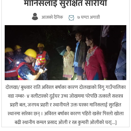
मानिसलाई सुरक्षित सारीयाे
आजको दैनिक
७ घण्टा अगाडी
दाेलखा/ बुधवार राति अविरल बर्षाका कारण दाेलखाकाे विगु गाउँपालिका
वडा नम्बर- ४ वलीटारकाे दुईघर उच्च जाेखममा परेपछि तत्कालै सशस्त्र
प्रहरी बल, जनपथ प्रहरी र स्थानीयले उक्त घरका मानिसलाई सुरक्षित
स्थानमा सारेका छन् । अविरल बर्षाका कारण पहिराे खसेर पिरलाे खाेला
बढी स्थानीय कमल प्रसाद ओली र रत्न कुमारी ओलीकाे घर[...]