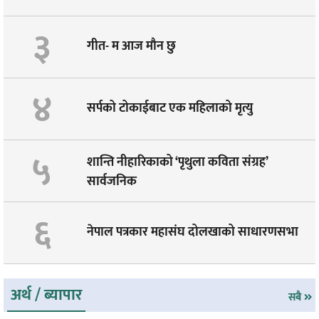
३
गीत- म आज माैन छु
४
सर्पको टोकाईबाट एक महिलाको मृत्यु
५
शान्ति नीहारिकाको ‘पृथुला कविता संग्रह’
सार्वजनिक
६
नेपाल पत्रकार महासंघ दोलखाको साधारणसभा
अर्थ / ब्यापार
सबै