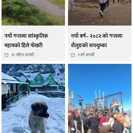
नयाँ गन्तव्यः सांस्कृतिक
नयाँ बर्ष– २०८२ को गन्तव्यः
महत्वको हिले पोखरी
शैलुङको सयथुम्का
१२ महिना अगाडी
१ बर्ष अगाडी