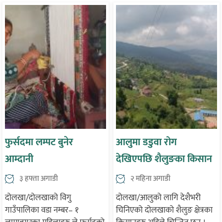
फुर्सदमा लम्पट बुनेर
आलुमा डडुवा रोग
आम्दानी
देखिएपछि शैलुङका किसान
चिन्तित
३ हफ्ता अगाडी
२ महिना अगाडी
दोलखा/दोलखाको विगु
दोलखा/आलुको लागि देशैभरी
गाउँपालिका वडा नम्बर– १
चिनिएको दोलखाको शैलुङ क्षेत्रका