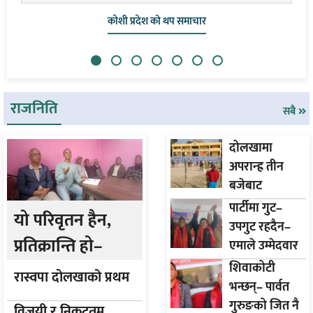
मधेश को थप समाचार
राजनिति
सबै
दोलखामा
अपरान्ह्र तीन
बजेबाट
मतगणना
पार्टीमा गुट–
यो परिवृतन हैन,
उपगुट रहदैन–
प्रतिक्रान्ति हो–
एमाले उम्मेदवार
गुरुङ
नेकपा नेता विशाल
शिवाकोटी
रास्वपा दोलखाको प्रथम
भन्छन्– पार्वत
खड्का
जिल्ला अधिवेशन
गुरुङको जित नै
विजयी र निकटतम