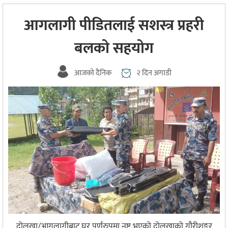
आगलागी पीडितलाई सशस्त्र प्रहरी
बलको सहयोग
आजको दैनिक
२ दिन अगाडी
दोलखा/आगलागीबाट घर पूर्णरुपमा नष्ट भएको दोलखाको गौरीशङ्कर