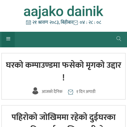
Skip
to
content
२१ श्रावण २०८३, बिहीबार
०४ : २८ : ०९
घरको कम्पाउण्डमा फसेको मृगको उद्दार
!
आजको दैनिक
१ दिन अगाडी
पहिराेकाे जाेखिममा रहेकाे दुईघरका