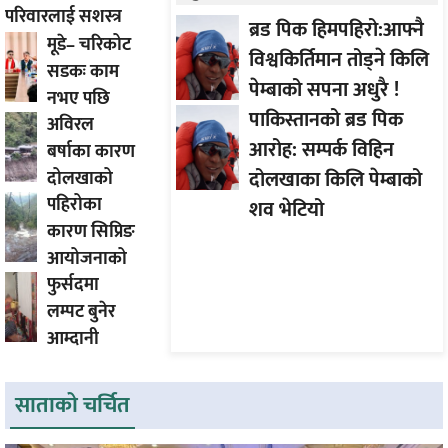
परिवारलाई सशस्त्र
सुरक्षित सारीयाे
ब्रड पिक हिमपहिरो:आफ्नै
प्रहरीको सहयोग
मूडे– चरिकोट
विश्वकिर्तिमान तोड्ने किलि
सडकः काम
पेम्बाको सपना अधुरै !
नभए पछि
पाकिस्तानको ब्रड पिक
अविरल
नयाँ
आरोह‌‌: सम्पर्क विहिन
बर्षाका कारण
विकल्पको
दोलखाका किलि पेम्बाको
दोलखाको
तयारी
पहिरोका
लोगटा वस्ति
शव भेटियो
कारण सिप्रिङ
जोखिममा
आयोजनाको
फुर्सदमा
ड्याम
लम्पट बुनेर
क्षतिग्रस्त,
आम्दानी
गोठ पुरीदा
एकजना
बेपत्ता
साताको चर्चित