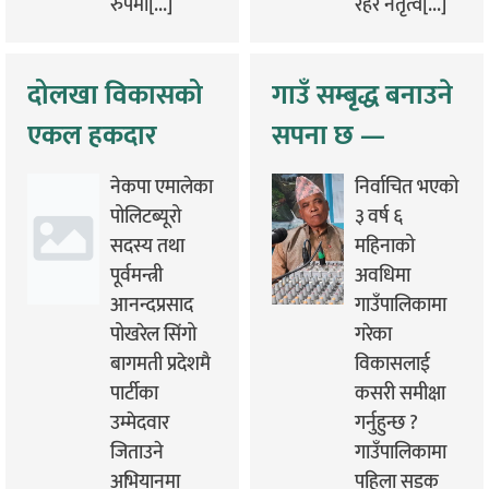
रुपमा[...]
रहेर नेतृत्व[...]
दोलखा विकासको
गाउँ सम्बृद्ध बनाउने
एकल हकदार
सपना छ —
एमाले हो –
युधिष्ठिर खड्का,
नेकपा एमालेका
निर्वाचित भएको
आनन्दप्रसाद
अध्यक्ष विगु
पोलिटब्यूरो
३ वर्ष ६
सदस्य तथा
महिनाको
पोखरेल
गाउँपालिका
पूर्वमन्त्री
अवधिमा
आनन्दप्रसाद
गाउँपालिकामा
पोखरेल सिंगो
गरेका
बागमती प्रदेशमै
विकासलाई
पार्टीका
कसरी समीक्षा
उम्मेदवार
गर्नुहुन्छ ?
जिताउने
गाउँपालिकामा
अभियानमा
पहिला सडक