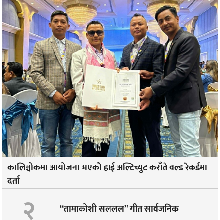
कालिञ्चोकमा आयोजना भएकोे हाई अल्टिच्युट कराँते वल्ड रेकर्डमा
दर्ता
२
“तामाकोशी सललल” गीत सार्वजनिक