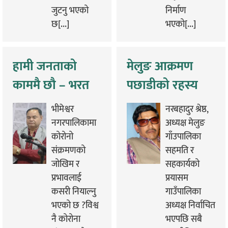
जुटनु भएको
निर्माण
छ[...]
भएको[...]
हामी जनताको
मेलुङ आक्रमण
काममै छौ – भरत
पछाडीको रहस्य
केसी, नगरप्रमुख
भीमेश्वर
नरबहादुर श्रेष्ठ,
भीमेश्वर
नगरपालिकामा
अध्यक्ष मेलुङ
कोरोनो
गाँउपालिका
नगरपालिका
संक्रमणको
सहमति र
जोखिम र
सहकार्यको
प्रभावलाई
प्रयासम
कसरी नियाल्नु
गाउँपालिका
भएको छ ?विश्व
अध्यक्ष निर्वाचित
नै कोरोना
भएपछि सबै