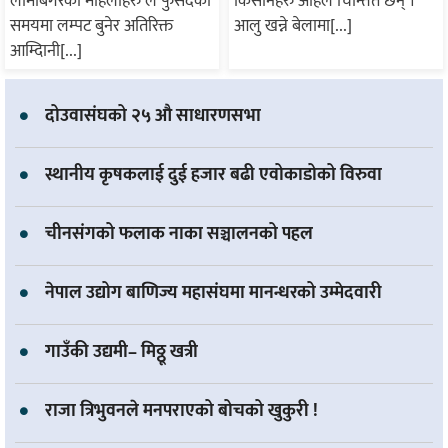
लामाबगरका महिलाहरु ले फुर्सदको
किसानहरु अहिले चिन्तित छन् ।
समयमा लम्पट बुनेर अतिरिक्त
आलु खन्ने बेलामा[...]
आम्दिानी[...]
दोउवासंघको २५ औ साधारणसभा
स्थानीय कृषकलाई दुई हजार बढी एवोकाडोको विरुवा
चीनसंगको फलाक नाका सञ्चालनको पहल
नेपाल उद्योग बाणिज्य महासंघमा मानन्धरको उम्मेदवारी
गाउँकी उद्यमी– मिठ्ठू खत्री
राजा त्रिभुवनले मनपराएको बोचको खुकुरी !