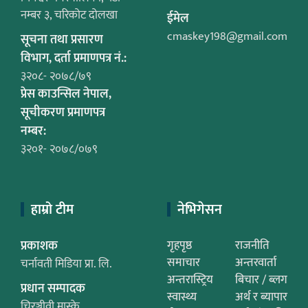
नम्बर ३, चरिकोट दोलखा
ईमेल
cmaskey198@gmail.com
सूचना तथा प्रसारण
विभाग, दर्ता प्रमाणपत्र नं.:
३२०८- २०७८/७९
प्रेस काउन्सिल नेपाल,
सूचीकरण प्रमाणपत्र
नम्बर:
३२०१- २०७८/०७९
हाम्रो टीम
नेभिगेसन
प्रकाशक
गृहपृष्ठ
राजनीति
समाचार
अन्तरवार्ता
चर्नावती मिडिया प्रा. लि.
अन्तरास्ट्रिय
बिचार / ब्लग
प्रधान सम्पादक
स्वास्थ्य
अर्थ र ब्यापार
चिरञ्जीवी मास्के