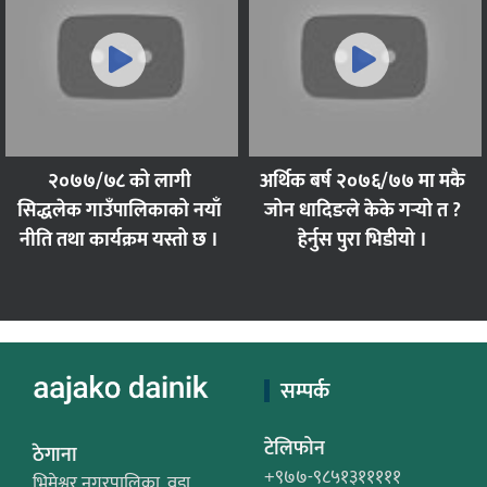
२०७७/७८ को लागी
अर्थिक बर्ष २०७६/७७ मा मकै
सिद्धलेक गाउँपालिकाको नयाँ
जोन धादिङले केके गर्‍यो त ?
नीति तथा कार्यक्रम यस्तो छ ।
हेर्नुस पुरा भिडीयो ।
सम्पर्क
टेलिफोन
ठेगाना
+९७७-९८५१३१११११
भिमेश्वर नगरपालिका, वडा