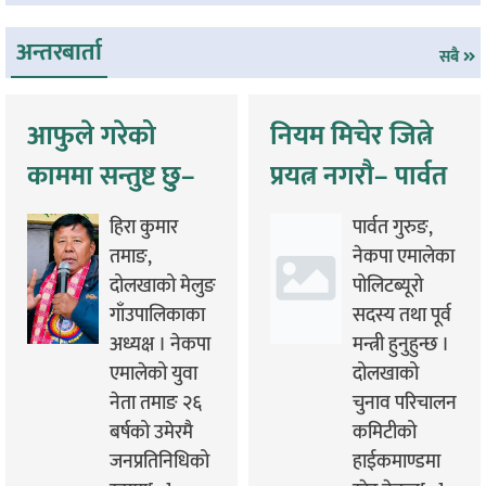
अन्तरबार्ता
सबै
आफुले गरेको
नियम मिचेर जित्ने
काममा सन्तुष्ट छु–
प्रयत्न नगरौ– पार्वत
हिराकुमार तमाङ
गुरुङ
हिरा कुमार
पार्वत गुरुङ,
तमाङ,
नेकपा एमालेका
दोलखाको मेलुङ
पोलिटब्यूरो
गाँउपालिकाका
सदस्य तथा पूर्व
अध्यक्ष । नेकपा
मन्त्री हुनुहुन्छ ।
एमालेको युवा
दोलखाको
नेता तमाङ २६
चुनाव परिचालन
बर्षको उमेरमै
कमिटीको
जनप्रतिनिधिको
हाईकमाण्डमा