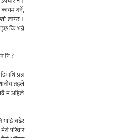
 उपचार नै ।
 कायम गर्ने,
्तो लाग्छ ।
ढ्छ कि भन्ने
छन नि ?
िमाथि प्रश्न
्थानीय तहले
्दै म अहिले
जि गाडि चढेर
 मेरो परिवार