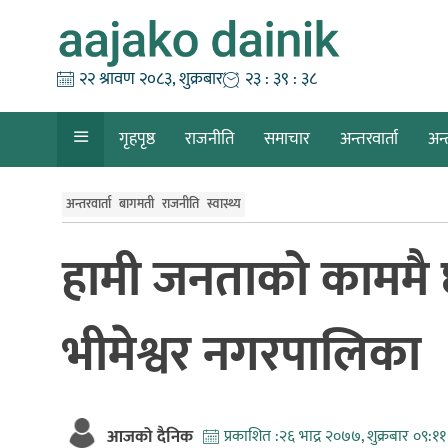
Skip
to
content
२२ श्रावण २०८३, शुक्रबार
२३ : ३९ : ३९
गृहपृष्ठ
राजनीति
समाचार
अन्तरवार्ता
अन्
अन्तरवार्ता
बागमती
राजनीति
स्वास्थ्य
हामी जनताको काममै 
भीमेश्वर नगरपालिका
आजको दैनिक
प्रकाशित :
२६ भाद्र २०७७, शुक्रबार ०९:११