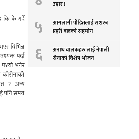
४
उद्दार !
कि के गर्दै
५
आगलागी पीडितलाई सशस्त्र
प्रहरी बलको सहयोग
६
भएर विभिन्न
अनाथ बालकहरु लाई नेपाली
श्यक पर्दा
सेनाको विशेष भोजन
ा प¥यो भनेर
को कोरोनाको
मित र अन्य
लाई पनि समय