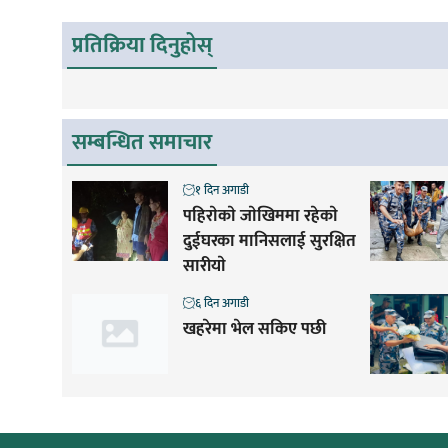
प्रतिक्रिया दिनुहोस्
सम्बन्धित समाचार
१ दिन अगाडी
पहिराेकाे जाेखिममा रहेकाे
दुईघरका मानिसलाई सुरक्षित
सारीयाे
६ दिन अगाडी
खहरेमा भेल सकिए पछी