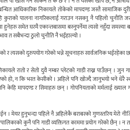
ा हामीले पो खासै गर्न सकिने त के छ र । न त यसको खोप छ, न औषधि
ँग सम्बन्धित आधिकारिक निकायले तोकेको मापदण्ड जस्तै सामाजिक दुरी
यहि कुराको पालना नागरिकलाई गराउन नसक्नु नै पहिलो चुनौति जस
ा हुनेहरु समेत घरमै एकान्तबासमा बस्नुपर्नेमा त्यसो नहुँदा समस्या ब
ाव त सबैभन्दा ठुलो चुनौति नै भईहाल्यो ।
को र त्यसको दुरुपयोग गरेको भन्ने सूचनाहरु सार्वजनिक भईरहेका 
कायले रातो र सेतो दुवै नम्बर प्लेटको गाडी राख्न पाउँछन् । जुन गाड
एको हो, न कि भरत केसीको । अहिले पनि खोज्दै जानुभयो भने धेरै स
 पनि केहि मापदण्ड र सिमाहरु छन् । गोपनियताको मर्मलाई ख्याल गर
ोईन । मेयर हुनुभन्दा पहिले नै अहिलेकै बराबरको गुणस्तरिय मेरो नी
नगरपालिकाको कुनै पनि गाडी व्यक्तिगत काममा प्रयोग गरेको छैन् । न त