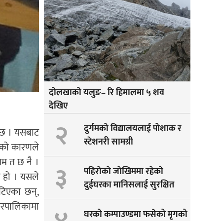
दोलखाको यलुङ– रि हिमालमा ५ शव
देखिए
२
दुर्गमको विद्यालयलाई पोशाक र
ो छ । यसबाट
स्टेशनरी सामग्री
हेको कारणले
िम त छ नै ।
३
पहिराेकाे जाेखिममा रहेकाे
 हो । यसले
दुईघरका मानिसलाई सुरक्षित
टिएका छन्,
सारीयाे
नगरपालिकामा
घरको कम्पाउण्डमा फसेको मृगको