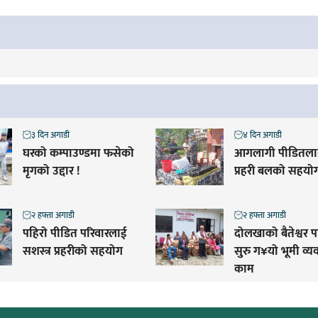
३ दिन अगाडी
४ दिन अगाडी
घरको कम्पाउण्डमा फसेको
आगलागी पीडितलाई
मृगको उद्दार !
प्रहरी बलको सहयो
२ हफ्ता अगाडी
२ हफ्ता अगाडी
पहिरो पीडित परिवारलाई
दोलखाको बैतेश्वर 
सशस्त्र प्रहरीको सहयोग
सुरु ग¥यो भूमी व्
काम