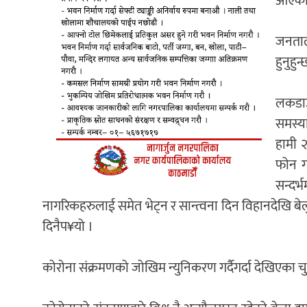
आएकाह
जनताले
हुनुहुन्
लकडाउन
समस्य
हामी 
फोन गर
सन्दर
नागरिकहरुलाई समेत भेट्न र सान्त्वना दिन विहानदेखि बे
दिनैप¥यो ।
कोरोना संक्रमणको जोखिम न्युनिकरण गर्दैगर्दा देखिएका चुन