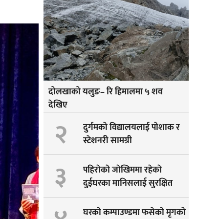
दोलखाको यलुङ– रि हिमालमा ५ शव
देखिए
२
दुर्गमको विद्यालयलाई पोशाक र
स्टेशनरी सामग्री
३
पहिराेकाे जाेखिममा रहेकाे
दुईघरका मानिसलाई सुरक्षित
सारीयाे
घरको कम्पाउण्डमा फसेको मृगको