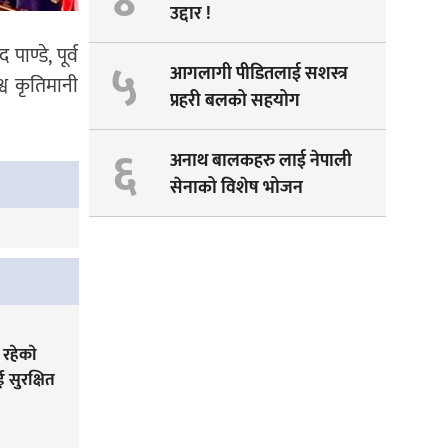
४
उद्दार !
ाण्डे, पूर्व
५
आगलागी पीडितलाई सशस्त्र
श्व कृतिमानी
प्रहरी बलको सहयोग
६
अनाथ बालकहरु लाई नेपाली
सेनाको विशेष भोजन
रहेकाे
सुरक्षित