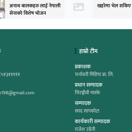
अनाथ बालकहरु लाई नेपाली
खहरेमा भेल सकिए
सेनाको विशेष भोजन
क
हाम्रो टीम
प्रकाशक
८५१३१११११
चर्नावती मिडिया प्रा. लि.
प्रधान सम्पादक
y198@gmail.com
चिरञ्जीवी मास्के
सम्पादक
सरद सापकोटा
कार्यकारी सम्पादक
राजेश उप्रेती