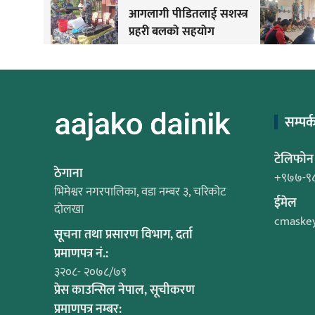
आगलागी पीडितलाई सशस्त्र
प्रहरी बलको सहयोग
सम्पर्
टेलिफोन
ठेगाना
+९७७-९
भिमेश्वर नगरपालिका, वडा नम्बर ३, चरिकोट
ईमेल
दोलखा
cmaske
सूचना तथा प्रसारण विभाग, दर्ता
प्रमाणपत्र नं.:
३२०८- २०७८/७९
प्रेस काउन्सिल नेपाल, सूचीकरण
प्रमाणपत्र नम्बर: