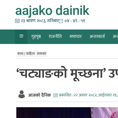
Skip
to
content
२३ श्रावण २०८३, शनिबार
०४ : ४९ : ५२
गृहपृष्ठ
राजनीति
समाचार
अन्तरवार्ता
अन्
कला / साहित्य
समाचार
‘चट्याङको मूच्छना’ उ
आजको दैनिक
प्रकाशित :
२२ असार २०८२, आईतवार १६