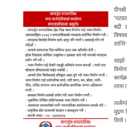
दीपश्र
‘चट्या
बद्री
विषयव
शान्ति
साझाँ
विमोच
कार्यक
लामा त
त्यसैग
मुद्रण
थियो ।