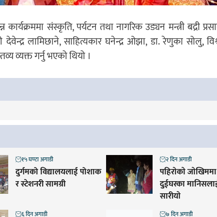
्यक्रममा संस्कृति, पर्यटन तथा नागरिक उड्यन मन्त्री बद्री प्रसाद प
वेन्द्र लामिछाने, साहित्यकार घनेन्द्र ओझा, डा. रेणुका सोलु, वि
तव्य व्यक्त गर्नु भएको थियो ।
१५ घण्टा अगाडी
२ दिन अगाडी
दुर्गमको विद्यालयलाई पोशाक
पहिराेकाे जाेखिममा 
र स्टेशनरी सामग्री
दुईघरका मानिसलाई 
सारीयाे
६ दिन अगाडी
७ दिन अगाडी