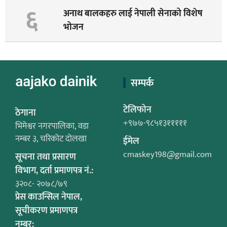
६
अनाथ बालकहरु लाई नेपाली सेनाको विशेष
भोजन
सम्पर्क
टेलिफोन
ठेगाना
+९७७-९८५१३१११११
भिमेश्वर नगरपालिका, वडा
नम्बर ३, चरिकोट दोलखा
ईमेल
cmaskey198@gmail.com
सूचना तथा प्रसारण
विभाग, दर्ता प्रमाणपत्र नं.:
३२०८- २०७८/७९
प्रेस काउन्सिल नेपाल,
सूचीकरण प्रमाणपत्र
नम्बर: