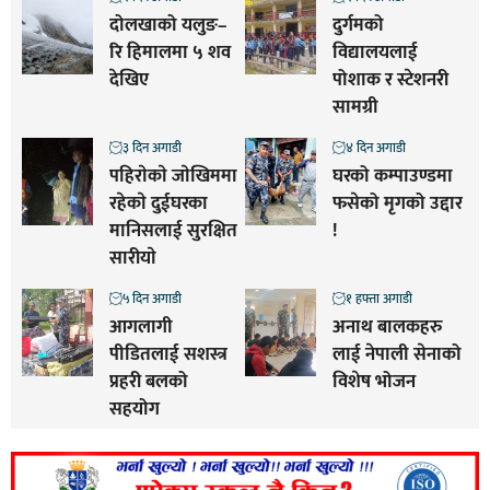
दोलखाको यलुङ–
दुर्गमको
रि हिमालमा ५ शव
विद्यालयलाई
देखिए
पोशाक र स्टेशनरी
सामग्री
३ दिन अगाडी
४ दिन अगाडी
पहिराेकाे जाेखिममा
घरको कम्पाउण्डमा
रहेकाे दुईघरका
फसेको मृगको उद्दार
मानिसलाई सुरक्षित
!
सारीयाे
५ दिन अगाडी
१ हफ्ता अगाडी
आगलागी
अनाथ बालकहरु
पीडितलाई सशस्त्र
लाई नेपाली सेनाको
प्रहरी बलको
विशेष भोजन
सहयोग