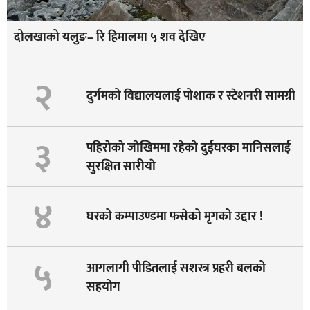
दोलखाको यलुङ– रि हिमालमा ५ शव देखिए
२
दुर्गमको विद्यालयलाई पोशाक र स्टेशनरी सामग्री
३
पहिराेकाे जाेखिममा रहेकाे दुईघरका मानिसलाई
सुरक्षित सारीयाे
४
घरको कम्पाउण्डमा फसेको मृगको उद्दार !
५
आगलागी पीडितलाई सशस्त्र प्रहरी बलको
सहयोग