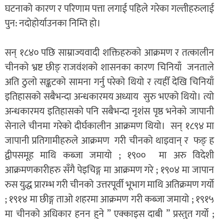
घटनाको कारण र परिणाम पत्ता लगाई पहिले गरेका गल्तीहरुलाई
पुन: नदोहोर्याउनका निम्ति हो।
सन् १८४० पछि साम्राज्यवादी शक्तिहरुको आक्रमण र तत्कालीन
चीनको भ्रष्ट छीङ् राजवंशको शासनका कारण चिनियाँ जनताले
अति ठुलो सङ्कटको सामना गर्नु परेको थियो र त्यहीँ देखि चिनियाँ
इतिहासको सबैभन्दा अन्धकारमय अध्याय सुरु भएको थियो। त्यो
अन्धकारमय इतिहासको पनि सबैभन्दा नृशंस पृष्ठ भनेको जापानी
सेनाले चीनमा गरेको दीर्घकालीन आक्रमण थियो। सन् १८९४ मा
जापानी प्रतिगामीहरुले आक्रमण गरी चीनको थाइवान् र फङ् ह
द्वीपसमूह माथि कब्जा जमायो ; १९०० मा अरु विदेशी
आक्रमणकारीहरु सँगै पेइचिङ्ग मा आक्रमण गरे ; १९०४ मा जापान
रुस युद्ध प्रारम्भ गरी चीनको उत्तरपूर्वी भूभाग माथि अतिक्रमण गर्यो
; १९१४ मा छीङ्ग ताओ शहरमा आक्रमण गरी कब्जा जमायो ; १९१५
मा चीनको अधिकार हनन हुने ” एक्काइस दाबी ” प्रस्तुत गर्यो ;