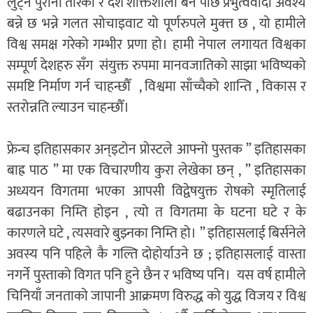
लुट्ने पुरानो तरिका र देश शक्तिशाली बने पछि प्रभुत्ववादी अवश्य
बन्ने छ भन्ने गलत सोचाइवाट यो पूर्णरुपले मुक्त्त छ , यो हामीले
विश्व समक्ष गरेको गम्भीर प्रणा हो। हामी नेपाल लगायत विश्वका
सम्पूर्ण देशहरु सँग संयुक्त रुपमा मानवजातिको साझा भविष्यको
समष्टि निर्माण गर्न चाहन्छौँ , विश्वमा साँच्चैको शान्ति , विकास र
स्तरोन्नति ल्याउन चाहन्छौँ।
फ्रेन्च इतिहासकार अन्इटोन प्रोस्टले आफ्नो पुस्तक ” इतिहासका
बाह्र पाठ ” मा एक विचारणीय कुरा लेखेका छन् , ” इतिहासका
अध्ययन विगतमा भएका आपसी विद्वेषयुक्त रोषको स्मृतिलाई
बढाउनका निम्ति होइन , त्यो त विगतमा के घटना घटे र के
कारणले घटे , त्यसवारे बुझ्नका निम्ति हो। ” इतिहासलाई बिर्सनेले
अवस्य पनि पहिले कै गल्ति दोहोर्याउने छ ; इतिहासलाई वास्ता
नगर्ने पुस्ताको विगत पनि हुने छैन र भविष्य पनि। यस वर्ष हामीले
चिनियाँ जनताको जापानी आक्रमण विरुद्ध को युद्ध विजय र विश्व