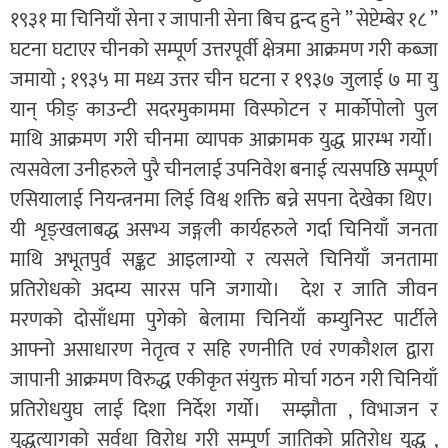
१९३१ मा चिनियाँ सेना र जापानी सेना बिच द्वन्द हुने ” सेप्टेम्बेर १८ ”
घटना घटाएर चीनको सम्पूर्ण उत्तरपूर्वी क्षेत्रमा आक्रमण गरी कब्जा
जमायो ; १९३५ मा मध्य उत्तर चीन घटना र १९३७ जुलाई ७ मा यु
यान् फीङ् काउन्टी सदरमुकाममा विस्फोटन र मार्कोपोलो पुल
माथि आक्रमण गरी चीनमा व्यापक आक्रामक युद्ध प्रारम्भ गर्यो।
त्यसवेला उनीहरुले पुरै चीनलाई उपनिवेश बनाई त्यसपछि सम्पूर्ण
एसियालाई नियन्त्रनमा लिई विश्व शक्ति बन्ने सपना देखेका थिए।
यी शृङ्खलाबद्ध असभ्य जङ्गली कार्यहरुले गर्दा चिनियाँ जनता
माथि अभूतपुर्व सङ्कट आइलाग्यो र त्यसले चिनियाँ जनतामा
प्रतिरोधको अदम्य सारस पनि जगायो। देश र जाति जीवन
मरणको दोसाँधमा पुगेको बेलामा चिनियाँ कम्युनिस्ट पार्टीले
आफ्नो असाधारण नेतृत्व र सहि रणनीति एवं रणकौशल द्वारा
जापानी आक्रमण विरुद्ध एकीकृत संयुक्त मोर्चा गठन गरी चिनियाँ
प्रतिरोधयुघ लाई दिशा निर्देश गर्यो। सम्झौता , विभाजन र
युद्धत्यागको सर्वथा विरोध गरी सम्पूर्ण जातिको प्रतिरोध युद्ध ,