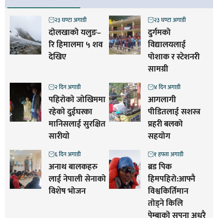
२३ घण्टा अगाडी
२३ घण्टा अगाडी
दोलखाको यलुङ–
दुर्गमको
रि हिमालमा ५ शव
विद्यालयलाई
देखिए
पोशाक र स्टेशनरी
सामग्री
२ दिन अगाडी
४ दिन अगाडी
पहिराेकाे जाेखिममा
आगलागी
रहेकाे दुईघरका
पीडितलाई सशस्त्र
मानिसलाई सुरक्षित
प्रहरी बलको
सारीयाे
सहयोग
६ दिन अगाडी
१ हफ्ता अगाडी
अनाथ बालकहरु
ब्रड पिक
लाई नेपाली सेनाको
हिमपहिरो:आफ्नै
विशेष भोजन
विश्वकिर्तिमान
तोड्ने किलि
पेम्बाको सपना अधुरै