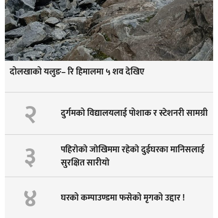
दोलखाको यलुङ– रि हिमालमा ५ शव देखिए
२
दुर्गमको विद्यालयलाई पोशाक र स्टेशनरी सामग्री
३
पहिराेकाे जाेखिममा रहेकाे दुईघरका मानिसलाई
सुरक्षित सारीयाे
४
घरको कम्पाउण्डमा फसेको मृगको उद्दार !