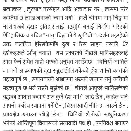
मा आक्रमण गरी ६ हप्ता भन्दा लामो अवधिसम्म आगजनी ,
बलात्कार , लुटपाट नरसंहार आदि अत्याचार गरे , त्यसमा परेर
कम्तिमा ३ लाख जनाको ज्यान गयो। हालै चीनमा नान् चिङ्ग मा
नरसंहारको दुखद इतिहासलाई पृष्ठभूमि बनाई निर्माण गरिएको
ऐतिहासिक चलचित्र ” नान् चिङ्ग फोटो स्टुडियो ” प्रदर्शन भइरहेको
उक्त चलचित्र हेरिसकेपछि दुख र रिस साहन नसकी धेरै
दर्शकहरुले आँसु बगाए। यस प्रकारको पीडाले मानिसहरुलाई
सास फेर्न समेत गाह्रो भएको अनुभव गराउँदछ। चिनियाँ जातिले
जापानी आक्रमणको दुख सङ्कट झेलिसकेको हुँदा शान्ति कत्तिको
महत्त्वपूर्ण छ , समानताको आधारमा अरुको सम्मान गर्नु कत्तिको
महत्त्वपूर्ण छ भन्ने राम्ररी बुझेको छ। चीनले आफुले भोगिसकेको
युद्धको आघात कदापि अरु कुनै देश माथि लाद्ने छैन , कहिले पनि
आफ्नो वर्चस्व स्थापना गर्ने छैन , विस्तारवादी नीति अपनाउने छैन ,
प्रभवक्षेत्र बनाउन खोज्ने छैन। चिनियाँ शैलोको आधुनिकरण
भनेको शान्तिपूर्ण विकासको सत्यवादी पथ हो ; उपनिवेश बनाएर