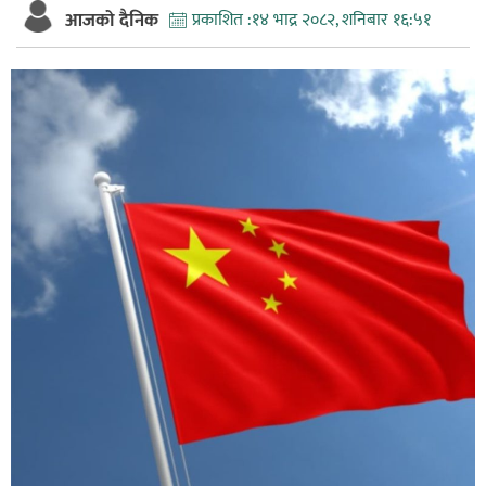
आजको दैनिक
प्रकाशित :
१४ भाद्र २०८२, शनिबार १६:५१