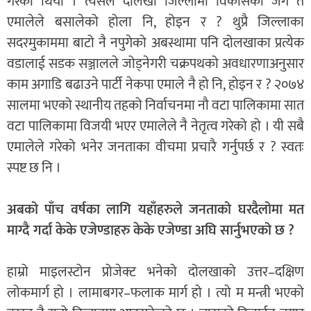
गरेको थियो । त्यसैले दोलखा जिल्लामा विकासको जग त
एमालेले बसालेको होला नि, होइन र ? थुप्रै जिल्लाका
सदरमुकाममा बाटो नै नपुगेको अबस्थामा पनि दोलखाका प्रत्येक
वडालाई सडक सञ्जालले जोड्नेगरी चक्रपथको अवधारणाअनुसार
काम अगाडि बढाउने पार्टी नेकपा एमाले नै हो नि, होइन र ? २०७४
सालमा भएको स्थानीय तहको निर्वाचनमा नौ वटा पालिकामा सात
वटा पालिकामा विजयी भएर एमालेले नै नेतृत्व गरेको हो । यी सबै
एमालेले गरेको भनेर जनताका वीचमा प्रचारै गर्नुपर्छ र ? स्वतः
स्पष्ट छ नि ।
अबको पाँच वर्षका लागि यहाँहरुले जनताको घरदैलोमा मत
माग्दै गर्दा केके एजेण्डाहरु केके एजेण्डा अघि सार्नुभएको छ ?
हाम्रो माइलस्टोन प्रोजेक्ट भनेको दोलखाको उत्तर–दक्षिण
लोकमार्ग हो । लामाबगर–फलाक मार्ग हो । त्यो म मन्त्री भएको