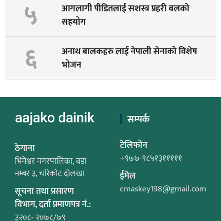
५
आगलागी पीडितलाई सशस्त्र प्रहरी बलको
सहयोग
६
अनाथ बालकहरु लाई नेपाली सेनाको विशेष
भोजन
सम्पर्क
टेलिफोन
ठेगाना
+९७७-९८५१३१११११
भिमेश्वर नगरपालिका, वडा
नम्बर ३, चरिकोट दोलखा
ईमेल
cmaskey198@gmail.com
सूचना तथा प्रसारण
विभाग, दर्ता प्रमाणपत्र नं.:
३२०८- २०७८/७९