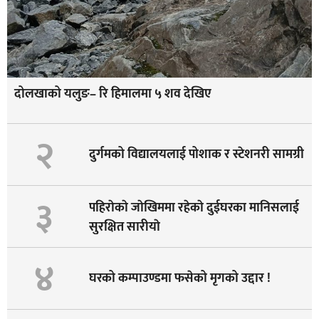
दोलखाको यलुङ– रि हिमालमा ५ शव देखिए
२
दुर्गमको विद्यालयलाई पोशाक र स्टेशनरी सामग्री
३
पहिराेकाे जाेखिममा रहेकाे दुईघरका मानिसलाई
सुरक्षित सारीयाे
४
घरको कम्पाउण्डमा फसेको मृगको उद्दार !