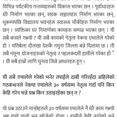
विभिन्न पर्यटकीय गन्तव्यहरुको विकास भएका छन् । पूर्वाधारहरु
धेरै निर्माण भएका छन्, सडक सञ्जालहरु निर्माण भएका छन्,
भूकम्पपछि विद्यालय भवनहरु स्वास्थ्य चौकीहरु निर्माण भएका
छन् । व्यक्तिका घर निमार्णका कामहरु सम्पन्न भएका छन् । यी
सबै कसले ग¥यो ? यी सबै कामको नेतृत्व नेकपा एमालेले गरेको
हो । यतिबेला दोलखा देशकै नमुना जिल्ला बन्ने दिशामा छ । ती
सबै नमूना योजनाहरुको नेतृत्व र पहलकदमी हामीले गरेका हाँै
। यी सबै हाम्रो लागि चुनाव जित्ने आधारहरु हुन् ।
यी सबै एमालेले गरेको भनेर तपाईंले दाबी गरिरहँदा अहिलेको
गठबन्धनले नेकपा एमालेले ३० वर्षसम्म नेतृत्व गर्दा पनि किन
केहि गरेन भन्ने प्रश्न किन उठाइरहेका छन् त ?
यो प्रश्न उठाउने मान्छेहरुले ३० वर्षसम्म एमालेले नै धेरै काम ग¥यो
अब हाम्रो पालो भन्न खोजेको होला । हामीले केहि नगरेको भन्ने