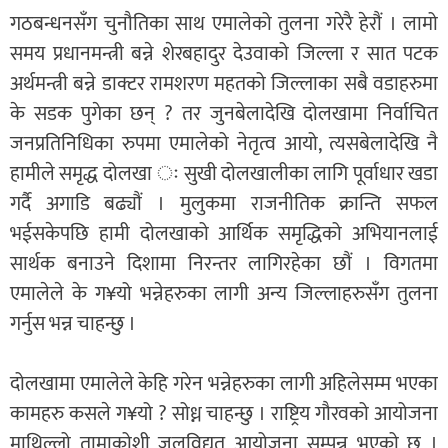
गठबन्धनसँग चुनौतिका साथ एमालेको तुलना गरेरै हेरौं । लामो
समय प्रधानमन्त्री बन्ने शेरबहादुर देउवाको जिल्ला र सात पटक
अर्थमन्त्री बन्ने डाक्टर रामशरण महतको जिल्लाका सबै वडाहरुमा
के सडक पुगेका छन् ? तर जुनबेलादेखि दोलखामा निर्वाचित
जनप्रतिनिधिका रुपमा एमालेको नेतृत्व आयो, त्यसबेलादेखि नै
हामीले समृद्ध दोलखा ः सुखी दोलखालीका लागि पूर्वाधार खडा
गर्दै अगाडि बढ्यौं । मुलुकमा राजनीतिक क्रान्ति सफल
भईसकेपछि हामी दोलखाको आर्थिक समृद्धिको अभियानलाई
सार्थक बनाउने दिशामा निरन्तर लागिरहेका छौं । विगतमा
एमालेले के ग¥यो भन्नेहरुका लागी अन्य जिल्लाहरुसँग तुलना
गर्नुस भन्न चाहन्छु ।
दोलखामा एमालेले केहि गरेन भन्नेहरुका लागी अहिलेसम्म भएका
कामहरु कसले ग¥यो ? सोध्न चाहन्छु । राष्ट्रिय गौरवको आयोजना
माथिल्लो तामाकोशी जलविद्युत आयोजना सम्पन्न भएको छ ।