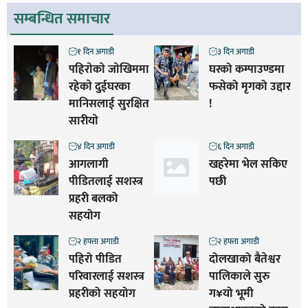
सम्बन्धित समाचार
१ दिन अगाडी
३ दिन अगाडी
पहिराेकाे जाेखिममा
घरको कम्पाउण्डमा
रहेकाे दुईघरका
फसेको मृगको उद्दार
मानिसलाई सुरक्षित
!
सारीयाे
४ दिन अगाडी
६ दिन अगाडी
आगलागी
खहरेमा भेल सकिए
पीडितलाई सशस्त्र
पछी
प्रहरी बलको
सहयोग
२ हफ्ता अगाडी
२ हफ्ता अगाडी
पहिरो पीडित
दोलखाको बैतेश्वर
परिवारलाई सशस्त्र
पालिकाले सुरु
प्रहरीको सहयोग
ग¥यो भूमी