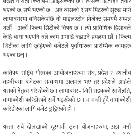
बखत नै रातो किताबमा आइसकेको छ । त्यसको डिजाईन तयार
भएको छ, सर्भे भएको छ । अब त्यसको ९ सय मिटरको सुरुङ मार्ग
लामाबगरमा बनिसकेपछि यो माइलस्टोन प्रोजेक्ट समयमै सम्पन्न
गर्छौं । अर्को फिल्म सिटीको विषय छ । त्यो प्राविधिक हिसाबले
केहि बाधा भएपनि बन्ने काम अगाडि बढाउने प्रयत्नमा छौं । फिल्म
सिटीका लागि छुट्टिएको बजेटले पूर्वाधारका प्रारम्भिक कामहरु
भएका छन् ।
कतिपय राष्ट्रिय गौरवका आयोजनाहरुमा संघ, प्रदेश र स्थानीय
तहबीचमा बजेटका सम्बन्धमा अलमल भए तर प्रदेशले अहिले
यसको नेतृत्व गरिरहेको छ । लामाबगर– जिरी सडकको स्तरोन्नति,
तामाकोशी करिडोरको सर्भे भइरहेको छ । म मन्त्री हुँदै तामाकोशी
करिडोरका लागि बजेट छुट्टिएको हो ।
यस्ता सबै दोलखाको दूरगामी ठूला योजनाहरुमा, अझ भनौं