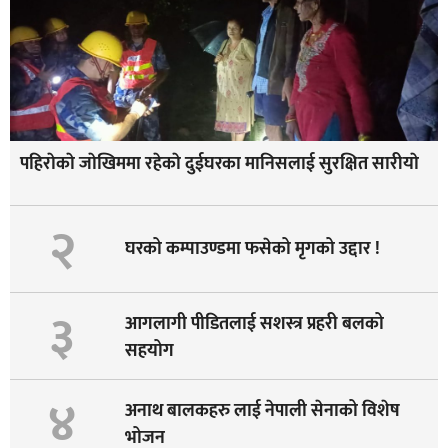
पहिराेकाे जाेखिममा रहेकाे दुईघरका मानिसलाई सुरक्षित सारीयाे
२
घरको कम्पाउण्डमा फसेको मृगको उद्दार !
३
आगलागी पीडितलाई सशस्त्र प्रहरी बलको
सहयोग
४
अनाथ बालकहरु लाई नेपाली सेनाको विशेष
भोजन