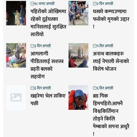
१८ घण्टा अगाडी
२ दिन अगाडी
पहिराेकाे जाेखिममा
घरको कम्पाउण्डमा
रहेकाे दुईघरका
फसेको मृगको उद्दार
मानिसलाई सुरक्षित
!
सारीयाे
३ दिन अगाडी
५ दिन अगाडी
आगलागी
अनाथ बालकहरु
पीडितलाई सशस्त्र
लाई नेपाली सेनाको
प्रहरी बलको
विशेष भोजन
सहयोग
६ दिन अगाडी
६ दिन अगाडी
खहरेमा भेल सकिए
ब्रड पिक
पछी
हिमपहिरो:आफ्नै
विश्वकिर्तिमान
तोड्ने किलि
पेम्बाको सपना अधुरै
!