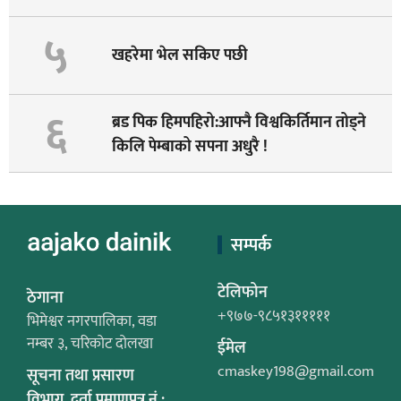
५
खहरेमा भेल सकिए पछी
६
ब्रड पिक हिमपहिरो:आफ्नै विश्वकिर्तिमान तोड्ने
किलि पेम्बाको सपना अधुरै !
सम्पर्क
टेलिफोन
ठेगाना
+९७७-९८५१३१११११
भिमेश्वर नगरपालिका, वडा
नम्बर ३, चरिकोट दोलखा
ईमेल
cmaskey198@gmail.com
सूचना तथा प्रसारण
विभाग, दर्ता प्रमाणपत्र नं.: