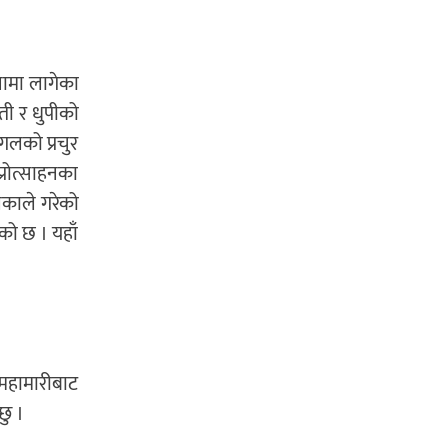
नामा लागेका
ी र धुपीको
गलको प्रचुर
्रोत्साहनका
िकाले गरेको
को छ । यहाँ
महामारीबाट
छु ।