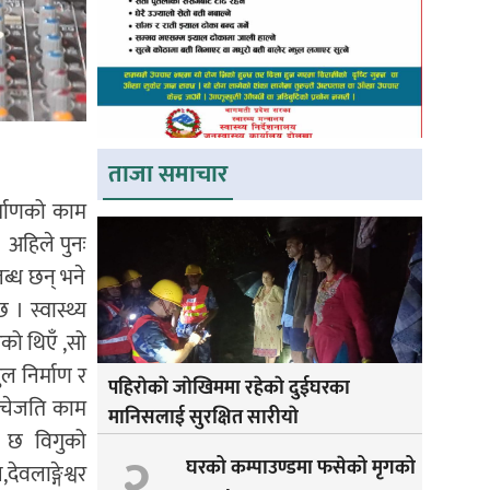
ताजा समाचार
्माणको काम
। अहिले पुनः
लब्ध छन् भने
 । स्वास्थ्य
को थिएँ ,सो
ल निर्माण र
पहिराेकाे जाेखिममा रहेकाे दुईघरका
सोचेजति काम
मानिसलाई सुरक्षित सारीयाे
ो छ विगुको
२
घरको कम्पाउण्डमा फसेको मृगको
लाङ्गेश्वर