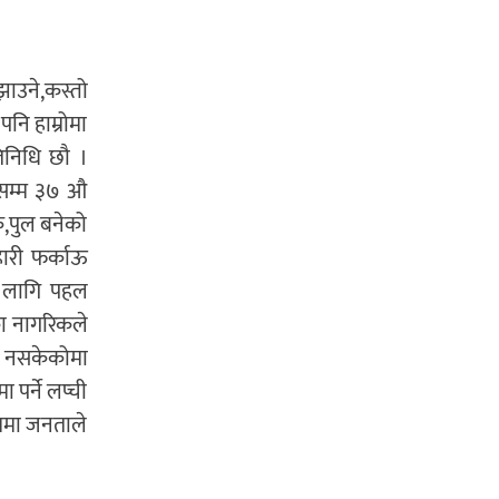
झाउने,कस्तो
पनि हाम्रोमा
तिनिधि छौ ।
लेसम्म ३७ औ
क,पुल बनेको
हारी फर्काऊ
ो लागि पहल
का नागरिकले
्न नसकेकोमा
 पर्ने लप्ची
ाममा जनताले