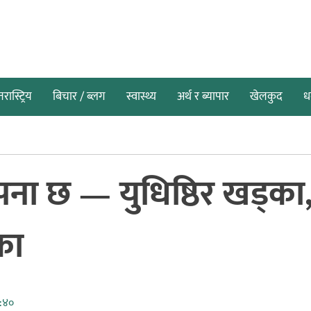
तरास्ट्रिय
बिचार / ब्लग
स्वास्थ्य
अर्थ र ब्यापार
खेलकुद
धर
सपना छ — युधिष्ठिर खड्का
का
:४०