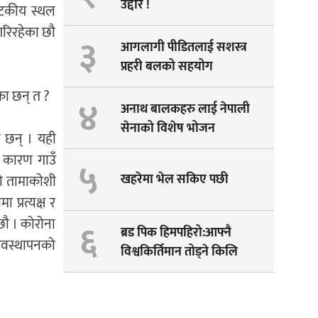
उद्दार !
्यटकीय स्थल
गरिरहेका छौ
३
आगलागी पीडितलाई सशस्त्र
प्रहरी बलको सहयोग
का छन् त ?
४
अनाथ बालकहरु लाई नेपाली
सेनाको विशेष भोजन
 छन् । यही
 कारण गाउँ
५
खहरेमा भेल सकिए पछी
लो तामाकोशी
प्रत्यक्ष र
 छौ । कोरोना
६
ब्रड पिक हिमपहिरो:आफ्नै
्यवस्थापनको
विश्वकिर्तिमान तोड्ने किलि
पेम्बाको सपना अधुरै !