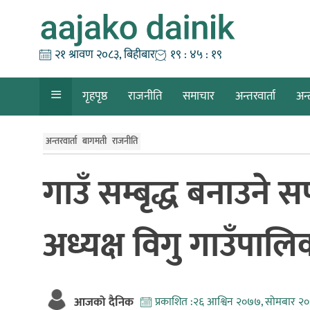
Skip
to
content
२१ श्रावण २०८३, बिहीबार
१९ : ४५ : २०
गृहपृष्ठ
राजनीति
समाचार
अन्तरवार्ता
अन्
अन्तरवार्ता
बागमती
राजनीति
गाउँ सम्बृद्ध बनाउने 
अध्यक्ष विगु गाउँपालि
आजको दैनिक
प्रकाशित :
२६ आश्विन २०७७, सोमबार २०