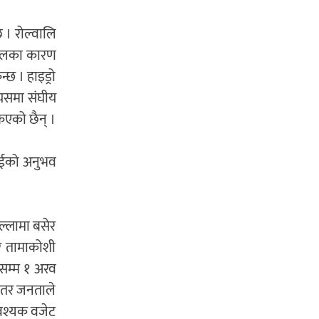
 । रोल्वालि
गोलका कारण
छ । हाइड्रो
 यसमा संघीय
िएको छैन् ।
ाईको अनुभव
ल्लामा बसेर
पर तामाकोशी
रसम्म १ अरव
े तर जनताले
आवश्यक वजेट