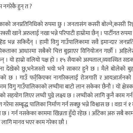
म नगरेकै हुन् त ?
ालिकाको जनप्रतिनिधिको रुपमा छु । जनतासंग कसरी बोल्ने,कसरी रि
्सी खाने अरुलाई नखा भन्ने परिपाटी हाम्रोमा छैन् । पार्टीगत रुपमा 
 भन्न सकिदैन् । हामी विगु गाउँपालिकामा सवै इमान्दार जनप्र
प्राथमिकताका आधारमा सबैको चित्त बुझाएर विनियोजन गर्छौ । अहि
् । यो हाम्रो वलियो पक्ष हो । १५ सैयाको अस्पताल,व्यवस्थित सड
पना देखेको छु,भनेजस्तो भयो भने साकार हुने छ । मैले बोलेको बु
गेको छ । गाउँ फर्र्किएका नागरिकलाई रोजगारी र आयआर्जनक
ाम विगु गाउँपालिकाको लप्चीमा बाटो लान सकेका छैनौ । यो क्षेत्र
गको सहयोग लिएर लप्ची पुग्ने लक्ष्य छ । लप्चीको लागि कुनै काम गर
 सम्बृद्ध पालिका निर्माण गर्न सक्छु भन्ने विश्वास छ । वडा नं १ मा
को छ । गर्न नसकेका काममा खिन्नता हुँदो रहेछ । आँटेका अरु सबै क
ा लागि मानव भएर काम गरेका छौ ।