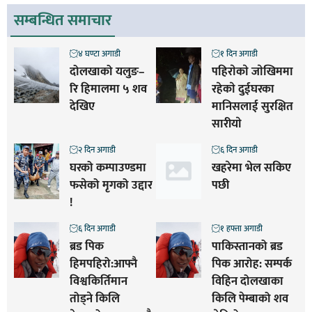
सम्बन्धित समाचार
४ घण्टा अगाडी
१ दिन अगाडी
दोलखाको यलुङ–
पहिराेकाे जाेखिममा
रि हिमालमा ५ शव
रहेकाे दुईघरका
देखिए
मानिसलाई सुरक्षित
सारीयाे
२ दिन अगाडी
६ दिन अगाडी
घरको कम्पाउण्डमा
खहरेमा भेल सकिए
फसेको मृगको उद्दार
पछी
!
६ दिन अगाडी
१ हफ्ता अगाडी
ब्रड पिक
पाकिस्तानको ब्रड
हिमपहिरो:आफ्नै
पिक आरोह‌‌: सम्पर्क
विश्वकिर्तिमान
विहिन दोलखाका
तोड्ने किलि
किलि पेम्बाको शव