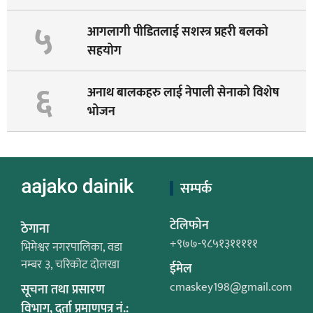
५
आगलागी पीडितलाई सशस्त्र प्रहरी बलको
सहयोग
६
अनाथ बालकहरु लाई नेपाली सेनाको विशेष
भोजन
सम्पर्क
टेलिफोन
ठेगाना
+९७७-९८५१३१११११
भिमेश्वर नगरपालिका, वडा
नम्बर ३, चरिकोट दोलखा
ईमेल
cmaskey198@gmail.com
सूचना तथा प्रसारण
विभाग, दर्ता प्रमाणपत्र नं.: