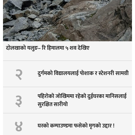
दोलखाको यलुङ– रि हिमालमा ५ शव देखिए
२
दुर्गमको विद्यालयलाई पोशाक र स्टेशनरी सामग्री
३
पहिराेकाे जाेखिममा रहेकाे दुईघरका मानिसलाई
सुरक्षित सारीयाे
४
घरको कम्पाउण्डमा फसेको मृगको उद्दार !