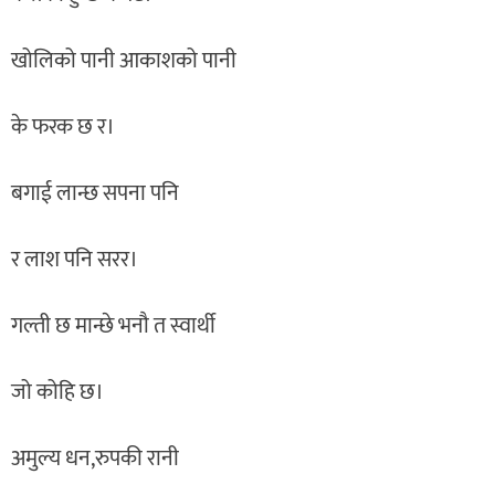
खोलिको पानी आकाशको पानी
के फरक छ र।
बगाई लान्छ सपना पनि
र लाश पनि सरर।
गल्ती छ मान्छे भनौ त स्वार्थी
जो कोहि छ।
अमुल्य धन,रुपकी रानी