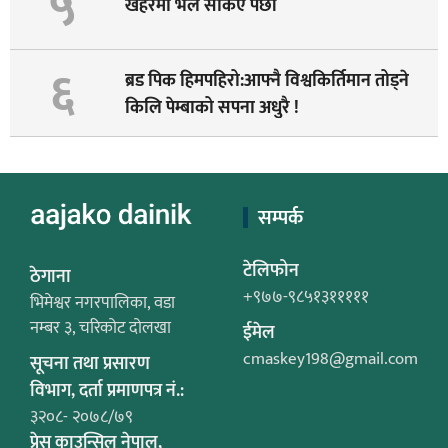
५
खहरेमा भेल सकिए पछी
६
ब्रड पिक हिमपहिरो:आफ्नै विश्वकिर्तिमान तोड्ने
किलि पेम्बाको सपना अधुरै !
सम्पर्क
टेलिफोन
ठेगाना
+९७७-९८५१३१११११
भिमेश्वर नगरपालिका, वडा
नम्बर ३, चरिकोट दोलखा
ईमेल
cmaskey198@gmail.com
सूचना तथा प्रसारण
विभाग, दर्ता प्रमाणपत्र नं.:
३२०८- २०७८/७९
प्रेस काउन्सिल नेपाल,