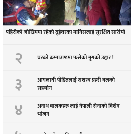
पहिराेकाे जाेखिममा रहेकाे दुईघरका मानिसलाई सुरक्षित सारीयाे
२
घरको कम्पाउण्डमा फसेको मृगको उद्दार !
३
आगलागी पीडितलाई सशस्त्र प्रहरी बलको
सहयोग
४
अनाथ बालकहरु लाई नेपाली सेनाको विशेष
भोजन