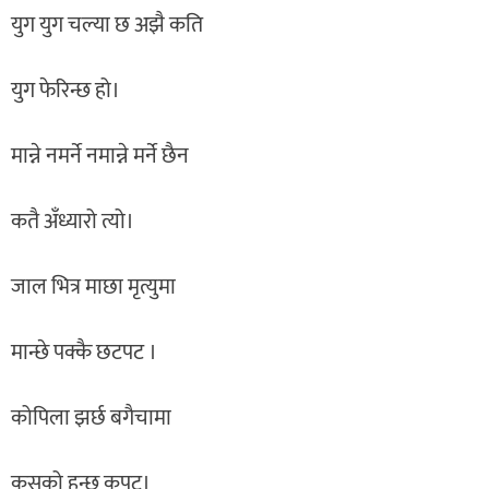
युग युग चल्या छ अझै कति
युग फेरिन्छ हो।
मान्ने नमर्ने नमान्ने मर्ने छैन
कतै अँध्यारो त्यो।
जाल भित्र माछा मृत्युमा
मान्छे पक्कै छटपट ।
कोपिला झर्छ बगैचामा
कसको हुन्छ कपट।