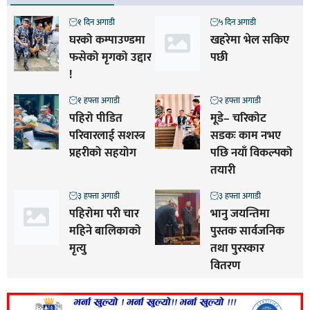
१ दिन अगाडी
५ दिन अगाडी
घरको कम्पाउण्डमा
खहरेमा भेल सकिए
फसेको मृगको उद्दार
पछी
!
१ हफ्ता अगाडी
२ हफ्ता अगाडी
पहिरो पीडित
मूडे– चरिकोट
परिवारलाई सशस्त्र
सडकः काम नभए
प्रहरीको सहयोग
पछि नयाँ विकल्पको
तयारी
३ हफ्ता अगाडी
३ हफ्ता अगाडी
पहिरोमा परी चार
भानु जयन्तिमा
महिने बालिकाको
पुस्तक सार्वजनिक
मृत्यु
तथा पुरस्कार
वितरण