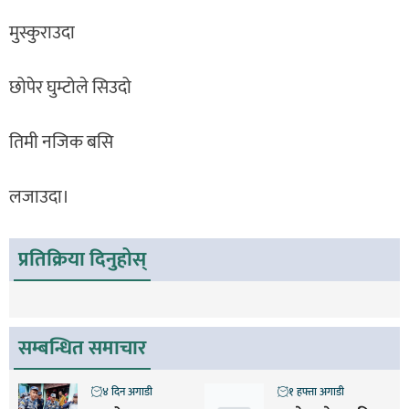
मुस्कुराउदा
छोपेर घुम्टोले सिउदो
तिमी नजिक बसि
लजाउदा।
प्रतिक्रिया दिनुहोस्
सम्बन्धित समाचार
४ दिन अगाडी
१ हफ्ता अगाडी