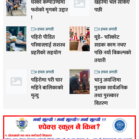
घरको कम्पाउण्डमा
खहरेमा भेल सकिए
फसेको मृगको उद्दार
पछी
!
२ हफ्ता अगाडी
२ हफ्ता अगाडी
पहिरो पीडित
मूडे– चरिकोट
परिवारलाई सशस्त्र
सडकः काम नभए
प्रहरीको सहयोग
पछि नयाँ विकल्पको
तयारी
४ हफ्ता अगाडी
४ हफ्ता अगाडी
पहिरोमा परी चार
भानु जयन्तिमा
महिने बालिकाको
पुस्तक सार्वजनिक
मृत्यु
तथा पुरस्कार
वितरण