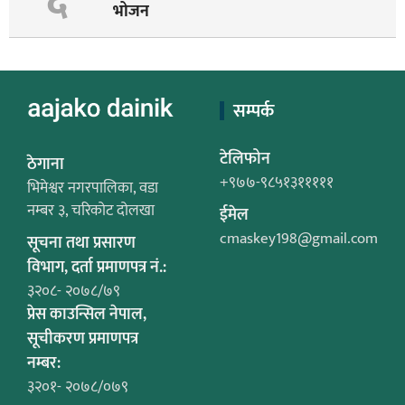
६
भोजन
सम्पर्क
टेलिफोन
ठेगाना
+९७७-९८५१३१११११
भिमेश्वर नगरपालिका, वडा
नम्बर ३, चरिकोट दोलखा
ईमेल
cmaskey198@gmail.com
सूचना तथा प्रसारण
विभाग, दर्ता प्रमाणपत्र नं.:
३२०८- २०७८/७९
प्रेस काउन्सिल नेपाल,
सूचीकरण प्रमाणपत्र
नम्बर:
३२०१- २०७८/०७९