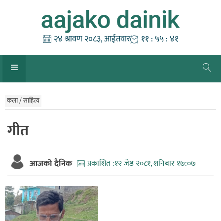
Skip
to
content
२४ श्रावण २०८३, आईतवार
११ : ५५ : ४२
कला / साहित्य
गीत
आजको दैनिक
प्रकाशित :
१२ जेष्ठ २०८१, शनिबार १७:०७