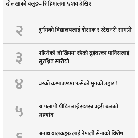
दोलखाको यलुङ– रि हिमालमा ५ शव देखिए
२
दुर्गमको विद्यालयलाई पोशाक र स्टेशनरी सामग्री
३
पहिराेकाे जाेखिममा रहेकाे दुईघरका मानिसलाई
सुरक्षित सारीयाे
४
घरको कम्पाउण्डमा फसेको मृगको उद्दार !
५
आगलागी पीडितलाई सशस्त्र प्रहरी बलको
सहयोग
अनाथ बालकहरु लाई नेपाली सेनाको विशेष