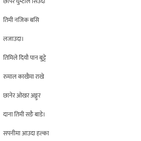
छोपेर घुम्टोले सिउदो
तिमी नजिक बसि
लजाउदा।
तिमिले दियौ पान बुट्टे
रुमाल काखैमा राखे
छानेर ओखर अङ्गुर
दाना तिमी सङै बाडे।
सपनीमा आउदा हल्का