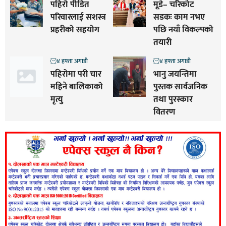
पहिरो पीडित
मूडे– चरिकोट
परिवारलाई सशस्त्र
सडकः काम नभए
प्रहरीको सहयोग
पछि नयाँ विकल्पको
तयारी
४ हफ्ता अगाडी
४ हफ्ता अगाडी
पहिरोमा परी चार
भानु जयन्तिमा
महिने बालिकाको
पुस्तक सार्वजनिक
मृत्यु
तथा पुरस्कार
वितरण