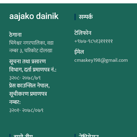
सम्पर्क
टेलिफोन
ठेगाना
+९७७-९८५१३१११११
भिमेश्वर नगरपालिका, वडा
नम्बर ३, चरिकोट दोलखा
ईमेल
cmaskey198@gmail.com
सूचना तथा प्रसारण
विभाग, दर्ता प्रमाणपत्र नं.:
३२०८- २०७८/७९
प्रेस काउन्सिल नेपाल,
सूचीकरण प्रमाणपत्र
नम्बर:
३२०१- २०७८/०७९