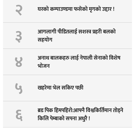
२
घरको कम्पाउण्डमा फसेको मृगको उद्दार !
३
आगलागी पीडितलाई सशस्त्र प्रहरी बलको
सहयोग
४
अनाथ बालकहरु लाई नेपाली सेनाको विशेष
भोजन
५
खहरेमा भेल सकिए पछी
६
ब्रड पिक हिमपहिरो:आफ्नै विश्वकिर्तिमान तोड्ने
किलि पेम्बाको सपना अधुरै !