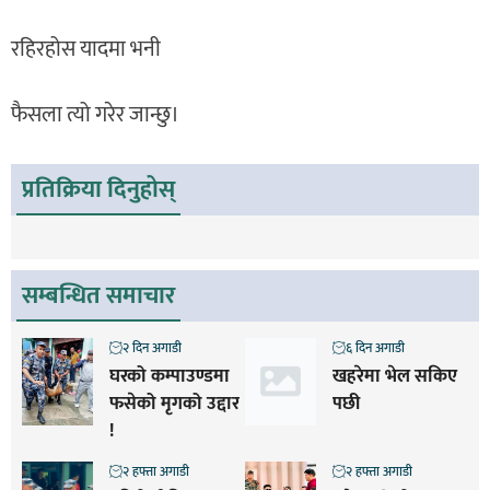
रहिरहोस यादमा भनी
फैसला त्यो गरेर जान्छु।
प्रतिक्रिया दिनुहोस्
सम्बन्धित समाचार
२ दिन अगाडी
६ दिन अगाडी
घरको कम्पाउण्डमा
खहरेमा भेल सकिए
फसेको मृगको उद्दार
पछी
!
२ हफ्ता अगाडी
२ हफ्ता अगाडी