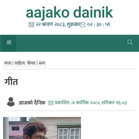
Skip
to
content
२२ श्रावण २०८३, शुक्रबार
०२ : ३१ : ००
कला / साहित्य
बिचार / ब्लग
गीत
आजको दैनिक
प्रकाशित :
४ कार्तिक २०८०, शनिबार १६:०३