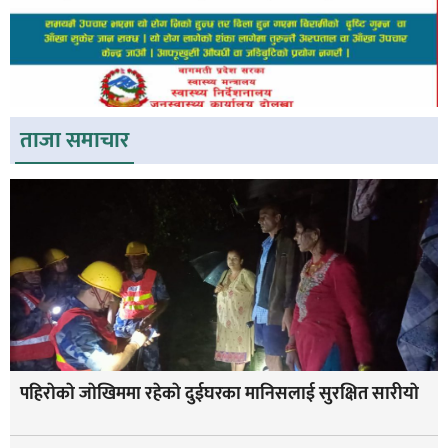
ताजा समाचार
पहिराेकाे जाेखिममा रहेकाे दुईघरका मानिसलाई सुरक्षित सारीयाे