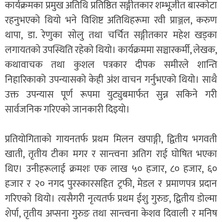
कार्यक्रमका प्रमुख अतिथि प्रतिष्ठित सङ्गीतकार शम्भूजीत बास्कोटा
रहनुभएको थियो भने विशिष्ट अतिथिहरूमा रवी प्राञ्जल, करुण
थापा, डा. रेणुका साेलु तथा चर्चित सङ्गीतकार महेश खड्का
लगायतको उपस्थिति रहेको थियो। कार्यक्रममा सञ्चारकर्मी, लेखक,
कथावाचक तथा कुशल पत्रकार दीपक समीरले शान्ति
निहारिकाको उपन्यासको केही अंश वाचन गर्नुभएको थियो। साथै
उक्त उपन्यास पूर्ण रूपमा युट्युबमार्फत सुन्न सकिने गरी
सार्वजनिक गरिएको जानकारी दिइयो।
प्रतियोगिताको गायनतर्फ प्रथम मिलन खपाङ्गी, द्वितीय भगवती
खाती, तृतीय टीका मगर र सान्त्वना अतिग राई घोषित भएका
थिए। उनीहरूलाई क्रमशः एक लाख ५० हजार, ८० हजार, ६०
हजार र २० नगद पुरस्कारसहित ट्रफी, मेडल र प्रमाणपत्र प्रदान
गरिएको थियो। त्यसैगरी नृत्यतर्फ प्रथम ईशु गुरुङ, द्वितीय डोल्मा
शेर्पा, तृतीय अप्सना गुरुङ तथा सान्त्वना केशव दिवाली र मनिष