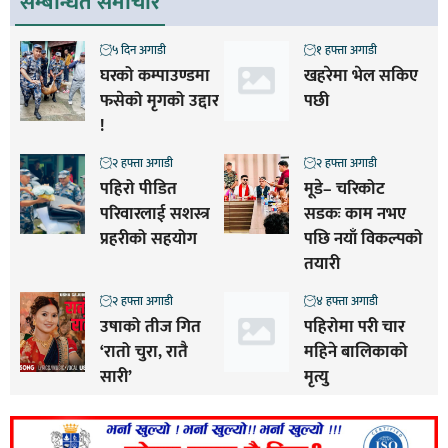
सम्बन्धित समाचार
५ दिन अगाडी
१ हफ्ता अगाडी
घरको कम्पाउण्डमा
खहरेमा भेल सकिए
फसेको मृगको उद्दार
पछी
!
२ हफ्ता अगाडी
२ हफ्ता अगाडी
पहिरो पीडित
मूडे– चरिकोट
परिवारलाई सशस्त्र
सडकः काम नभए
प्रहरीको सहयोग
पछि नयाँ विकल्पको
तयारी
२ हफ्ता अगाडी
४ हफ्ता अगाडी
उषाको तीज गित
पहिरोमा परी चार
‘रातो चुरा, रातै
महिने बालिकाको
सारी’
मृत्यु