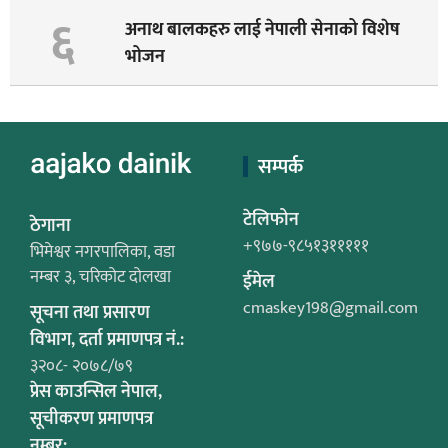
६
अनाथ बालकहरु लाई नेपाली सेनाको विशेष
भोजन
सम्पर्क
टेलिफोन
ठेगाना
+९७७-९८५१३१११११
भिमेश्वर नगरपालिका, वडा
नम्बर ३, चरिकोट दोलखा
ईमेल
cmaskey198@gmail.com
सूचना तथा प्रसारण
विभाग, दर्ता प्रमाणपत्र नं.:
३२०८- २०७८/७९
प्रेस काउन्सिल नेपाल,
सूचीकरण प्रमाणपत्र
नम्बर: