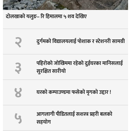
दोलखाको यलुङ– रि हिमालमा ५ शव देखिए
२
दुर्गमको विद्यालयलाई पोशाक र स्टेशनरी सामग्री
३
पहिराेकाे जाेखिममा रहेकाे दुईघरका मानिसलाई
सुरक्षित सारीयाे
४
घरको कम्पाउण्डमा फसेको मृगको उद्दार !
५
आगलागी पीडितलाई सशस्त्र प्रहरी बलको
सहयोग