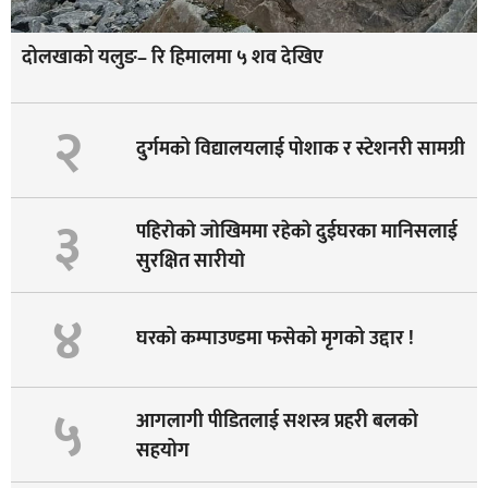
दोलखाको यलुङ– रि हिमालमा ५ शव देखिए
२
दुर्गमको विद्यालयलाई पोशाक र स्टेशनरी सामग्री
३
पहिराेकाे जाेखिममा रहेकाे दुईघरका मानिसलाई
सुरक्षित सारीयाे
४
घरको कम्पाउण्डमा फसेको मृगको उद्दार !
५
आगलागी पीडितलाई सशस्त्र प्रहरी बलको
सहयोग