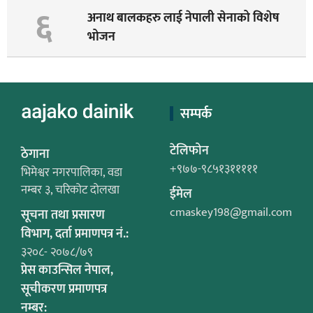
६
अनाथ बालकहरु लाई नेपाली सेनाको विशेष
भोजन
सम्पर्क
टेलिफोन
ठेगाना
+९७७-९८५१३१११११
भिमेश्वर नगरपालिका, वडा
नम्बर ३, चरिकोट दोलखा
ईमेल
cmaskey198@gmail.com
सूचना तथा प्रसारण
विभाग, दर्ता प्रमाणपत्र नं.:
३२०८- २०७८/७९
प्रेस काउन्सिल नेपाल,
सूचीकरण प्रमाणपत्र
नम्बर: