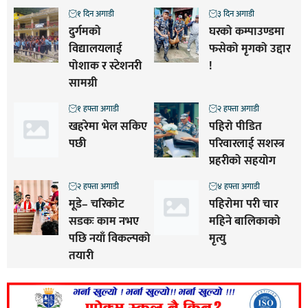
१ दिन अगाडी
३ दिन अगाडी
दुर्गमको
घरको कम्पाउण्डमा
विद्यालयलाई
फसेको मृगको उद्दार
पोशाक र स्टेशनरी
!
सामग्री
१ हफ्ता अगाडी
२ हफ्ता अगाडी
खहरेमा भेल सकिए
पहिरो पीडित
पछी
परिवारलाई सशस्त्र
प्रहरीको सहयोग
२ हफ्ता अगाडी
४ हफ्ता अगाडी
मूडे– चरिकोट
पहिरोमा परी चार
सडकः काम नभए
महिने बालिकाको
पछि नयाँ विकल्पको
मृत्यु
तयारी