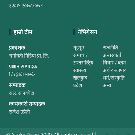
३२०१- २०७८/०७९
हाम्रो टीम
नेभिगेसन
प्रकाशक
गृहपृष्ठ
राजनीति
समाचार
अन्तरवार्ता
चर्नावती मिडिया प्रा. लि.
अन्तरास्ट्रिय
बिचार / ब्लग
प्रधान सम्पादक
स्वास्थ्य
अर्थ र ब्यापार
चिरञ्जीवी मास्के
खेलकुद
धर्म/संस्कृति
सम्पादक
प्रदेश
अन्य
सरद सापकोटा
कार्यकारी सम्पादक
राजेश उप्रेती
© Aajako Dainik 2020. All rights reserved.
|