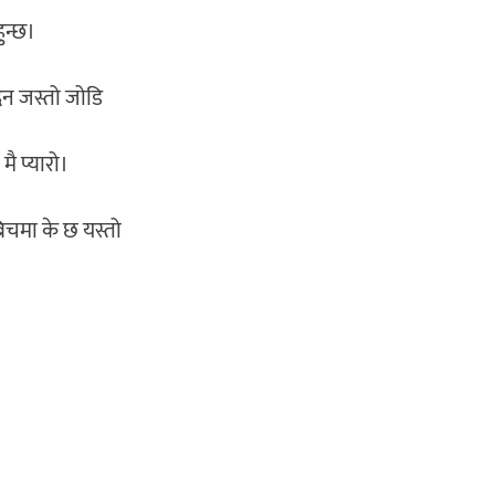
हुन्छ।
दन जस्तो जोडि
मै प्यारो।
िचमा के छ यस्तो