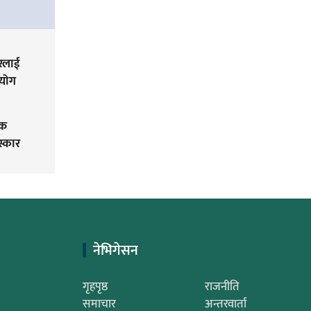
ारलाई
हयोग
तक
स्कार
नेभिगेसन
गृहपृष्ठ
राजनीति
समाचार
अन्तरवार्ता