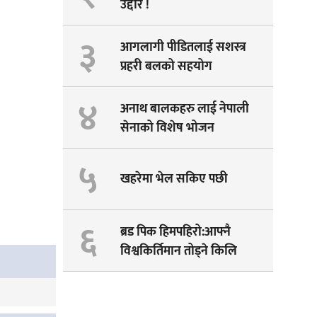
उद्दार !
३
आगलागी पीडितलाई सशस्त्र
प्रहरी बलको सहयोग
४
अनाथ बालकहरु लाई नेपाली
सेनाको विशेष भोजन
५
खहरेमा भेल सकिए पछी
६
ब्रड पिक हिमपहिरो:आफ्नै
विश्वकिर्तिमान तोड्ने किलि
पेम्बाको सपना अधुरै !