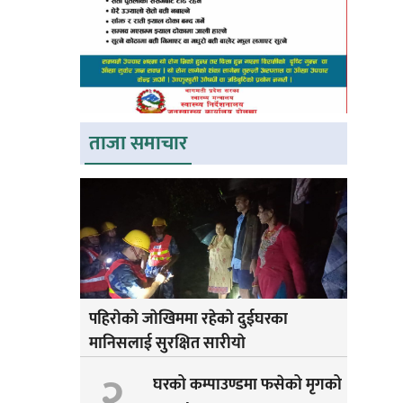
ताजा समाचार
पहिराेकाे जाेखिममा रहेकाे दुईघरका
मानिसलाई सुरक्षित सारीयाे
२
घरको कम्पाउण्डमा फसेको मृगको