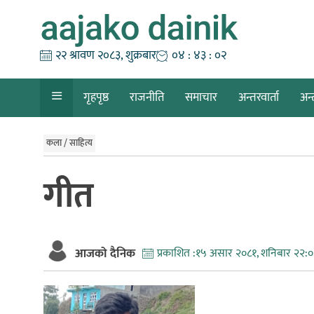
Skip
to
content
२२ श्रावण २०८३, शुक्रबार
०४ : ४३ : ०३
गृहपृष्ठ
राजनीति
समाचार
अन्तरवार्ता
अन्
कला / साहित्य
गीत
आजको दैनिक
प्रकाशित :
१५ असार २०८१, शनिबार २२: