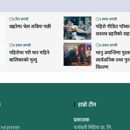
६ दिन अगाडी
२ हफ्ता अगाडी
खहरेमा भेल सकिए पछी
पहिरो पीडित परिव
सशस्त्र प्रहरीको स
४ हफ्ता अगाडी
४ हफ्ता अगाडी
पहिरोमा परी चार महिने
भानु जयन्तिमा पुस्
बालिकाको मृत्यु
सार्वजनिक तथा पुर
वितरण
क
हाम्रो टीम
प्रकाशक
८५१३१११११
चर्नावती मिडिया प्रा. लि.