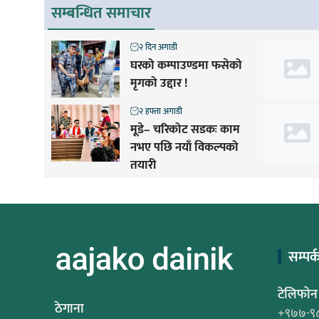
सम्बन्धित समाचार
२ दिन अगाडी
घरको कम्पाउण्डमा फसेको
मृगको उद्दार !
२ हफ्ता अगाडी
मूडे– चरिकोट सडकः काम
नभए पछि नयाँ विकल्पको
तयारी
सम्पर्
टेलिफोन
ठेगाना
+९७७-९