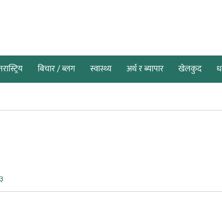
तरास्ट्रिय
बिचार / ब्लग
स्वास्थ्य
अर्थ र ब्यापार
खेलकुद
धर
०३