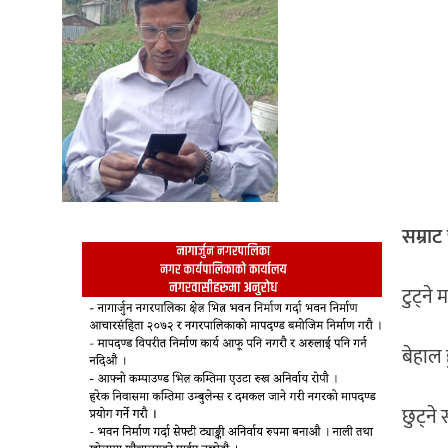
सम्राट
टुट्ने 
बेहाल 
छुट्ने