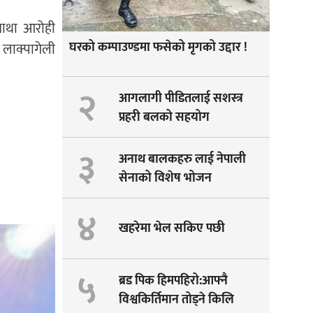
माथा आरोही
घरको कम्पाउण्डमा फसेको मृगको उद्दार !
 र लाक्पागेली
२
आगलागी पीडितलाई सशस्त्र
प्रहरी बलको सहयोग
३
अनाथ बालकहरु लाई नेपाली
सेनाको विशेष भोजन
४
खहरेमा भेल सकिए पछी
५
ब्रड पिक हिमपहिरो:आफ्नै
विश्वकिर्तिमान तोड्ने किलि