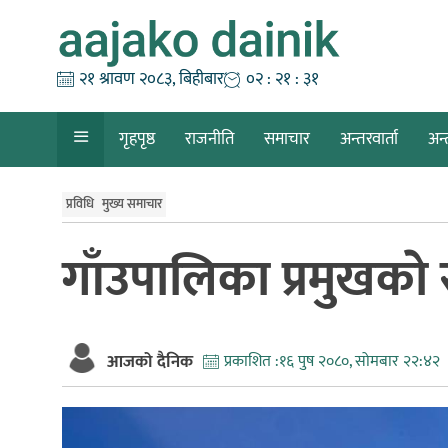
Skip
to
content
२१ श्रावण २०८३, बिहीबार
०२ : २१ : ३३
गृहपृष्ठ
राजनीति
समाचार
अन्तरवार्ता
अन्
प्रविधि
मुख्य समाचार
गाँउपालिका प्रमुखका
आजको दैनिक
प्रकाशित :
१६ पुष २०८०, सोमबार २२:४२