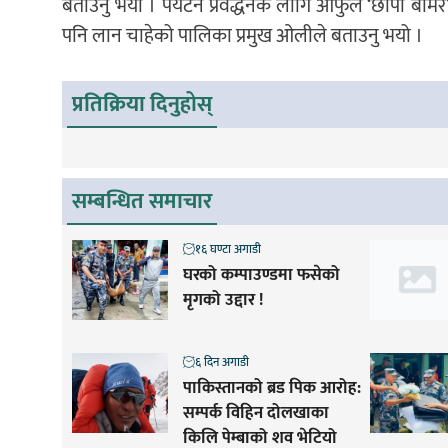
बताउनु भयो । पर्यटन प्रवद्धनकै लागि आफुले ‘छोपा बामरे
पनि लान चाहेको पालिका प्रमुख ओलीले बताउनु भयो ।
प्रतिक्रिया दिनुहोस्
सम्बन्धित समाचार
१६ घण्टा अगाडी
घरको कम्पाउण्डमा फसेको
मृगको उद्दार !
६ दिन अगाडी
पाकिस्तानको ब्रड पिक आरोह‌‌:
सम्पर्क विहिन दोलखाका
किलि पेम्बाको शव भेटियो