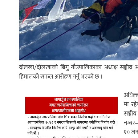
दोलखा/दोलखाको बिगु गाँउपालिकाका अध्यक्ष सञ्जीव ओ
हिमालको सफल आरोहण गर्नु भएको छ ।
अघिल्ल
मा रह
सञ्जीव
नम्बर
१० जना