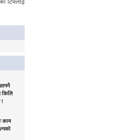
ेतको टिमलाई
आफ्नै
ने किलि
 !
ः काम
ल्पको