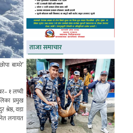
ताजा समाचार
ोपा बामरे’
बर– १ लप्ची
िका प्रमुख
श्रेष्ठ, वडा
स्नेत लगायत