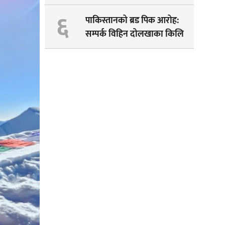
पेम्बाको सपना अधुरै !
६
पाकिस्तानको ब्रड पिक आरोह‌‌:
सम्पर्क विहिन दोलखाका किलि
पेम्बाको शव भेटियो