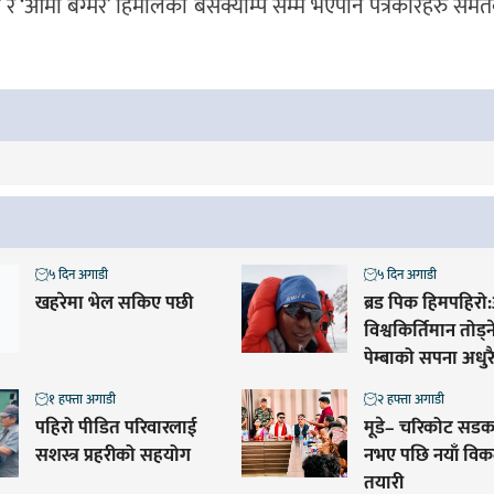
’ र ‘आमा बेग्मरे’ हिमालको बेसक्याम्प सम्मै भएपनि पत्रकारहरु सम
५ दिन अगाडी
५ दिन अगाडी
खहरेमा भेल सकिए पछी
ब्रड पिक हिमपहिरो:
विश्वकिर्तिमान तोड्
पेम्बाको सपना अधुरै
१ हफ्ता अगाडी
२ हफ्ता अगाडी
पहिरो पीडित परिवारलाई
मूडे– चरिकोट सडक
सशस्त्र प्रहरीको सहयोग
नभए पछि नयाँ विक
तयारी