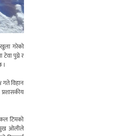
 खुला गरेको
वा पुग्ने र
छ ।
४ गते विहान
 प्रशासकीय
नीकल टिमको
्रमुख ओलीले