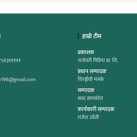
क
हाम्रो टीम
प्रकाशक
८५१३१११११
चर्नावती मिडिया प्रा. लि.
प्रधान सम्पादक
y198@gmail.com
चिरञ्जीवी मास्के
सम्पादक
सरद सापकोटा
कार्यकारी सम्पादक
राजेश उप्रेती