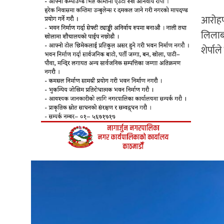
आरोहण
लिलाबहा
शेर्पा