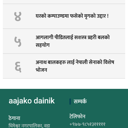
४
घरको कम्पाउण्डमा फसेको मृगको उद्दार !
५
आगलागी पीडितलाई सशस्त्र प्रहरी बलको
सहयोग
६
अनाथ बालकहरु लाई नेपाली सेनाको विशेष
भोजन
सम्पर्क
टेलिफोन
ठेगाना
+९७७-९८५१३१११११
भिमेश्वर नगरपालिका, वडा