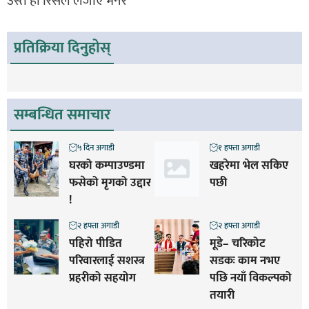
उस्तै हो रिसले लजाएँ भनेर
प्रतिक्रिया दिनुहोस्
सम्बन्धित समाचार
५ दिन अगाडी
१ हफ्ता अगाडी
घरको कम्पाउण्डमा
खहरेमा भेल सकिए
फसेको मृगको उद्दार
पछी
!
२ हफ्ता अगाडी
२ हफ्ता अगाडी
पहिरो पीडित
मूडे– चरिकोट
परिवारलाई सशस्त्र
सडकः काम नभए
प्रहरीको सहयोग
पछि नयाँ विकल्पको
तयारी