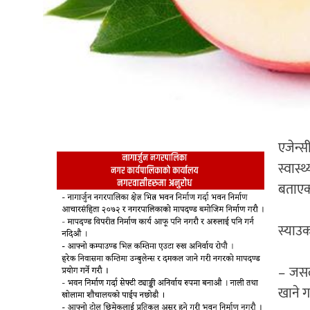
एजेन्स
स्वास
बताएक
स्याउक
– जसला
खाने ग