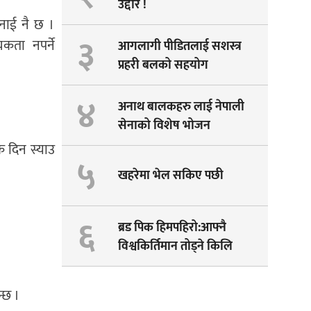
उद्दार !
भनाई नै छ ।
३
यकता नपर्ने
आगलागी पीडितलाई सशस्त्र
प्रहरी बलको सहयोग
४
अनाथ बालकहरु लाई नेपाली
सेनाको विशेष भोजन
क दिन स्याउ
५
खहरेमा भेल सकिए पछी
६
ब्रड पिक हिमपहिरो:आफ्नै
विश्वकिर्तिमान तोड्ने किलि
पेम्बाको सपना अधुरै !
न्छ ।