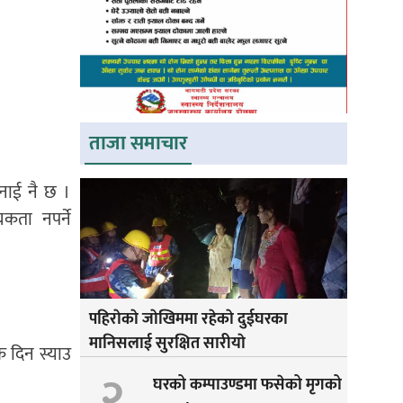
ताजा समाचार
भनाई नै छ ।
यकता नपर्ने
पहिराेकाे जाेखिममा रहेकाे दुईघरका
मानिसलाई सुरक्षित सारीयाे
क दिन स्याउ
२
घरको कम्पाउण्डमा फसेको मृगको