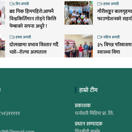
६ दिन अगाडी
२ हफ्ता अगाडी
ब्रड पिक हिमपहिरो:आफ्नै
गौरीशङ्कर बालगृह
विश्वकिर्तिमान तोड्ने किलि
फाउण्डेशनको सहय
पेम्बाको सपना अधुरै !
३ हफ्ता अगाडी
१ महिना अगाडी
दाेलखामा प्रभाव विस्तार गर्दै
३५ विपन्न परिवारल
च्छो–रोल्पा अस्पताल
स्वास्थ्य विमा
क
हाम्रो टीम
प्रकाशक
८५१३१११११
चर्नावती मिडिया प्रा. लि.
प्रधान सम्पादक
y198@gmail.com
चिरञ्जीवी मास्के