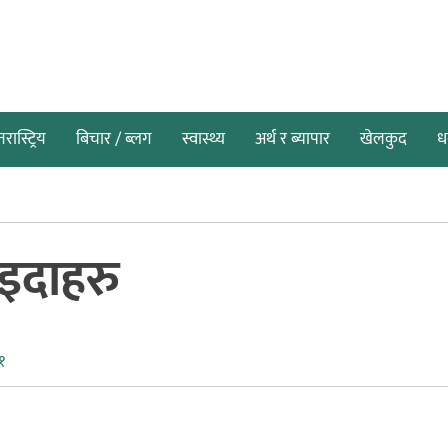
तरास्ट्रिय
बिचार / ब्लग
स्वास्थ्य
अर्थ र ब्यापार
खेलकुद
धर
ाइदाहरु
१