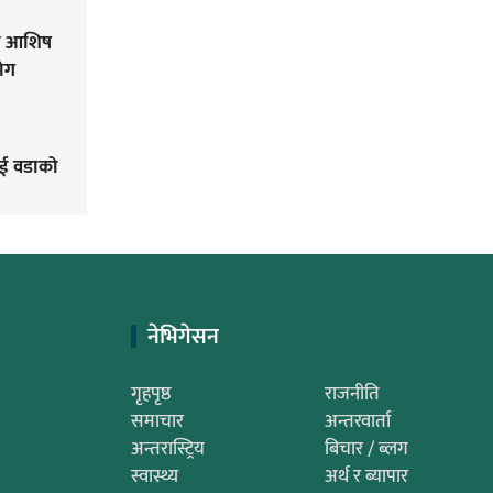
मा आशिष
ोग
ाई वडाको
नेभिगेसन
गृहपृष्ठ
राजनीति
समाचार
अन्तरवार्ता
अन्तरास्ट्रिय
बिचार / ब्लग
स्वास्थ्य
अर्थ र ब्यापार