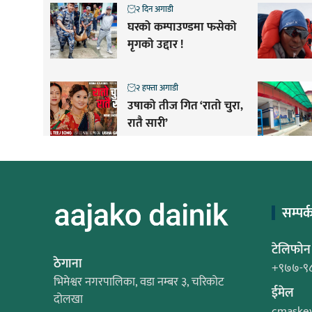
२ दिन अगाडी
घरको कम्पाउण्डमा फसेको
मृगको उद्दार !
२ हफ्ता अगाडी
उषाको तीज गित ‘रातो चुरा,
रातै सारी’
सम्पर्
टेलिफोन
ठेगाना
+९७७-९
भिमेश्वर नगरपालिका, वडा नम्बर ३, चरिकोट
ईमेल
दोलखा
cmaske