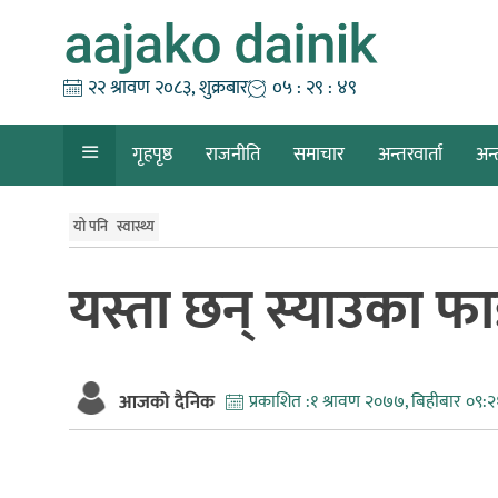
Skip
to
content
२२ श्रावण २०८३, शुक्रबार
०५ : २९ : ४९
गृहपृष्ठ
राजनीति
समाचार
अन्तरवार्ता
अन्
यो पनि
स्वास्थ्य
यस्ता छन् स्याउका फ
आजको दैनिक
प्रकाशित :
१ श्रावण २०७७, बिहीबार ०९:२