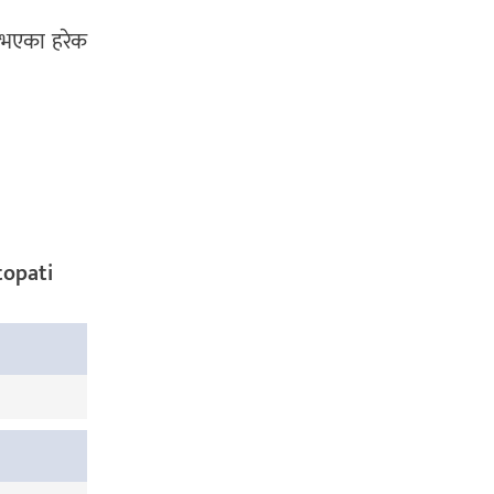
ा भएका हरेक
topati