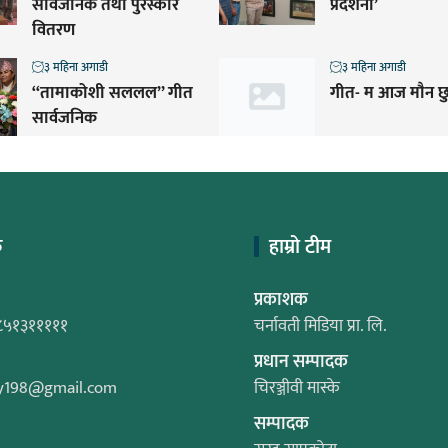
सार्वजनिक तथा पुरस्कार
प्रदर्शनी’
वितरण
३ महिना अगाडी
३ महिना अगाडी
“तामाकोशी सललल” गीत
गीत- म आज माैन छ
सार्वजनिक
क
हाम्रो टीम
प्रकाशक
८५१३१११११
चर्नावती मिडिया प्रा. लि.
प्रधान सम्पादक
y198@gmail.com
चिरञ्जीवी मास्के
सम्पादक