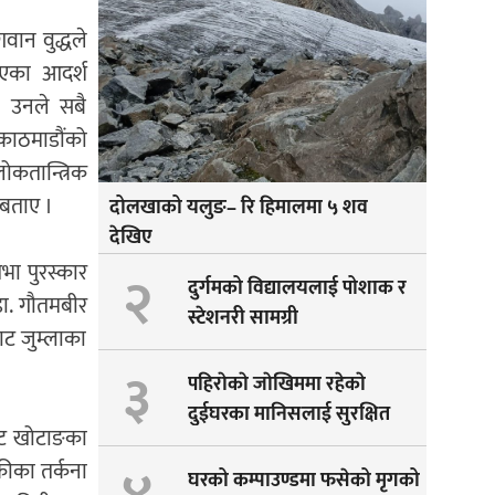
वान वुद्धले
 गएका आदर्श
। उनले सबै
 काठमाडौंको
लोकतान्त्रिक
त बताए ।
दोलखाको यलुङ– रि हिमालमा ५ शव
देखिए
तिभा पुरस्कार
२
दुर्गमको विद्यालयलाई पोशाक र
डा. गौतमबीर
स्टेशनरी सामग्री
बाट जुम्लाका
३
पहिराेकाे जाेखिममा रहेकाे
दुईघरका मानिसलाई सुरक्षित
१ बाट खोटाङका
सारीयाे
कीका तर्कना
घरको कम्पाउण्डमा फसेको मृगको