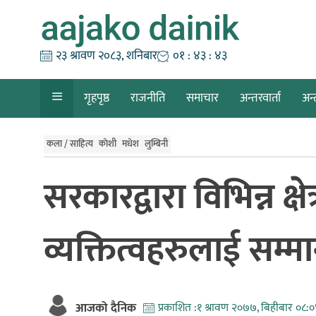
Skip
to
content
२३ श्रावण २०८३, शनिबार
०१ : ४३ : ४४
गृहपृष्ठ
राजनीति
समाचार
अन्तरवार्ता
अन्
कला / साहित्य
काेशी
मधेश
लुम्बिनी
सरकारद्वारा विभिन्न क्षेत
व्यक्तित्वहरुलाई सम्म
आजको दैनिक
प्रकाशित :
१ श्रावण २०७७, बिहीबार ०८: