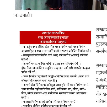
काठमाडौं ।
सरकारल
सम्मान
पुरस्क
समर्पण
सरकारले
महाकवि
२०७६,
व्यक्त
योगदान
गरिएक