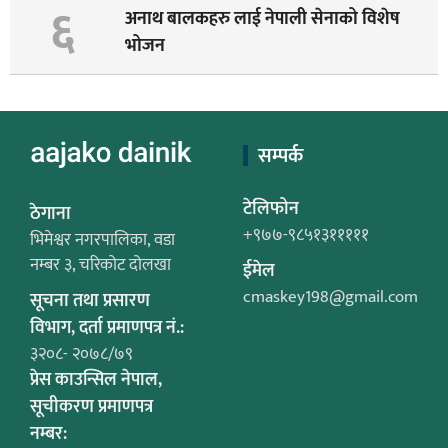
६
अनाथ बालकहरु लाई नेपाली सेनाको विशेष
भोजन
सम्पर्क
टेलिफोन
ठेगाना
+९७७-९८५१३१११११
भिमेश्वर नगरपालिका, वडा
नम्बर ३, चरिकोट दोलखा
ईमेल
cmaskey198@gmail.com
सूचना तथा प्रसारण
विभाग, दर्ता प्रमाणपत्र नं.:
३२०८- २०७८/७९
प्रेस काउन्सिल नेपाल,
सूचीकरण प्रमाणपत्र
नम्बर: