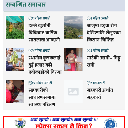
सम्बन्धित समाचार
१ महिना अगाडी
२ महिना अगाडी
डल्ले खुर्सानी
आलुमा डडुवा रोग
बिक्रिबाट बार्षिक
देखिएपछि शैलुङका
सातलाख आम्दानी
किसान चिन्तित
२ महिना अगाडी
६ महिना अगाडी
स्थानीय कृषकलाई
गाउँकी उद्यमी– मिठ्ठू
दुई हजार बढी
खत्री
एवोकाडोको विरुवा
११ महिना अगाडी
१ बर्ष अगाडी
सहकारीको
सहकारी अर्थात
साधारणसभामा
सहकार्य
स्वास्थ्य परिक्षण