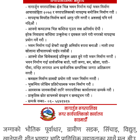
जग्गाको भौतिक पूर्वाधार, ग्रामीण सडक, सिँचाइ, विद्युत्,
खानेपानी, शीत भण्डार आदि प्राविधिक सहायताका साथै मल, बीउ,