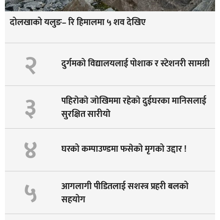
दोलखाको यलुङ– रि हिमालमा ५ शव देखिए
२
दुर्गमको विद्यालयलाई पोशाक र स्टेशनरी सामग्री
३
पहिराेकाे जाेखिममा रहेकाे दुईघरका मानिसलाई
सुरक्षित सारीयाे
४
घरको कम्पाउण्डमा फसेको मृगको उद्दार !
५
आगलागी पीडितलाई सशस्त्र प्रहरी बलको
सहयोग