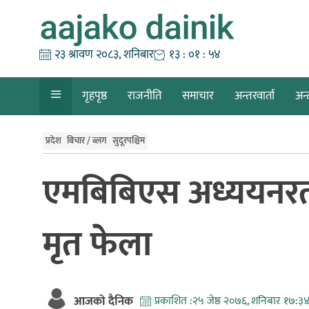
Skip
to
content
२३ श्रावण २०८३, शनिबार
१३ : ०१ : ५५
गृहपृष्ठ
राजनीति
समाचार
अन्तरवार्ता
अन्
प्रदेश
बिचार / ब्लग
सुदूरपश्चिम
एमबिबिएस अध्ययनरत
मृत फेला
आजको दैनिक
प्रकाशित :
२५ जेष्ठ २०७६, शनिबार १७:३