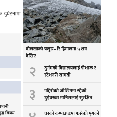
ुर्घटनामा
दोलखाको यलुङ– रि हिमालमा ५ शव
देखिए
२
दुर्गमको विद्यालयलाई पोशाक र
स्टेशनरी सामग्री
३
पहिराेकाे जाेखिममा रहेकाे
दुईघरका मानिसलाई सुरक्षित
सारीयाे
ापानी
ुद्ध विजय
घरको कम्पाउण्डमा फसेको मृगको