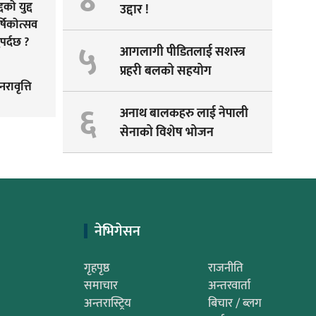
४
दको युद्द
उद्दार !
षिकोत्सव
पर्दछ ?
५
आगलागी पीडितलाई सशस्त्र
प्रहरी बलको सहयोग
नरावृत्ति
६
अनाथ बालकहरु लाई नेपाली
सेनाको विशेष भोजन
नेभिगेसन
गृहपृष्ठ
राजनीति
समाचार
अन्तरवार्ता
अन्तरास्ट्रिय
बिचार / ब्लग