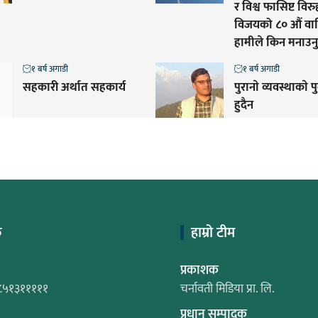
र विश्व फासिष्ट विरुद्
विजयको ८० औं वार्
हामीले किन मनाउनु
१ बर्ष अगाडी
१ बर्ष अगाडी
सहकारी अर्थात सहकार्य
पुरानाे व्यवस्थाकाे पु
हुदैन
क
हाम्रो टीम
प्रकाशक
८५१३१११११
चर्नावती मिडिया प्रा. लि.
प्रधान सम्पादक