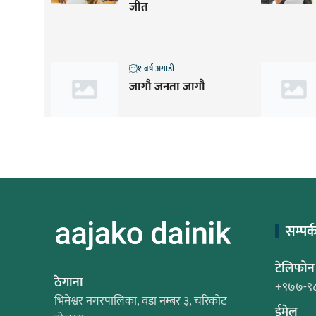
जीत
१ बर्ष अगाडी
जागौ जनता जागौ
सम्पर्
टेलिफोन
ठेगाना
+९७७-९
भिमेश्वर नगरपालिका, वडा नम्बर ३, चरिकोट
ईमेल