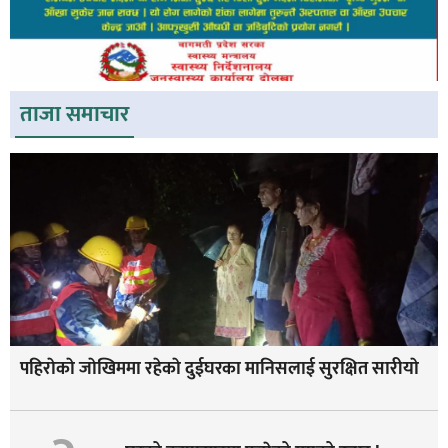
ताजा समाचार
पहिराेकाे जाेखिममा रहेकाे दुईघरका मानिसलाई सुरक्षित सारीयाे