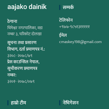
सम्पर्क
टेलिफोन
ठेगाना
+९७७-९८५१३१११११
भिमेश्वर नगरपालिका, वडा
नम्बर ३, चरिकोट दोलखा
ईमेल
cmaskey198@gmail.com
सूचना तथा प्रसारण
विभाग, दर्ता प्रमाणपत्र नं.:
३२०८- २०७८/७९
प्रेस काउन्सिल नेपाल,
सूचीकरण प्रमाणपत्र
नम्बर:
३२०१- २०७८/०७९
हाम्रो टीम
नेभिगेसन