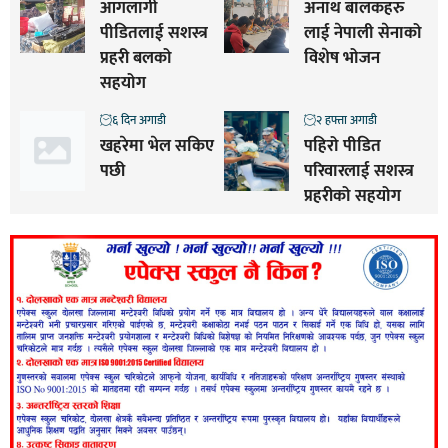
आगलागी
अनाथ बालकहरु
पीडितलाई सशस्त्र
लाई नेपाली सेनाको
प्रहरी बलको
विशेष भोजन
सहयोग
६ दिन अगाडी
२ हफ्ता अगाडी
खहरेमा भेल सकिए
पहिरो पीडित
पछी
परिवारलाई सशस्त्र
प्रहरीको सहयोग