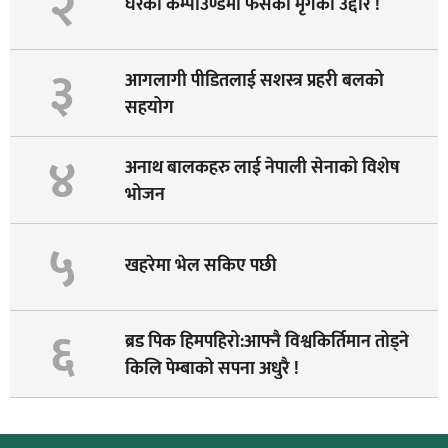
२
घरको कम्पाउण्डमा फसेको मृगको उद्दार !
३
आगलागी पीडितलाई सशस्त्र प्रहरी बलको
सहयोग
४
अनाथ बालकहरु लाई नेपाली सेनाको विशेष
भोजन
५
खहरेमा भेल सकिए पछी
६
ब्रड पिक हिमपहिरो:आफ्नै विश्वकिर्तिमान तोड्ने
किलि पेम्बाको सपना अधुरै !