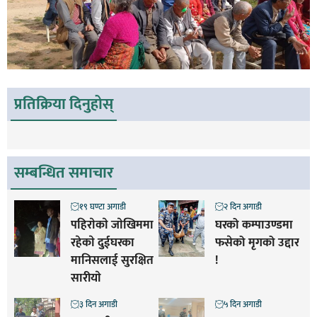
प्रतिक्रिया दिनुहोस्
सम्बन्धित समाचार
१९ घण्टा अगाडी
२ दिन अगाडी
पहिराेकाे जाेखिममा
घरको कम्पाउण्डमा
रहेकाे दुईघरका
फसेको मृगको उद्दार
मानिसलाई सुरक्षित
!
सारीयाे
३ दिन अगाडी
५ दिन अगाडी