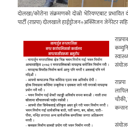
दोलखा/कोरोना संक्रमणको दोस्रो भेरियण्टबाट प्रभावित दोलखाक
पार्टी (राप्रपा) दोलखाले हाईड्रोजन÷अक्सिजन जेनेरेटर सहित 
राप्रप
कम्युन
स्वास्
संयोज
राप्रप
लापिलाङ
चौकी, 
कन्सनट
संयोज