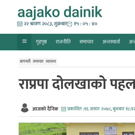
Skip
to
content
२२ श्रावण २०८३, शुक्रबार
१५ : ०५ : ४१
गृहपृष्ठ
राजनीति
समाचार
अन्तरवार्ता
अन्
बागमती
समाचार
स्वास्थ्य
राप्रपा दोलखाको पहलम
आजको दैनिक
प्रकाशित :
१६ असार २०७८, बुधबार १८:१