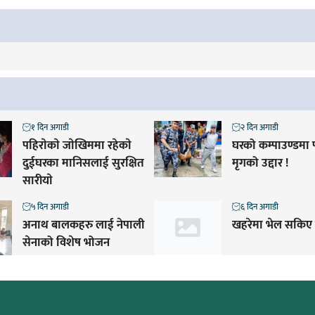
१ दिन अगाडी
२ दिन अगाडी
पहिराेकाे जाेखिममा रहेकाे
घरको कम्पाउण्डमा
दुईघरका मानिसलाई सुरक्षित
मृगको उद्दार !
सारीयाे
५ दिन अगाडी
६ दिन अगाडी
अनाथ बालकहरु लाई नेपाली
खहरेमा भेल सकिए
सेनाको विशेष भोजन