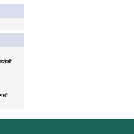
 फसेको
 पछी