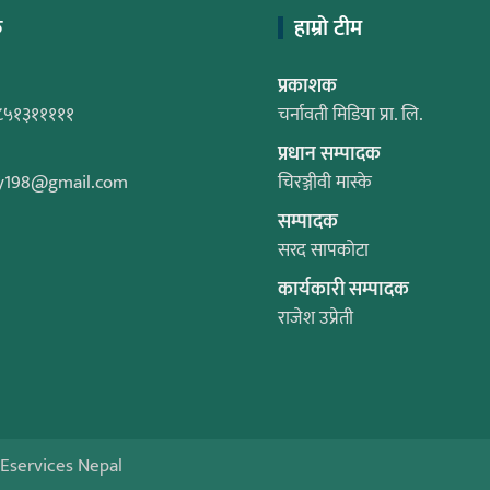
क
हाम्रो टीम
प्रकाशक
८५१३१११११
चर्नावती मिडिया प्रा. लि.
प्रधान सम्पादक
y198@gmail.com
चिरञ्जीवी मास्के
सम्पादक
सरद सापकोटा
कार्यकारी सम्पादक
राजेश उप्रेती
Eservices Nepal