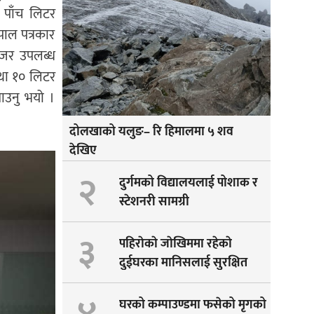
 पाँच लिटर
पाल पत्रकार
इजर उपलब्ध
था १० लिटर
ाउनु भयो ।
दोलखाको यलुङ– रि हिमालमा ५ शव
देखिए
२
दुर्गमको विद्यालयलाई पोशाक र
स्टेशनरी सामग्री
३
पहिराेकाे जाेखिममा रहेकाे
दुईघरका मानिसलाई सुरक्षित
सारीयाे
घरको कम्पाउण्डमा फसेको मृगको