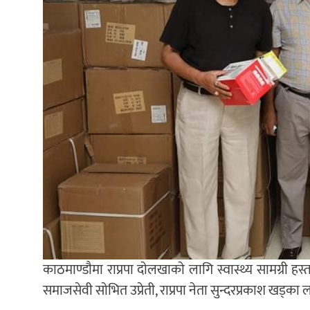
काठमाण्डाैमा राप्रपा दाेलखाकाे लागि स्वास्थ्य सामग्री हस
समाजसेवी साेभित उप्रेती, राप्रपा नेता सुन्दरप्रकाश खड्का