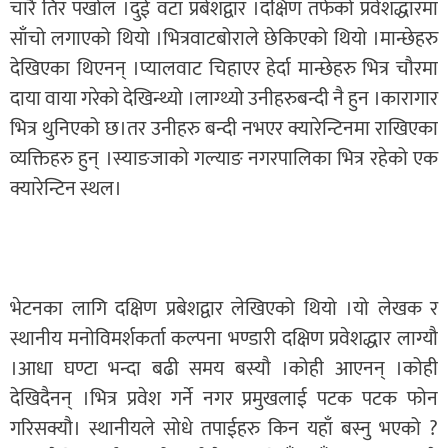
चारै तिर पर्खाल ।दुई वटा प्रबेशद्वार ।दक्षिण तर्फको प्रवेशद्धारमा
साँचो लगाएको थियो ।भित्रवाटबोराले छेकिएको थियो ।मान्छेहरु
देखिएका थिएनन् ।प्यालवाट चिहाएर हेर्दा मान्छेहरु भित्र चौरमा
दाया वाया गरेको देखिन्थ्यो ।लाग्थ्यो उनीहरुबन्दी नै हुन ।कारागार
भित्र थुनिएको छ।तर उनीहरु बन्दी नभएर क्यारेन्टिनमा राखिएका
व्यक्तिहरु हुन् ।स्याङजाको गल्याङ नगरपालिका भित्र रहेको एक
क्यारेन्टिन स्थल।
भेटनका लागि दक्षिण प्रबेशद्वार लेखिएको थियो ।यो लेखक र
स्थानीय मनोविमर्शकर्ता कल्पना भण्डारी दक्षिण प्रवेशद्धार लाग्यौ
।आधा घण्टा भन्दा बढी समय बस्यौ ।कोही आएनन् ।कोही
देखिदैनन् ।भित्र प्रवेश गर्ने नगर प्रमुखलाई पटक पटक फोन
गरिसक्यौ। स्थानीयले सोधे तपाईहरु किन यहाँ बस्नु भएको ?