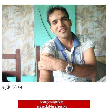
सुदीप घिमिरे