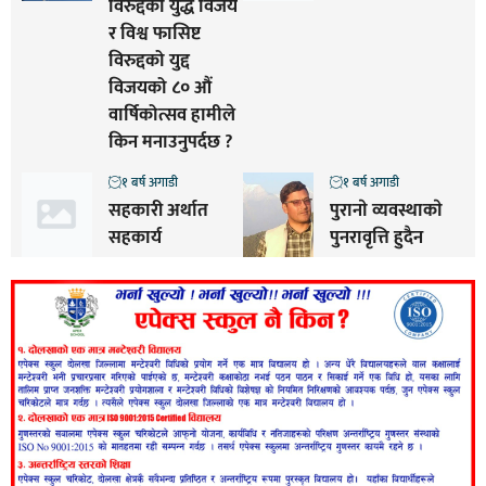
विरुद्दको युद्ध विजय
र विश्व फासिष्ट
विरुद्दको युद्द
विजयको ८० औं
वार्षिकोत्सव हामीले
किन मनाउनुपर्दछ ?
१ बर्ष अगाडी
१ बर्ष अगाडी
सहकारी अर्थात
पुरानाे व्यवस्थाकाे
सहकार्य
पुनरावृत्ति हुदैन