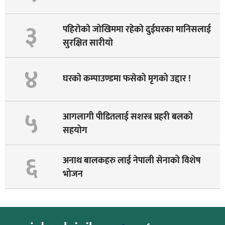
३
पहिराेकाे जाेखिममा रहेकाे दुईघरका मानिसलाई
सुरक्षित सारीयाे
४
घरको कम्पाउण्डमा फसेको मृगको उद्दार !
५
आगलागी पीडितलाई सशस्त्र प्रहरी बलको
सहयोग
६
अनाथ बालकहरु लाई नेपाली सेनाको विशेष
भोजन