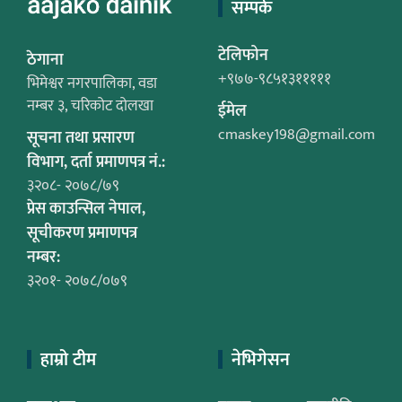
सम्पर्क
टेलिफोन
ठेगाना
+९७७-९८५१३१११११
भिमेश्वर नगरपालिका, वडा
नम्बर ३, चरिकोट दोलखा
ईमेल
cmaskey198@gmail.com
सूचना तथा प्रसारण
विभाग, दर्ता प्रमाणपत्र नं.:
३२०८- २०७८/७९
प्रेस काउन्सिल नेपाल,
सूचीकरण प्रमाणपत्र
नम्बर:
३२०१- २०७८/०७९
हाम्रो टीम
नेभिगेसन