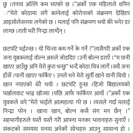
छु ।तनाव अल्लि कम भएको छ ।”अर्को एक महिलाले थपिन
ः“मेरो कोठामा संगै बस्नेलाई कोरोनाको संक्रमण देखिएर
आइसोलेसनमा लगेको छ । मलाई पनि संक्रमण भयो की भनेर डर
लाग्छ ।राती भरी निन्द्रा लाग्दैन् ।
छटपटि भईरन्छ । यो चिन्ता कम गर्ने के गर्ने ?”त्यसैगरी अर्को एक
जना युबकलाई वोल्न अरुले जोडदिए ।उनी बोल्न डराएँ ।“म पानी
खाएर आउँछु अनि मेरो कुरा भन्छु” भन्दै कोठा भित्र लागेँ ।सवै जना
हाँसेँ ।पानी खाएर फर्किए । उनले भने मेरो सुर्ती खाने वानी थियो ।
खान नपाएको धेरै भयो । छटपटि हुन्छ ।हिजो बिद्यालयको
पर्खालवाट भाग्न खोज्या ।पछि आफै फर्किएर आयाँ ।”अर्को एक
युवकले थपे “मेरो भाईले आत्महत्या गरे छ । त्यसले गर्दा मलाई
निन्द्रा परेन । खाना खान, बोल्न कसै संग मन छैन् ।”
सहभागीहरुले यस्तै यस्तै गरी आफ्ना मनका भावनाहरु सुनाएँ ।
संकटको समयमा मनमा अनेकौ सोचहरु आउनु सामान्य हो ।