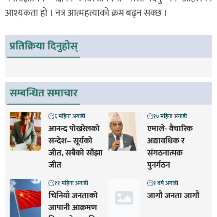
आश्यकता हो । नत्र आत्महत्याको क्रम बढ्न सक्छ ।
प्रतिक्रिया दिनुहोस्
सम्बन्धित समाचार
६ महिना अगाडी
१० महिना अगाडी
आनन्द पोखरेलको
एमाले- वैचारिक
सन्देश– सूर्यको
अद्यावधिक र
जीत, सबैको साँझा
संगठनात्मक
जीत
पुनर्गठन
११ महिना अगाडी
१ बर्ष अगाडी
चिनियाँ जनताको
जागौ जनता जागौ
जापानी आक्रमण