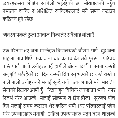
खवरहरुसंग जोडिन सजिलो भईरहेको छ ।मोवाइलको पहुँच
नभएका व्यक्ति र अशिक्षित व्यक्तिहरुलाई भने समय कटाउन
कठिननै हुने रहेछ ।
व्यवस्थापकले ठुलो आवाज निकालेर सवैलाई बोलाएँ ।
एक छिनमा ४२ जना मान्छेहरु बिद्यालयको चौरमा आएँ ।दुई जना
महिला मात्र थिएँ ।एक जना बालक ।बाकी सवै पुरुष । परिचय
पछि पालै पालो उनीहरुलाई हामीले बोल्न दियौं । मनमा कस्तो
अनुभुति भईरहेको छ ।दिन कसरी विताउनु भएको छ यस्तै यस्तै ।
पालै पालो उनीहरुको भनाई सुन्दै गयौं। एक जनाले भनें“भारतिय
सेनाको रिटायर आर्मी हुँ । रिटाय हुनै वित्तिकै लकडाउन भयो ।कार
रिजर्भ गरेर आएको ।मलाई संक्रमण त छैन होला ।सुरुका पाँच
दिन मलाई समय कटाउन धेरै कठिन भयो ।घर परिवारलाई फोन
गरेर उपन्यासहरु मगायाँ ।अहिले उपन्यासहरु पढ्न बस्न थालेको