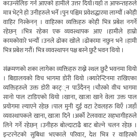
काउन्सेलिङ गर्न आएको हामीले उत्तर दियाँ।यहाँ त आफन्तहरुले
मात्र भेट्ने हो उनीहरुले भनेँ ।पुन पश्चिम प्रवेशद्धारमा लाग्यौं ।कोही
वाहिर निस्केनन् । वाहिरका व्यक्तिहरु कोही भित्र प्रबेश नगर्ने
रहेछन् ।भित्र रहेका एक व्यवस्थापक आए ।हामीले हाम्रो
कामकोवारे भन्यौं ।उनले ढोका खोले ।ढोकामा नछुन भने ।हामी
भित्र प्रबेश गरौं। भित्र व्यवस्थापन पक्ष बस्ने छुटै भवन थियो ।
संक्रमणको शका लागेका व्यक्तिहरु राख्ने स्थल छुटै भवनमा थियो
। बिद्यालयको विच भागमा डोरी थियो ।क्यारेन्टिनमा राखिएका
व्यक्तिहरुले उक्त डोरी काट््न पाउँदैनन् ।चौरको वीच भागमा
सानो पाल टाङिएको थियो ।खाना, खाजा खाने वेला उक्त पाल
प्रयोगमा ल्याएने रहेछ ।पाल मुनी दुई वटा टेवलहरु थिएँ ।जहाँ
व्यवस्थापकले खाना, खाजा दिने ।अर्को टेलववाट सहभागीहरुले
लिने गर्ने रहेछन् ।उनीहरु बोल्दाटाढै बाट बोल्ने चलन रहेछ ।
इन्टरनेटको सुबिधा भएकाले परिवार, देश भित्र र वाहिरको