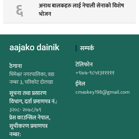
६
अनाथ बालकहरु लाई नेपाली सेनाको विशेष
भोजन
सम्पर्क
टेलिफोन
ठेगाना
+९७७-९८५१३१११११
भिमेश्वर नगरपालिका, वडा
नम्बर ३, चरिकोट दोलखा
ईमेल
cmaskey198@gmail.com
सूचना तथा प्रसारण
विभाग, दर्ता प्रमाणपत्र नं.:
३२०८- २०७८/७९
प्रेस काउन्सिल नेपाल,
सूचीकरण प्रमाणपत्र
नम्बर: