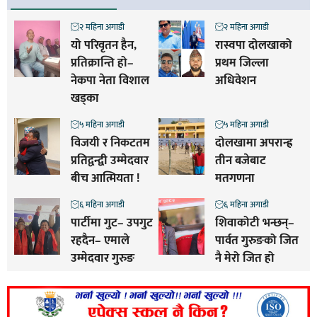
२ महिना अगाडी
२ महिना अगाडी
यो परिवृतन हैन,
रास्वपा दोलखाको
प्रतिक्रान्ति हो–
प्रथम जिल्ला
नेकपा नेता विशाल
अधिवेशन
खड्का
५ महिना अगाडी
५ महिना अगाडी
विजयी र निकटतम
दोलखामा अपरान्ह्र
प्रतिद्वन्द्वी उम्मेदवार
तीन बजेबाट
बीच आत्मियता !
मतगणना
६ महिना अगाडी
६ महिना अगाडी
पार्टीमा गुट– उपगुट
शिवाकोटी भन्छन्–
रहदैन– एमाले
पार्वत गुरुङको जित
उम्मेदवार गुरुङ
नै मेरो जित हो