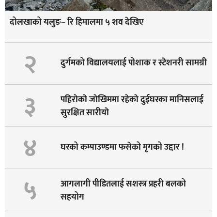
दोलखाको यलुङ– रि हिमालमा ५ शव देखिए
२
दुर्गमको विद्यालयलाई पोशाक र स्टेशनरी सामग्री
३
पहिराेकाे जाेखिममा रहेकाे दुईघरका मानिसलाई
सुरक्षित सारीयाे
४
घरको कम्पाउण्डमा फसेको मृगको उद्दार !
५
आगलागी पीडितलाई सशस्त्र प्रहरी बलको
सहयोग