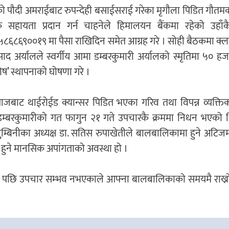
को पौदी अमराईबाट रुपन्देही बसाईसराई गरेका मृगौला पिडित गौत
क सहायता प्रदान गर्न चाहनेले हिमालयन बैंकमा रहेको उहाँक
८६८६९००१९ मा पैसा राखिदिन समेत आग्रह गरे । सोही बैठकमा क्ल
ाद अर्यालले स्वर्गीय आमा डम्बरकुमारी अर्यालको स्मृतिमा ५० हजा
ष’ स्थापनाको घोषणा गरे ।
 व्याजबाट थाईरोईड क्यान्सर पिडित भएका गरिव तथा विपन्न व्यक्त
 डम्बरकुमारीको गत फागुन २१ गते उपचारकै क्रममा निधन भएको थ
बिनीका अध्यक्ष डा. सतिस रुपाखेतीले बालबालिकामा हुने अटिज
ुने मानसिक अपांगताको अवस्था हो ।
 भने पछि उपचार सम्भव नभएकाले आफ्ना बालबालिकाको समयमै राख्रो