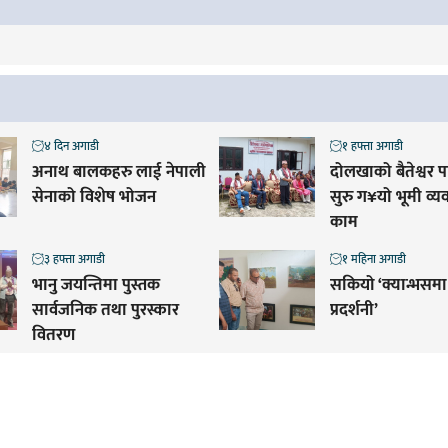
४ दिन अगाडी
१ हफ्ता अगाडी
अनाथ बालकहरु लाई नेपाली
दोलखाको बैतेश्वर 
सेनाको विशेष भोजन
सुरु ग¥यो भूमी व्
काम
३ हफ्ता अगाडी
१ महिना अगाडी
भानु जयन्तिमा पुस्तक
सकियो ‘क्यान्भसमा
सार्वजनिक तथा पुरस्कार
प्रदर्शनी’
वितरण