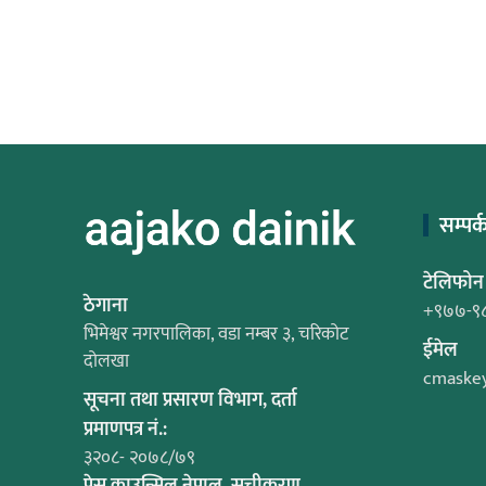
सम्पर्
टेलिफोन
ठेगाना
+९७७-९
भिमेश्वर नगरपालिका, वडा नम्बर ३, चरिकोट
ईमेल
दोलखा
cmaske
सूचना तथा प्रसारण विभाग, दर्ता
प्रमाणपत्र नं.:
३२०८- २०७८/७९
प्रेस काउन्सिल नेपाल, सूचीकरण