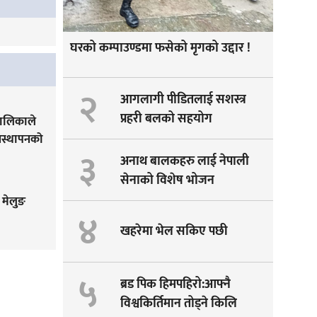
घरको कम्पाउण्डमा फसेको मृगको उद्दार !
२
आगलागी पीडितलाई सशस्त्र
प्रहरी बलको सहयोग
पालिकाले
यवस्थापनको
३
अनाथ बालकहरु लाई नेपाली
सेनाको विशेष भोजन
 मेलुङ
४
खहरेमा भेल सकिए पछी
५
ब्रड पिक हिमपहिरो:आफ्नै
विश्वकिर्तिमान तोड्ने किलि