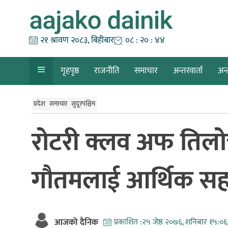
Skip
to
content
२१ श्रावण २०८३, बिहीबार
०८ : २० : ४५
गृहपृष्ठ
राजनीति
समाचार
अन्तरवार्ता
अन्
प्रदेश
समाचार
सुदूरपश्चिम
रोटरी क्लव अफ तिलोत्
गौतमलाई आर्थिक स
आजको दैनिक
प्रकाशित :
२५ जेष्ठ २०७६, शनिबार १५:०६