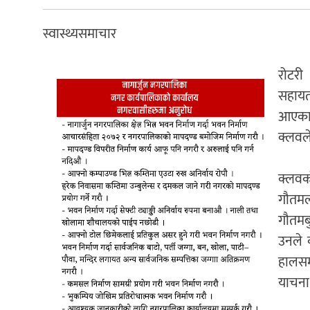
स्वास्थ्यसमाचार
रोटरी
सहायता
आएका 
क्लवले
क्लवक
गौतमल
गौतमब
उनले 
हालसम
याचना 