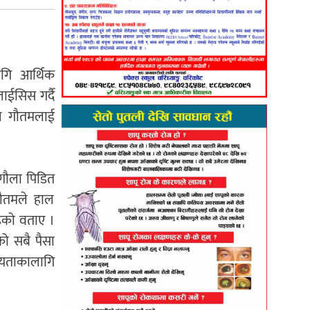
ागि आर्थिक
ाईसिस गर्दै
ाल गौतमलाई
ृगौला पिडित
गौतमले हाल
ेको वताए ।
ो सबै पैसा
ायताकालागि