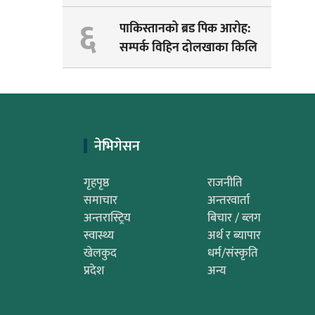
पेम्बाको सपना अधुरै !
६
पाकिस्तानको ब्रड पिक आरोह‌‌:
सम्पर्क विहिन दोलखाका किलि
पेम्बाको शव भेटियो
नेभिगेसन
गृहपृष्ठ
राजनीति
समाचार
अन्तरवार्ता
अन्तरास्ट्रिय
बिचार / ब्लग
स्वास्थ्य
अर्थ र ब्यापार
खेलकुद
धर्म/संस्कृति
प्रदेश
अन्य