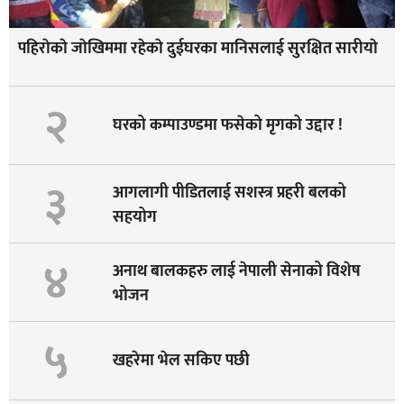
पहिराेकाे जाेखिममा रहेकाे दुईघरका मानिसलाई सुरक्षित सारीयाे
२
घरको कम्पाउण्डमा फसेको मृगको उद्दार !
३
आगलागी पीडितलाई सशस्त्र प्रहरी बलको
सहयोग
४
अनाथ बालकहरु लाई नेपाली सेनाको विशेष
भोजन
५
खहरेमा भेल सकिए पछी