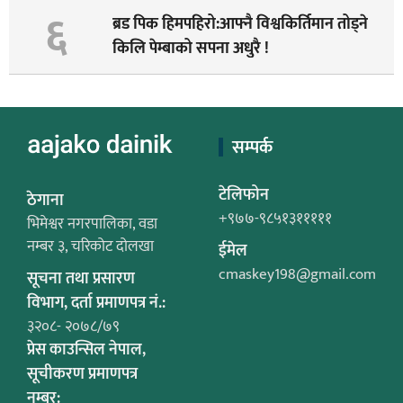
६
ब्रड पिक हिमपहिरो:आफ्नै विश्वकिर्तिमान तोड्ने
किलि पेम्बाको सपना अधुरै !
सम्पर्क
टेलिफोन
ठेगाना
+९७७-९८५१३१११११
भिमेश्वर नगरपालिका, वडा
नम्बर ३, चरिकोट दोलखा
ईमेल
cmaskey198@gmail.com
सूचना तथा प्रसारण
विभाग, दर्ता प्रमाणपत्र नं.:
३२०८- २०७८/७९
प्रेस काउन्सिल नेपाल,
सूचीकरण प्रमाणपत्र
नम्बर: