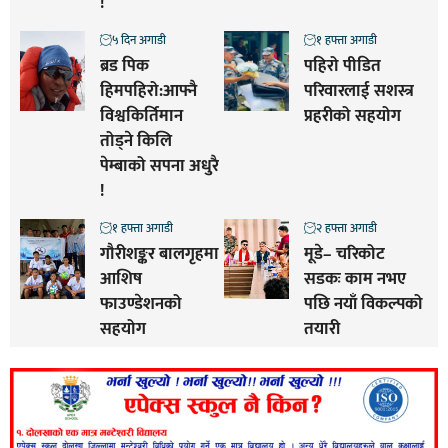
!
५ दिन अगाडी
१ हफ्ता अगाडी
ब्रड पिक
पहिरो पीडित
हिमपहिरो:आफ्नै
परिवारलाई सशस्त्र
विश्वकिर्तिमान
प्रहरीको सहयोग
तोड्ने किलि
पेम्बाको सपना अधुरै
!
१ हफ्ता अगाडी
२ हफ्ता अगाडी
गौरीशङ्कर बालगृहमा
मूडे– चरिकोट
आशिष
सडकः काम नभए
फाउण्डेशनको
पछि नयाँ विकल्पको
सहयोग
तयारी