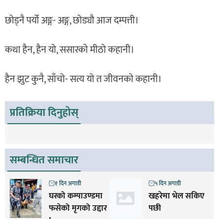
छोड्नै पर्यो अङ्ग- अङ्ग, छोड्यौ आज दम्पत्ती।
कथा हैन, हैन यो, स‌सारकाे मीठो कहानी।
हैन झुट कुनै, साँचो- सत्य यो त जीवनकाे कहानी।
प्रतिक्रिया दिनुहोस्
सम्बन्धित समाचार
१ दिन अगाडी
५ दिन अगाडी
घरको कम्पाउण्डमा
खहरेमा भेल सकिए
फसेको मृगको उद्दार
पछी