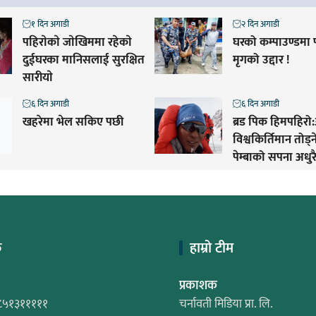
१ दिन अगाडी
२ दिन अगाडी
पहिराेकाे जाेखिममा रहेकाे
घरको कम्पाउण्डमा
दुईघरका मानिसलाई सुरक्षित
मृगको उद्दार !
सारीयाे
६ दिन अगाडी
६ दिन अगाडी
खहरेमा भेल सकिए पछी
ब्रड पिक हिमपहिरो:
विश्वकिर्तिमान तोड्
पेम्बाको सपना अधुरै
क
हाम्रो टीम
प्रकाशक
८५१३१११११
चर्नावती मिडिया प्रा. लि.