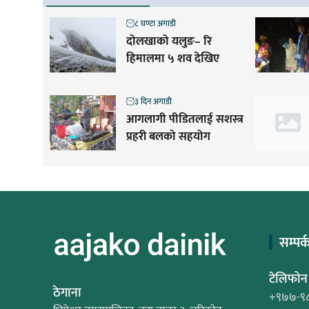
८ घण्टा अगाडी
दोलखाको यलुङ– रि
हिमालमा ५ शव देखिए
३ दिन अगाडी
आगलागी पीडितलाई सशस्त्र
प्रहरी बलको सहयोग
सम्पर्
टेलिफोन
ठेगाना
+९७७-९