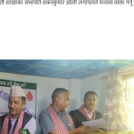
रावती शाखाका सभापति शंकरकुमार ओली लगायतले मन्तव्य व्यक्त गर्न