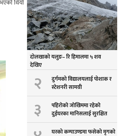
ु भएको थियो
दोलखाको यलुङ– रि हिमालमा ५ शव
देखिए
२
दुर्गमको विद्यालयलाई पोशाक र
स्टेशनरी सामग्री
३
पहिराेकाे जाेखिममा रहेकाे
दुईघरका मानिसलाई सुरक्षित
सारीयाे
घरको कम्पाउण्डमा फसेको मृगको