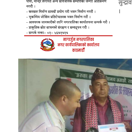
सुन्द्
।