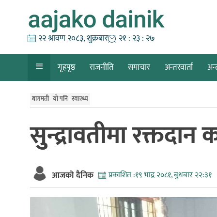
Skip
to
content
२२ श्रावण २०८३, शुक्रबार
२१ : २३ : २८
गृहपृष्ठ
राजनीति
समाचार
अन्तरवार्ता
अन्
बागमती
यो पनि
स्वास्थ्य
सुुन्द्रावतीमा रक्तदान क
आजको दैनिक
प्रकाशित :
१९ भाद्र २०८१, बुधबार २२:३१