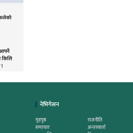
 फसेको
आफ्नै
ने किलि
 !
नेभिगेसन
गृहपृष्ठ
राजनीति
समाचार
अन्तरवार्ता