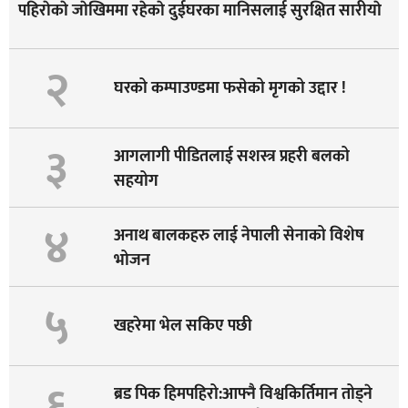
पहिराेकाे जाेखिममा रहेकाे दुईघरका मानिसलाई सुरक्षित सारीयाे
२
घरको कम्पाउण्डमा फसेको मृगको उद्दार !
३
आगलागी पीडितलाई सशस्त्र प्रहरी बलको
सहयोग
४
अनाथ बालकहरु लाई नेपाली सेनाको विशेष
भोजन
५
खहरेमा भेल सकिए पछी
६
ब्रड पिक हिमपहिरो:आफ्नै विश्वकिर्तिमान तोड्ने