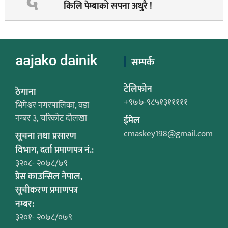
किलि पेम्बाको सपना अधुरै !
सम्पर्क
टेलिफोन
ठेगाना
+९७७-९८५१३१११११
भिमेश्वर नगरपालिका, वडा
नम्बर ३, चरिकोट दोलखा
ईमेल
cmaskey198@gmail.com
सूचना तथा प्रसारण
विभाग, दर्ता प्रमाणपत्र नं.:
३२०८- २०७८/७९
प्रेस काउन्सिल नेपाल,
सूचीकरण प्रमाणपत्र
नम्बर:
३२०१- २०७८/०७९