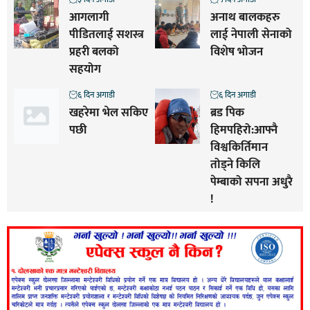
आगलागी
अनाथ बालकहरु
पीडितलाई सशस्त्र
लाई नेपाली सेनाको
प्रहरी बलको
विशेष भोजन
सहयोग
६ दिन अगाडी
६ दिन अगाडी
खहरेमा भेल सकिए
ब्रड पिक
पछी
हिमपहिरो:आफ्नै
विश्वकिर्तिमान
तोड्ने किलि
पेम्बाको सपना अधुरै
!