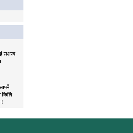
 सशस्त्र
ग
आफ्नै
ने किलि
 !