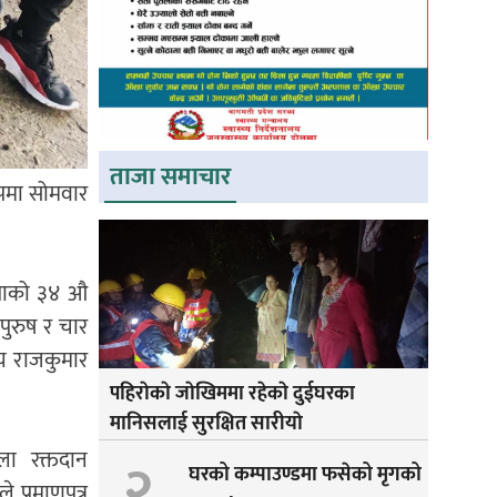
ताजा समाचार
ुपमा सोमवार
ोलखाको ३४ औ
ुरुष र चार
्य राजकुमार
पहिराेकाे जाेखिममा रहेकाे दुईघरका
मानिसलाई सुरक्षित सारीयाे
ा रक्तदान
२
घरको कम्पाउण्डमा फसेको मृगको
 प्रमाणपत्र