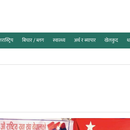
तरास्ट्रिय
बिचार / ब्लग
स्वास्थ्य
अर्थ र ब्यापार
खेलकुद
धर