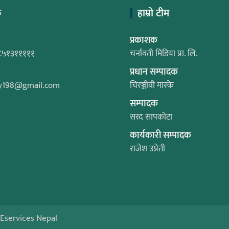
क
हाम्रो टीम
प्रकाशक
८५१३१११११
चर्नावती मिडिया प्रा. लि.
प्रधान सम्पादक
y198@gmail.com
चिरञ्जीवी मास्के
सम्पादक
सरद सापकोटा
कार्यकारी सम्पादक
राजेश उप्रेती
Eservices Nepal