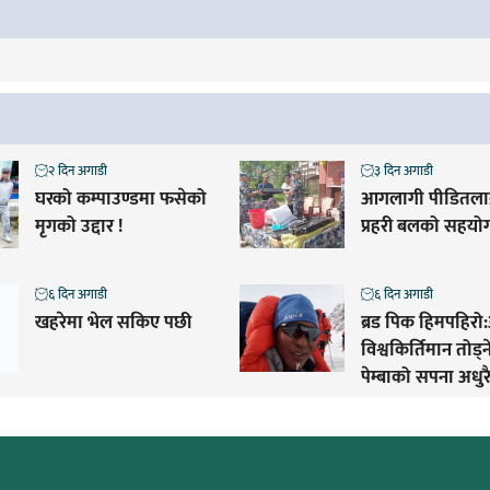
२ दिन अगाडी
३ दिन अगाडी
घरको कम्पाउण्डमा फसेको
आगलागी पीडितलाई
मृगको उद्दार !
प्रहरी बलको सहयो
६ दिन अगाडी
६ दिन अगाडी
खहरेमा भेल सकिए पछी
ब्रड पिक हिमपहिरो:
विश्वकिर्तिमान तोड्
पेम्बाको सपना अधुरै