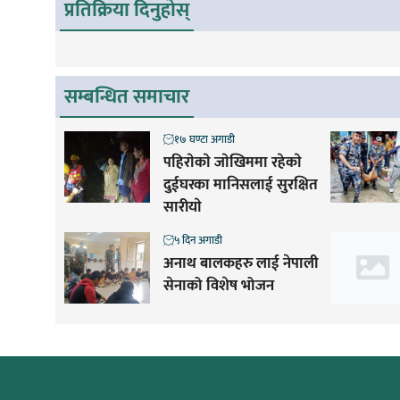
प्रतिक्रिया दिनुहोस्
सम्बन्धित समाचार
१७ घण्टा अगाडी
पहिराेकाे जाेखिममा रहेकाे
दुईघरका मानिसलाई सुरक्षित
सारीयाे
५ दिन अगाडी
अनाथ बालकहरु लाई नेपाली
सेनाको विशेष भोजन