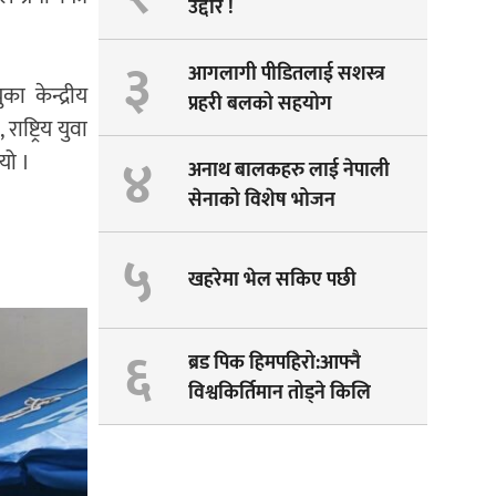
उद्दार !
३
आगलागी पीडितलाई सशस्त्र
का केन्द्रीय
प्रहरी बलको सहयोग
ष्ट्रिय युवा
४
यो ।
अनाथ बालकहरु लाई नेपाली
सेनाको विशेष भोजन
५
खहरेमा भेल सकिए पछी
६
ब्रड पिक हिमपहिरो:आफ्नै
विश्वकिर्तिमान तोड्ने किलि
पेम्बाको सपना अधुरै !