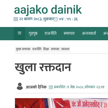
Skip
to
content
२२ श्रावण २०८३, शुक्रबार
०४ : ५५ : ३७
गृहपृष्ठ
राजनीति
समाचार
अन्तरवार्ता
अन्
मुख्य समाचार
राजनीति
शिक्षा
समाचार
स्वास्थ्य
खुला रक्तदान
आजको दैनिक
प्रकाशित :
१ जेष्ठ २०८०, सोमबार २३:११