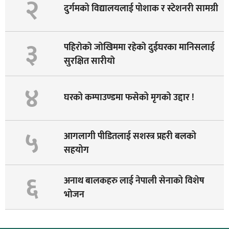
२
दुर्गमको विद्यालयलाई पोशाक र स्टेशनरी सामग्री
३
पहिराेकाे जाेखिममा रहेकाे दुईघरका मानिसलाई
सुरक्षित सारीयाे
४
घरको कम्पाउण्डमा फसेको मृगको उद्दार !
५
आगलागी पीडितलाई सशस्त्र प्रहरी बलको
सहयोग
६
अनाथ बालकहरु लाई नेपाली सेनाको विशेष
भोजन