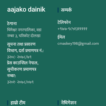
सम्पर्क
टेलिफोन
ठेगाना
+९७७-९८५१३१११११
भिमेश्वर नगरपालिका, वडा
नम्बर ३, चरिकोट दोलखा
ईमेल
cmaskey198@gmail.com
सूचना तथा प्रसारण
विभाग, दर्ता प्रमाणपत्र नं.:
३२०८- २०७८/७९
प्रेस काउन्सिल नेपाल,
सूचीकरण प्रमाणपत्र
नम्बर:
३२०१- २०७८/०७९
हाम्रो टीम
नेभिगेसन