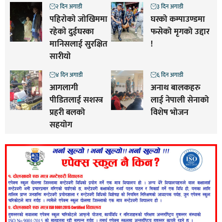
२ दिन अगाडी
३ दिन अगाडी
पहिराेकाे जाेखिममा
घरको कम्पाउण्डमा
रहेकाे दुईघरका
फसेको मृगको उद्दार
मानिसलाई सुरक्षित
!
सारीयाे
४ दिन अगाडी
६ दिन अगाडी
आगलागी
अनाथ बालकहरु
पीडितलाई सशस्त्र
लाई नेपाली सेनाको
प्रहरी बलको
विशेष भोजन
सहयोग