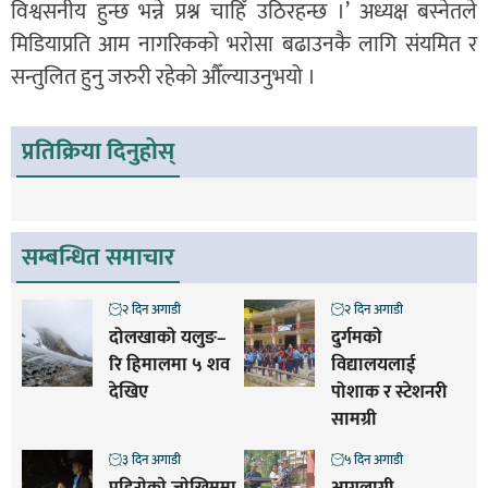
विश्वसनीय हुन्छ भन्ने प्रश्न चाहिँ उठिरहन्छ ।’ अध्यक्ष बस्नेतले
मिडियाप्रति आम नागरिकको भरोसा बढाउनकै लागि संयमित र
सन्तुलित हुनु जरुरी रहेको औँल्याउनुभयो ।
प्रतिक्रिया दिनुहोस्
सम्बन्धित समाचार
२ दिन अगाडी
२ दिन अगाडी
दोलखाको यलुङ–
दुर्गमको
रि हिमालमा ५ शव
विद्यालयलाई
देखिए
पोशाक र स्टेशनरी
सामग्री
३ दिन अगाडी
५ दिन अगाडी