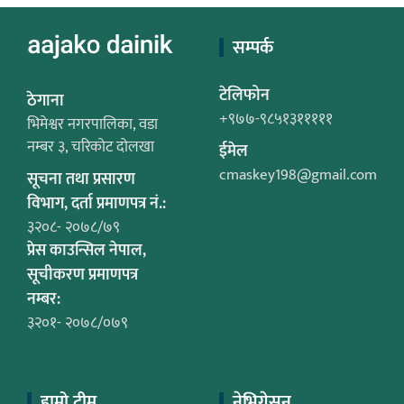
सम्पर्क
टेलिफोन
ठेगाना
+९७७-९८५१३१११११
भिमेश्वर नगरपालिका, वडा
नम्बर ३, चरिकोट दोलखा
ईमेल
cmaskey198@gmail.com
सूचना तथा प्रसारण
विभाग, दर्ता प्रमाणपत्र नं.:
३२०८- २०७८/७९
प्रेस काउन्सिल नेपाल,
सूचीकरण प्रमाणपत्र
नम्बर:
३२०१- २०७८/०७९
हाम्रो टीम
नेभिगेसन