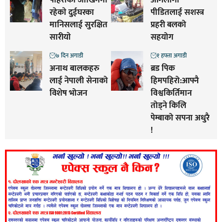
पहिराेकाे जाेखिममा
आगलागी
रहेकाे दुईघरका
पीडितलाई सशस्त्र
मानिसलाई सुरक्षित
प्रहरी बलको
सारीयाे
सहयोग
७ दिन अगाडी
१ हफ्ता अगाडी
अनाथ बालकहरु
ब्रड पिक
लाई नेपाली सेनाको
हिमपहिरो:आफ्नै
विशेष भोजन
विश्वकिर्तिमान
तोड्ने किलि
पेम्बाको सपना अधुरै
!