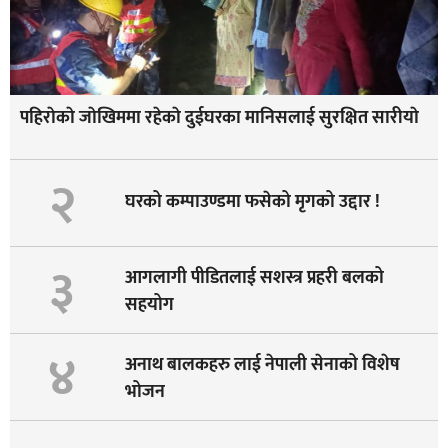
पहिराेकाे जाेखिममा रहेकाे दुईघरका मानिसलाई सुरक्षित सारीयाे
२
घरको कम्पाउण्डमा फसेको मृगको उद्दार !
३
आगलागी पीडितलाई सशस्त्र प्रहरी बलको
सहयोग
४
अनाथ बालकहरु लाई नेपाली सेनाको विशेष
भोजन