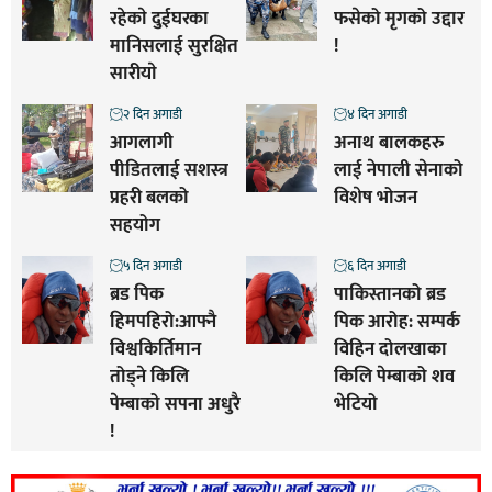
रहेकाे दुईघरका
फसेको मृगको उद्दार
मानिसलाई सुरक्षित
!
सारीयाे
२ दिन अगाडी
४ दिन अगाडी
आगलागी
अनाथ बालकहरु
पीडितलाई सशस्त्र
लाई नेपाली सेनाको
प्रहरी बलको
विशेष भोजन
सहयोग
५ दिन अगाडी
६ दिन अगाडी
ब्रड पिक
पाकिस्तानको ब्रड
हिमपहिरो:आफ्नै
पिक आरोह‌‌: सम्पर्क
विश्वकिर्तिमान
विहिन दोलखाका
तोड्ने किलि
किलि पेम्बाको शव
पेम्बाको सपना अधुरै
भेटियो
!