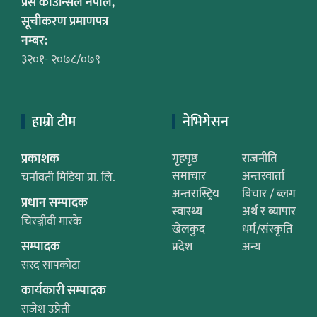
प्रेस काउन्सिल नेपाल,
सूचीकरण प्रमाणपत्र
नम्बर:
३२०१- २०७८/०७९
हाम्रो टीम
नेभिगेसन
प्रकाशक
गृहपृष्ठ
राजनीति
समाचार
अन्तरवार्ता
चर्नावती मिडिया प्रा. लि.
अन्तरास्ट्रिय
बिचार / ब्लग
प्रधान सम्पादक
स्वास्थ्य
अर्थ र ब्यापार
चिरञ्जीवी मास्के
खेलकुद
धर्म/संस्कृति
सम्पादक
प्रदेश
अन्य
सरद सापकोटा
कार्यकारी सम्पादक
राजेश उप्रेती