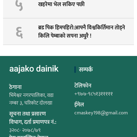
५
खहरेमा भेल सकिए पछी
६
ब्रड पिक हिमपहिरो:आफ्नै विश्वकिर्तिमान तोड्ने
किलि पेम्बाको सपना अधुरै !
सम्पर्क
टेलिफोन
ठेगाना
+९७७-९८५१३१११११
भिमेश्वर नगरपालिका, वडा
नम्बर ३, चरिकोट दोलखा
ईमेल
cmaskey198@gmail.com
सूचना तथा प्रसारण
विभाग, दर्ता प्रमाणपत्र नं.:
३२०८- २०७८/७९