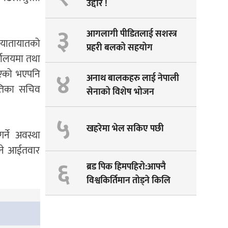
उद्दार !
३
आगलागी पीडितलाई सशस्त्र
 यातायातको
प्रहरी बलको सहयोग
्यालयमा तथा
४
िएको भएपनि
अनाथ बालकहरु लाई नेपाली
ितिका सचिव
सेनाको विशेष भोजन
५
खहरेमा भेल सकिए पछी
्ने अवस्था
बने आईतवार
६
ब्रड पिक हिमपहिरो:आफ्नै
विश्वकिर्तिमान तोड्ने किलि
पेम्बाको सपना अधुरै !