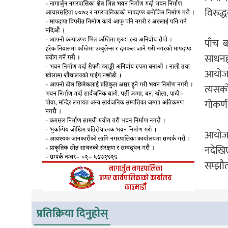
विरुद
पाँच 
साधनहर
आयोजन
त्यसक
गोकर्ण
आयोजन
नदेखि
सम्झौत
प्रतिक्रिया दिनुहोस्