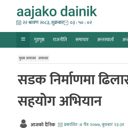
Skip
to
content
२२ श्रावण २०८३, शुक्रबार
०३ : ५० : ०३
गृहपृष्ठ
राजनीति
समाचार
अन्तरवार्ता
अन्
मुख्य समाचार
समाचार
सडक निर्माणमा ढिलासु
सहयोग अभियान
आजको दैनिक
प्रकाशित :
४ चैत्र २०७७, बुधबार २३:३१