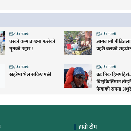
२ दिन अगाडी
३ दिन अगाडी
घरको कम्पाउण्डमा फसेको
आगलागी पीडितलाई
मृगको उद्दार !
प्रहरी बलको सहयो
६ दिन अगाडी
६ दिन अगाडी
खहरेमा भेल सकिए पछी
ब्रड पिक हिमपहिरो:
विश्वकिर्तिमान तोड्
पेम्बाको सपना अधुरै
क
हाम्रो टीम