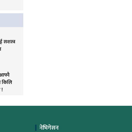
 सशस्त्र
ग
आफ्नै
ने किलि
 !
नेभिगेसन