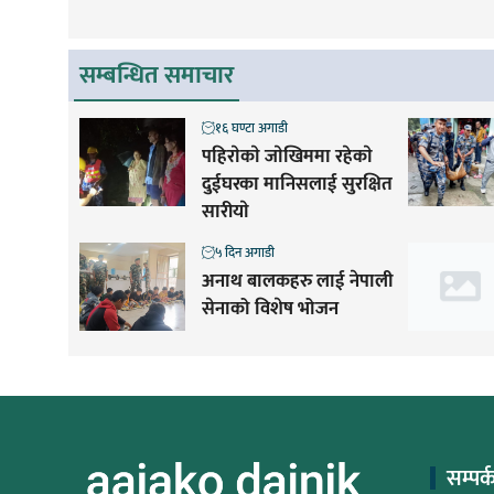
सम्बन्धित समाचार
१६ घण्टा अगाडी
पहिराेकाे जाेखिममा रहेकाे
दुईघरका मानिसलाई सुरक्षित
सारीयाे
५ दिन अगाडी
अनाथ बालकहरु लाई नेपाली
सेनाको विशेष भोजन
सम्पर्