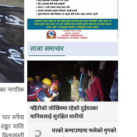
ताजा समाचार
ाका नागरिक
पहिराेकाे जाेखिममा रहेकाे दुईघरका
चार रुपैया
मानिसलाई सुरक्षित सारीयाे
 शङ्कर मालि
२
घरको कम्पाउण्डमा फसेको मृगको
ढिलासुस्ती