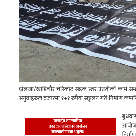
दोलखा/खाडिचौर चरिकोट सडक स्तर उन्नतीको काम सम्झौ
अगुवाहरुले बजारमा १÷१ रुपैया सङ्कलन गरी निर्माण कम्
बुधवा
आयोजन
निर्म