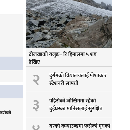
दोलखाको यलुङ– रि हिमालमा ५ शव
देखिए
२
दुर्गमको विद्यालयलाई पोशाक र
स्टेशनरी सामग्री
३
पहिराेकाे जाेखिममा रहेकाे
दुईघरका मानिसलाई सुरक्षित
 फसेको
सारीयाे
घरको कम्पाउण्डमा फसेको मृगको