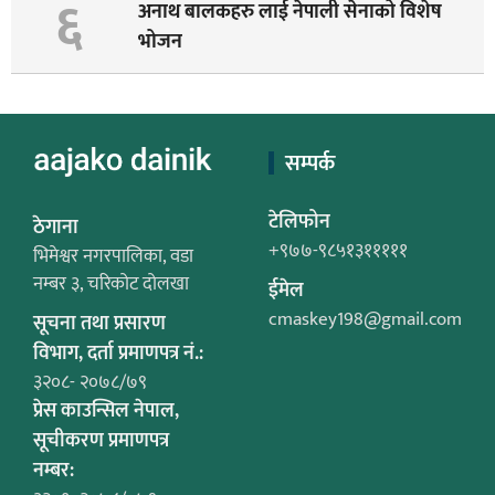
६
अनाथ बालकहरु लाई नेपाली सेनाको विशेष
भोजन
सम्पर्क
टेलिफोन
ठेगाना
+९७७-९८५१३१११११
भिमेश्वर नगरपालिका, वडा
नम्बर ३, चरिकोट दोलखा
ईमेल
cmaskey198@gmail.com
सूचना तथा प्रसारण
विभाग, दर्ता प्रमाणपत्र नं.:
३२०८- २०७८/७९
प्रेस काउन्सिल नेपाल,
सूचीकरण प्रमाणपत्र
नम्बर: