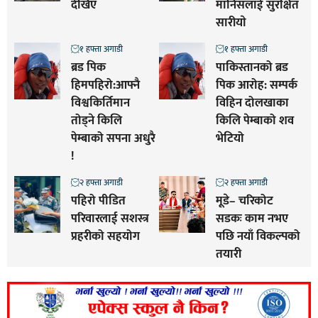
देखिए
मानिसलाई सुरक्षित
सारीयाे
१ हफ्ता अगाडी
१ हफ्ता अगाडी
ब्रड पिक
पाकिस्तानको ब्रड
हिमपहिरो:आफ्नै
पिक आरोह‌‌: सम्पर्क
विश्वकिर्तिमान
विहिन दोलखाका
तोड्ने किलि
किलि पेम्बाको शव
पेम्बाको सपना अधुरै
भेटियो
!
२ हफ्ता अगाडी
२ हफ्ता अगाडी
पहिरो पीडित
मूडे– चरिकोट
परिवारलाई सशस्त्र
सडकः काम नभए
प्रहरीको सहयोग
पछि नयाँ विकल्पको
तयारी