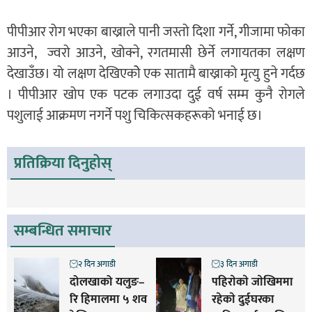
पीपीआर रोग भएका बाख्राले पानी जस्तो दिशा गर्ने, गीजामा फोका
आउने, ज्वरो आउने, खोक्ने, रगतमासी छेर्ने लगायतका लक्षण
देखाउँछ। यो लक्षण देखिएकोे एक सातामै बाख्राको मृत्यु हुने गर्दछ
। पीपीआर खोप एक पटक लगाउदा दुई वर्ष सम्म कुनै रोगले
पशुलाई आक्रमण नगर्ने पशु चिकित्सकहरूको भनाई छ।
प्रतिक्रिया दिनुहोस्
सम्बन्धित समाचार
२ दिन अगाडी
३ दिन अगाडी
दोलखाको यलुङ–
पहिराेकाे जाेखिममा
रि हिमालमा ५ शव
रहेकाे दुईघरका