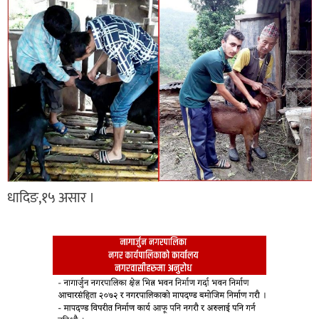
धादिङ,१५ असार ।