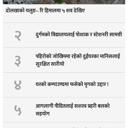
दोलखाको यलुङ– रि हिमालमा ५ शव देखिए
२
दुर्गमको विद्यालयलाई पोशाक र स्टेशनरी सामग्री
३
पहिराेकाे जाेखिममा रहेकाे दुईघरका मानिसलाई
सुरक्षित सारीयाे
४
घरको कम्पाउण्डमा फसेको मृगको उद्दार !
५
आगलागी पीडितलाई सशस्त्र प्रहरी बलको
सहयोग