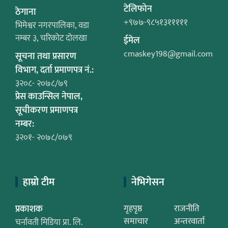
टेलिफोन
ठेगाना
+९७७-९८५१३१११११
भिमेश्वर नगरपालिका, वडा
नम्बर ३, चरिकोट दोलखा
ईमेल
cmaskey198@gmail.com
सूचना तथा प्रसारण
विभाग, दर्ता प्रमाणपत्र नं.:
३२०८- २०७८/७९
प्रेस काउन्सिल नेपाल,
सूचीकरण प्रमाणपत्र
नम्बर:
३२०१- २०७८/०७९
हाम्रो टीम
नेभिगेसन
प्रकाशक
गृहपृष्ठ
राजनीति
समाचार
अन्तरवार्ता
चर्नावती मिडिया प्रा. लि.