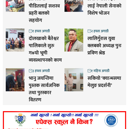
पीडितलाई सशस्त्र
लाई नेपाली सेनाको
प्रहरी बलको
विशेष भोजन
सहयोग
१ हफ्ता अगाडी
२ हफ्ता अगाडी
दोलखाको बैतेश्वर
लालिगुँरास युवा
पालिकाले सुरु
क्लबको अध्यक्ष पुनः
ग¥यो भूमी
प्रविण श्रेष्ठ
व्यवस्थापनको काम
३ हफ्ता अगाडी
१ महिना अगाडी
भानु जयन्तिमा
सकियो ‘क्यान्भसमा
पुस्तक सार्वजनिक
मेलुङ प्रदर्शनी’
तथा पुरस्कार
वितरण