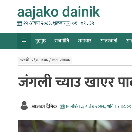
Skip
to
content
२२ श्रावण २०८३, शुक्रबार
०१ : ०९ : ३६
गृहपृष्ठ
राजनीति
समाचार
अन्तरवार्ता
अन्
गण्डकी
प्रदेश
बिचार / ब्लग
समाचार
जंगली च्याउ खाएर पाल
आजको दैनिक
प्रकाशित :
३२ जेष्ठ २०७६, शनिबार ०८:०९