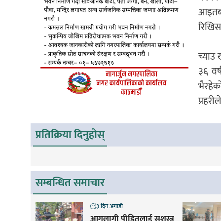
आइतबा
रिखिस
च्याउ 
३६ वर
भैरहेक
प्रहरी
प्रतिक्रिया दिनुहोस्
सम्बन्धित समाचार
३ दिन अगाडी
आगलागी पीडितलाई सशस्त्र