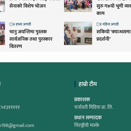
सेनाको विशेष भोजन
सुरु ग¥यो भूमी व्
काम
४ हफ्ता अगाडी
१ महिना अगाडी
भानु जयन्तिमा पुस्तक
सकियो ‘क्यान्भसमा
सार्वजनिक तथा पुरस्कार
प्रदर्शनी’
वितरण
क
हाम्रो टीम
प्रकाशक
८५१३१११११
चर्नावती मिडिया प्रा. लि.
प्रधान सम्पादक
y198@gmail.com
चिरञ्जीवी मास्के