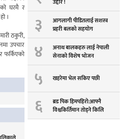
उद्दार !
शको घरमै र
हो ।
३
आगलागी पीडितलाई सशस्त्र
प्रहरी बलको सहयोग
ुमारी ठकुरी,
४
वनमा उपचार
अनाथ बालकहरु लाई नेपाली
घर फर्किएको
सेनाको विशेष भोजन
५
खहरेमा भेल सकिए पछी
६
ब्रड पिक हिमपहिरो:आफ्नै
विश्वकिर्तिमान तोड्ने किलि
पेम्बाको सपना अधुरै !
पालिकाले