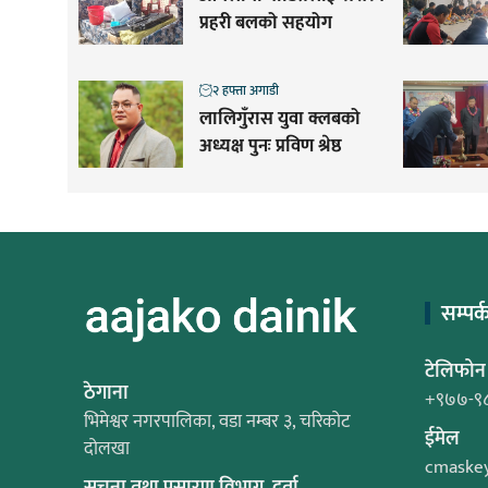
प्रहरी बलको सहयोग
२ हफ्ता अगाडी
लालिगुँरास युवा क्लबको
अध्यक्ष पुनः प्रविण श्रेष्ठ
सम्पर्
टेलिफोन
ठेगाना
+९७७-९
भिमेश्वर नगरपालिका, वडा नम्बर ३, चरिकोट
ईमेल
दोलखा
cmaske
सूचना तथा प्रसारण विभाग, दर्ता