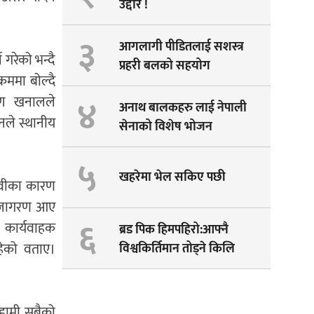
उद्दार !
३
आगलागी पीडितलाई सशस्त्र
े गरेको भन्दै
प्रहरी बलको सहयोग
रममा बोल्दै
४
ष्ण खनालले
अनाथ बालकहरु लाई नेपाली
नले स्थानीय
सेनाको विशेष भोजन
५
खहरेमा भेल सकिए पछी
रावीका कारण
ी जागरण आए
६
ा कार्यवाहक
ब्रड पिक हिमपहिरो:आफ्नै
रहेको वताए।
विश्वकिर्तिमान तोड्ने किलि
पेम्बाको सपना अधुरै !
ु हामी सबैको