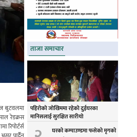
ताजा समाचार
आज बुटवलमा
पहिराेकाे जाेखिममा रहेकाे दुईघरका
पाल रेडक्रस
मानिसलाई सुरक्षित सारीयाे
ा रिपोर्टर्स
२
घरको कम्पाउण्डमा फसेको मृगको
असर पार्दैन