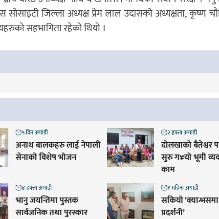
सोसाइटी जिल्ला अध्यक्ष प्रेम लाल उदासको अध्यक्षता, कृष्ण चौहान
ायहरुको सहभागिता रहेको थियो ।
५ दिन अगाडी
२ हफ्ता अगाडी
अनाथ बालकहरु लाई नेपाली
दोलखाको बैतेश्वर 
सेनाको विशेष भोजन
सुरु ग¥यो भूमी व्
काम
४ हफ्ता अगाडी
१ महिना अगाडी
भानु जयन्तिमा पुस्तक
सकियो ‘क्यान्भसमा
सार्वजनिक तथा पुरस्कार
प्रदर्शनी’