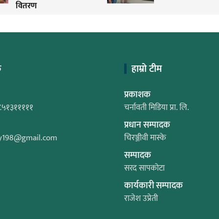
वितरण
क
हाम्रो टीम
प्रकाशक
८५१३१११११
चर्नावती मिडिया प्रा. लि.
प्रधान सम्पादक
y198@gmail.com
चिरञ्जीवी मास्के
सम्पादक
सरद सापकोटा
कार्यकारी सम्पादक
राजेश उप्रेती