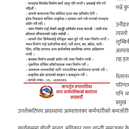
भन्ने 
उनीहरुल
त्यस्त
लुम्ब
अस्पता
तह हरु
मेलानक
परिणा
पनि व
प्रमुख
उनलेकतिपय अवस्थामा अस्पतालका कर्मचारीको कमजोरीका का
कार्यक्रममा बोल्दै मानव अधिकार तथा शान्ती समाजका केन्द