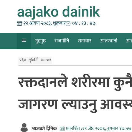
Skip
to
content
२२ श्रावण २०८३, शुक्रबार
०४ : १३ : ४८
गृहपृष्ठ
राजनीति
समाचार
अन्तरवार्ता
अन्
प्रदेश
लुम्बिनी
समाचार
रक्तदानले शरीरमा कुनै 
जागरण ल्याउनु आवस
आजको दैनिक
प्रकाशित :
२९ जेष्ठ २०७६, बुधबार १७:५७