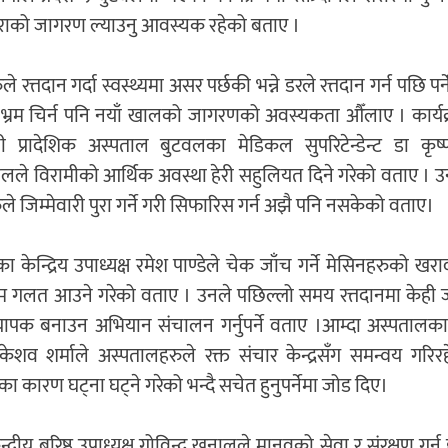
कुराको जागरण ल्याउनु आवस्यक रहेको बताए ।
े रत्तदान गर्दा स्वस्थ्यमा असर पर्छकी भन्ने डरले रत्तदान गर्न पछि पर्न
ो भ्रम चिर्न पनि नयाँ खालको जागरणको अवस्यकता औँलाए । कार्यक्
िनी प्रादेशिक अस्पताल बुटवलका मेडिकल सुपरिटेन्डेन्ट डा कृ
लले विरामीको आर्थिक अवस्था हेरी सहुलियत दिने गरेको वताए । उ
ले जिम्मेवारी पुरा गर्ने गरी सिफारिस गर्न अझै पनि नसकेको वताए।
ा केन्द्रिय उपाध्यक्ष रमेश पाण्डेले चेक जाँच गर्ने मेसिनहरुको ख
म गलत आउने गरेको वताए । उनले पछिल्लो समय रत्तदानमा केह
्यापक बनाउन अभियान संचालन गर्नुपर्ने वताए ।आम्दा अस्पतालक
 केशव शर्माले अस्पतालहरुले रक्त संचार केन्द्रसँग समन्वय गरि
रण घट्ना घट्ने गरेको भन्दै सचेत हुनुपर्नेमा जोड दिए।
्रीय बरिष्ठ उपाध्यक्ष गोविन्द खनालले मानवको सेवा र संरक्षण गर्न