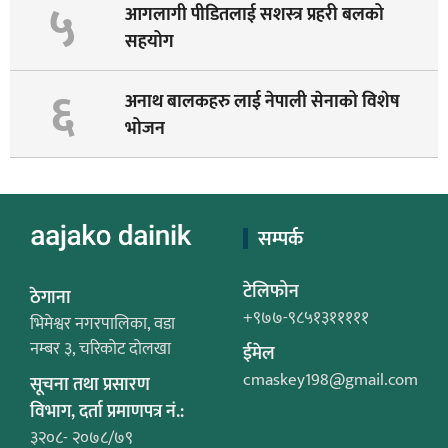
५
आगलागी पीडितलाई सशस्त्र प्रहरी बलको
सहयोग
६
अनाथ बालकहरु लाई नेपाली सेनाको विशेष
भोजन
सम्पर्क
टेलिफोन
ठेगाना
+९७७-९८५१३१११११
भिमेश्वर नगरपालिका, वडा
नम्बर ३, चरिकोट दोलखा
ईमेल
cmaskey198@gmail.com
सूचना तथा प्रसारण
विभाग, दर्ता प्रमाणपत्र नं.:
३२०८- २०७८/७९