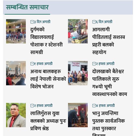
सम्बन्धित समाचार
३ दिन अगाडी
६ दिन अगाडी
दुर्गमको
आगलागी
विद्यालयलाई
पीडितलाई सशस्त्र
पोशाक र स्टेशनरी
प्रहरी बलको
सामग्री
सहयोग
१ हफ्ता अगाडी
२ हफ्ता अगाडी
अनाथ बालकहरु
दोलखाको बैतेश्वर
लाई नेपाली सेनाको
पालिकाले सुरु
विशेष भोजन
ग¥यो भूमी
व्यवस्थापनको काम
२ हफ्ता अगाडी
४ हफ्ता अगाडी
लालिगुँरास युवा
भानु जयन्तिमा
क्लबको अध्यक्ष पुनः
पुस्तक सार्वजनिक
प्रविण श्रेष्ठ
तथा पुरस्कार