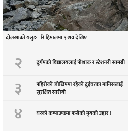
दोलखाको यलुङ– रि हिमालमा ५ शव देखिए
२
दुर्गमको विद्यालयलाई पोशाक र स्टेशनरी सामग्री
३
पहिराेकाे जाेखिममा रहेकाे दुईघरका मानिसलाई
सुरक्षित सारीयाे
४
घरको कम्पाउण्डमा फसेको मृगको उद्दार !