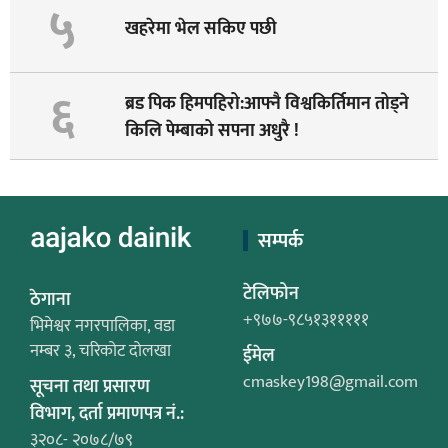
५
खहरेमा भेल सकिए पछी
६
ब्रड पिक हिमपहिरो:आफ्नै विश्वकिर्तिमान तोड्ने
किलि पेम्बाको सपना अधुरै !
सम्पर्क
टेलिफोन
ठेगाना
+९७७-९८५१३१११११
भिमेश्वर नगरपालिका, वडा
नम्बर ३, चरिकोट दोलखा
ईमेल
cmaskey198@gmail.com
सूचना तथा प्रसारण
विभाग, दर्ता प्रमाणपत्र नं.:
३२०८- २०७८/७९