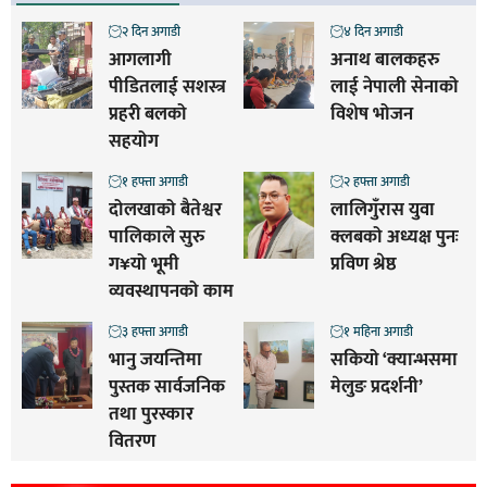
२ दिन अगाडी
४ दिन अगाडी
आगलागी
अनाथ बालकहरु
पीडितलाई सशस्त्र
लाई नेपाली सेनाको
प्रहरी बलको
विशेष भोजन
सहयोग
१ हफ्ता अगाडी
२ हफ्ता अगाडी
दोलखाको बैतेश्वर
लालिगुँरास युवा
पालिकाले सुरु
क्लबको अध्यक्ष पुनः
ग¥यो भूमी
प्रविण श्रेष्ठ
व्यवस्थापनको काम
३ हफ्ता अगाडी
१ महिना अगाडी
भानु जयन्तिमा
सकियो ‘क्यान्भसमा
पुस्तक सार्वजनिक
मेलुङ प्रदर्शनी’
तथा पुरस्कार
वितरण