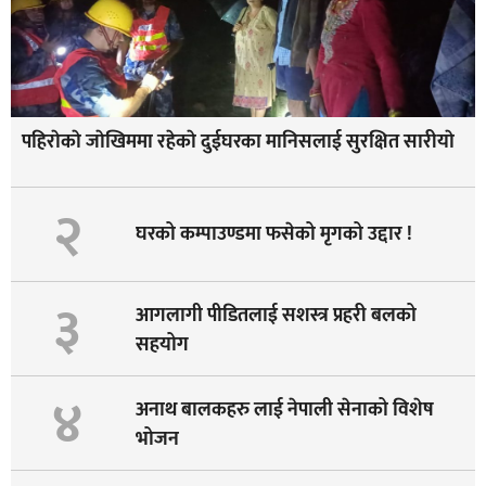
पहिराेकाे जाेखिममा रहेकाे दुईघरका मानिसलाई सुरक्षित सारीयाे
२
घरको कम्पाउण्डमा फसेको मृगको उद्दार !
३
आगलागी पीडितलाई सशस्त्र प्रहरी बलको
सहयोग
४
अनाथ बालकहरु लाई नेपाली सेनाको विशेष
भोजन