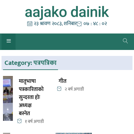
Skip
to
content
२३ श्रावण २०८३, शनिबार
०७ : ४८ : ०२
Category:
पत्रपत्रिका
मातृभाषा
गीत
पत्रकारिताको
२ बर्ष अगाडी
सुन्दरता होः
अध्यक्ष
बस्नेत
१ बर्ष अगाडी