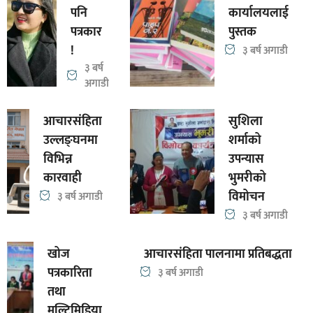
पनि
कार्यालयलाई
पत्रकार
पुस्तक
!
३ बर्ष अगाडी
३ बर्ष
अगाडी
आचारसंहिता
सुशिला
उल्लङ्घनमा
शर्माको
विभिन्न
उपन्यास
कारवाही
भुमरीको
विमोचन
३ बर्ष अगाडी
३ बर्ष अगाडी
खोज
आचारसंहिता पालनामा प्रतिबद्धता
पत्रकारिता
३ बर्ष अगाडी
तथा
मल्टिमिडिया