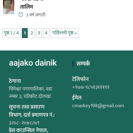
तालिम
३ बर्ष अगाडी
पृष्ठ 1 / 4
1
2
3
4
पछिल्लो पृष्ठ »
सम्पर्क
टेलिफोन
ठेगाना
+९७७-९८५१३१११११
भिमेश्वर नगरपालिका, वडा
नम्बर ३, चरिकोट दोलखा
ईमेल
cmaskey198@gmail.com
सूचना तथा प्रसारण
विभाग, दर्ता प्रमाणपत्र नं.:
३२०८- २०७८/७९
प्रेस काउन्सिल नेपाल,