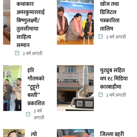
कथाकार
खोज तथा
अमरकुमारलाई
डिजिटल
बिष्णुलक्ष्मी/
पत्रकारिता
तुलसीमाया
तालिम
साहित्य
३ बर्ष अगाडी
सम्मान
३ बर्ष अगाडी
हरि
युट्युब सहित
गाैतमकाे
थप १८ मिडिया
“टुहुरो
कारबाहीमा
बस्ती”
३ बर्ष अगाडी
प्रकाशित
३ बर्ष
अगाडी
त्यो
जिल्ला प्रहरी