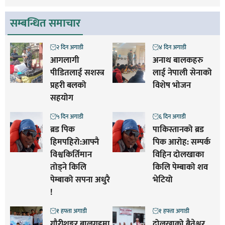
सम्बन्धित समाचार
२ दिन अगाडी
४ दिन अगाडी
आगलागी
अनाथ बालकहरु
पीडितलाई सशस्त्र
लाई नेपाली सेनाको
प्रहरी बलको
विशेष भोजन
सहयोग
५ दिन अगाडी
६ दिन अगाडी
ब्रड पिक
पाकिस्तानको ब्रड
हिमपहिरो:आफ्नै
पिक आरोह‌‌: सम्पर्क
विश्वकिर्तिमान
विहिन दोलखाका
तोड्ने किलि
किलि पेम्बाको शव
पेम्बाको सपना अधुरै
भेटियो
!
१ हफ्ता अगाडी
१ हफ्ता अगाडी
गौरीशङ्कर बालगृहमा
दोलखाको बैतेश्वर