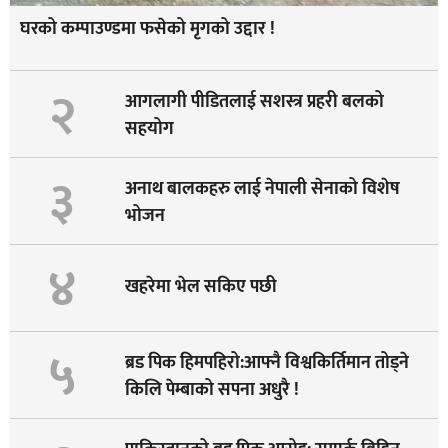
घरको कम्पाउण्डमा फसेको मृगको उद्दार !
२
आगलागी पीडितलाई सशस्त्र प्रहरी बलको
सहयोग
३
अनाथ बालकहरु लाई नेपाली सेनाको विशेष
भोजन
४
खहरेमा भेल सकिए पछी
५
ब्रड पिक हिमपहिरो:आफ्नै विश्वकिर्तिमान तोड्ने
किलि पेम्बाको सपना अधुरै !