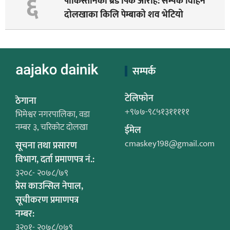
६
पाकिस्तानको ब्रड पिक आरोह‌‌: सम्पर्क विहिन
दोलखाका किलि पेम्बाको शव भेटियो
सम्पर्क
टेलिफोन
ठेगाना
+९७७-९८५१३१११११
भिमेश्वर नगरपालिका, वडा
नम्बर ३, चरिकोट दोलखा
ईमेल
cmaskey198@gmail.com
सूचना तथा प्रसारण
विभाग, दर्ता प्रमाणपत्र नं.:
३२०८- २०७८/७९
प्रेस काउन्सिल नेपाल,
सूचीकरण प्रमाणपत्र
नम्बर:
३२०१- २०७८/०७९