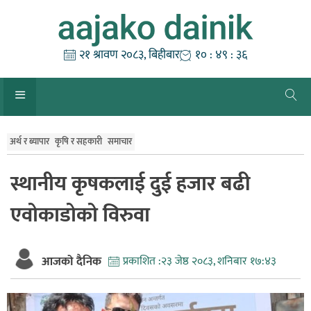
Skip
to
content
२१ श्रावण २०८३, बिहीबार
१० : ४९ : ३७
अर्थ र ब्यापार
कृषि र सहकारी
समाचार
स्थानीय कृषकलाई दुई हजार बढी
एवोकाडोको विरुवा
आजको दैनिक
प्रकाशित :
२३ जेष्ठ २०८३, शनिबार १७:४३