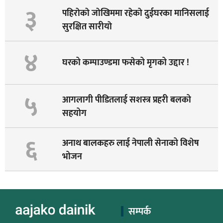
३
पहिराेकाे जाेखिममा रहेकाे दुईघरका मानिसलाई
सुरक्षित सारीयाे
४
घरको कम्पाउण्डमा फसेको मृगको उद्दार !
५
आगलागी पीडितलाई सशस्त्र प्रहरी बलको
सहयोग
६
अनाथ बालकहरु लाई नेपाली सेनाको विशेष
भोजन
सम्पर्क