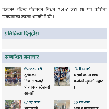
पत्रकार रविन्द्र गौतमको निधन २०७८ जेठ १६ गते कोरोना
संक्रमणका कारण भएको थियो ।
प्रतिक्रिया दिनुहोस्
सम्बन्धित समाचार
३ घण्टा अगाडी
२ दिन अगाडी
दुर्गमको
घरको कम्पाउण्डमा
विद्यालयलाई
फसेको मृगको उद्दार
पोशाक र स्टेशनरी
!
सामग्री
३ दिन अगाडी
५ दिन अगाडी
आगलागी
अनाथ बालकहरु