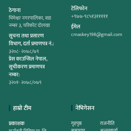
टेलिफोन
ठेगाना
+९७७-९८५१३१११११
भिमेश्वर नगरपालिका, वडा
नम्बर ३, चरिकोट दोलखा
ईमेल
cmaskey198@gmail.com
सूचना तथा प्रसारण
विभाग, दर्ता प्रमाणपत्र नं.:
३२०८- २०७८/७९
प्रेस काउन्सिल नेपाल,
सूचीकरण प्रमाणपत्र
नम्बर:
३२०१- २०७८/०७९
हाम्रो टीम
नेभिगेसन
प्रकाशक
गृहपृष्ठ
राजनीति
समाचार
अन्तरवार्ता