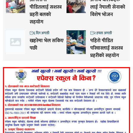
पीडितलाई सशस्त्र
लाई नेपाली सेनाको
प्रहरी बलको
विशेष भोजन
सहयोग
६ दिन अगाडी
२ हफ्ता अगाडी
खहरेमा भेल सकिए
पहिरो पीडित
पछी
परिवारलाई सशस्त्र
प्रहरीको सहयोग