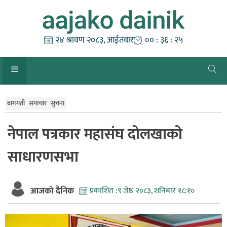
Skip
to
content
२४ श्रावण २०८३, आईतवार
०० : ३६ : २६
बागमती
समाचार
सुचना
नेपाल पत्रकार महासंघ दोलखाको
साधारणसभा
आजको दैनिक
प्रकाशित :
९ जेष्ठ २०८३, शनिबार १८:१०