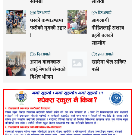
सामग्री
सारीयाे
४ दिन अगाडी
५ दिन अगाडी
घरको कम्पाउण्डमा
आगलागी
फसेको मृगको उद्दार
पीडितलाई सशस्त्र
!
प्रहरी बलको
सहयोग
७ दिन अगाडी
१ हफ्ता अगाडी
अनाथ बालकहरु
खहरेमा भेल सकिए
लाई नेपाली सेनाको
पछी
विशेष भोजन