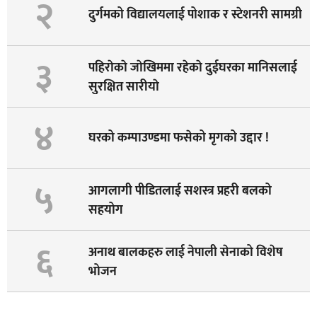
२
दुर्गमको विद्यालयलाई पोशाक र स्टेशनरी सामग्री
३
पहिराेकाे जाेखिममा रहेकाे दुईघरका मानिसलाई
सुरक्षित सारीयाे
४
घरको कम्पाउण्डमा फसेको मृगको उद्दार !
५
आगलागी पीडितलाई सशस्त्र प्रहरी बलको
सहयोग
६
अनाथ बालकहरु लाई नेपाली सेनाको विशेष
भोजन