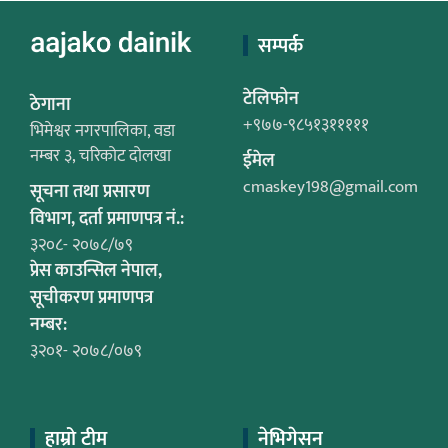
सम्पर्क
टेलिफोन
ठेगाना
+९७७-९८५१३१११११
भिमेश्वर नगरपालिका, वडा
नम्बर ३, चरिकोट दोलखा
ईमेल
cmaskey198@gmail.com
सूचना तथा प्रसारण
विभाग, दर्ता प्रमाणपत्र नं.:
३२०८- २०७८/७९
प्रेस काउन्सिल नेपाल,
सूचीकरण प्रमाणपत्र
नम्बर:
३२०१- २०७८/०७९
हाम्रो टीम
नेभिगेसन