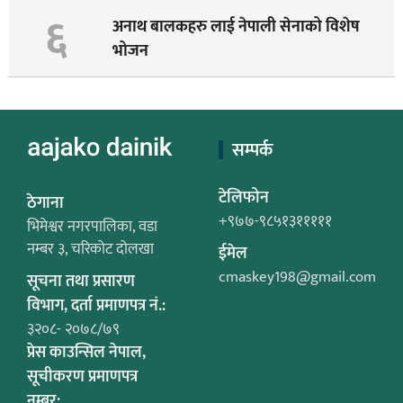
६
अनाथ बालकहरु लाई नेपाली सेनाको विशेष
भोजन
सम्पर्क
टेलिफोन
ठेगाना
+९७७-९८५१३१११११
भिमेश्वर नगरपालिका, वडा
नम्बर ३, चरिकोट दोलखा
ईमेल
cmaskey198@gmail.com
सूचना तथा प्रसारण
विभाग, दर्ता प्रमाणपत्र नं.:
३२०८- २०७८/७९
प्रेस काउन्सिल नेपाल,
सूचीकरण प्रमाणपत्र
नम्बर: