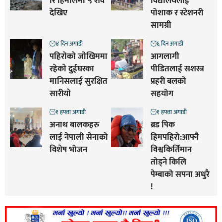
रि हिमालमा ५ शव
विद्यालयलाई
देखिए
पोशाक र स्टेशनरी
सामग्री
४ दिन अगाडी
६ दिन अगाडी
पहिराेकाे जाेखिममा
आगलागी
रहेकाे दुईघरका
पीडितलाई सशस्त्र
मानिसलाई सुरक्षित
प्रहरी बलको
सारीयाे
सहयोग
१ हफ्ता अगाडी
१ हफ्ता अगाडी
अनाथ बालकहरु
ब्रड पिक
लाई नेपाली सेनाको
हिमपहिरो:आफ्नै
विशेष भोजन
विश्वकिर्तिमान
तोड्ने किलि
पेम्बाको सपना अधुरै
!