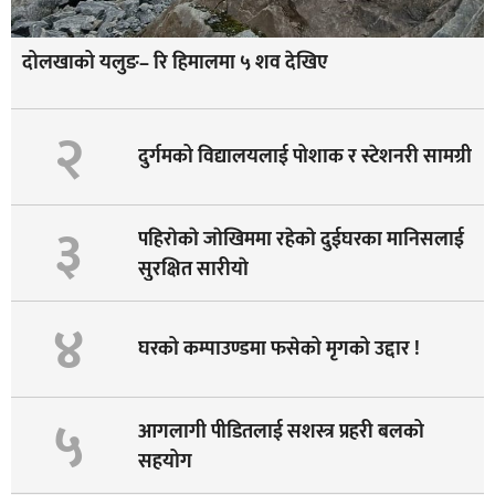
दोलखाको यलुङ– रि हिमालमा ५ शव देखिए
२
दुर्गमको विद्यालयलाई पोशाक र स्टेशनरी सामग्री
३
पहिराेकाे जाेखिममा रहेकाे दुईघरका मानिसलाई
सुरक्षित सारीयाे
४
घरको कम्पाउण्डमा फसेको मृगको उद्दार !
५
आगलागी पीडितलाई सशस्त्र प्रहरी बलको
सहयोग