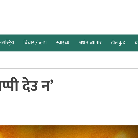
तरास्ट्रिय
बिचार / ब्लग
स्वास्थ्य
अर्थ र ब्यापार
खेलकुद
धर
पी देउ न’