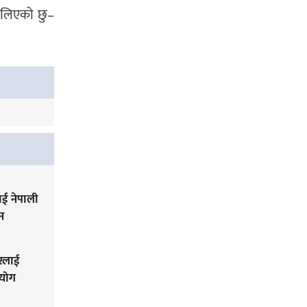
ा लिएको छु–
ई नेपाली
न
ारलाई
हयोग