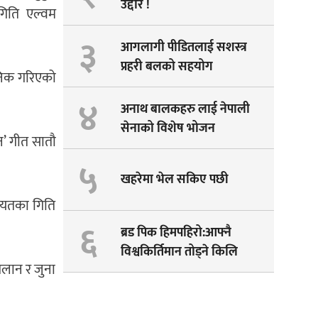
उद्दार !
गिति एल्वम
३
आगलागी पीडितलाई सशस्त्र
प्रहरी बलको सहयोग
निक गरिएको
४
अनाथ बालकहरु लाई नेपाली
सेनाको विशेष भोजन
न’ गीत सातौ
५
खहरेमा भेल सकिए पछी
गायतका गिति
६
ब्रड पिक हिमपहिरो:आफ्नै
विश्वकिर्तिमान तोड्ने किलि
 घलान र जुना
पेम्बाको सपना अधुरै !