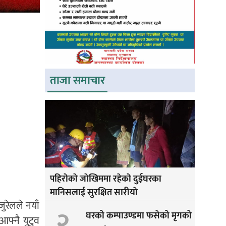
ताजा समाचार
पहिराेकाे जाेखिममा रहेकाे दुईघरका
मानिसलाई सुरक्षित सारीयाे
रेलले नयाँ
२
घरको कम्पाउण्डमा फसेको मृगको
फ्नै युटुव