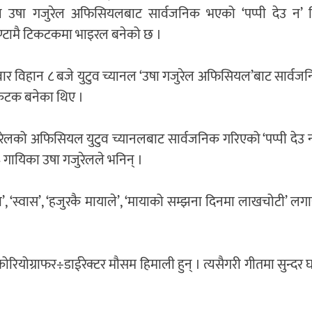
ल उषा गजुरेल अफिसियलबाट सार्वजनिक भएको ‘पप्पी देउ न’ 
ण्टामै टिकटकमा भाइरल बनेको छ ।
र विहान ८ बजे युटुव च्यानल ‘उषा गजुरेल अफिसियल’बाट सार्वज
टिकटक बनेका थिए ।
ुरेलको अफिसियल युटुव च्यानलबाट सार्वजनिक गरिएको ‘पप्पी देउ 
ो– गायिका उषा गजुरेलले भनिन् ।
ा’, ‘स्वास’, ‘हजुरकै मायाले’, ‘मायाको सम्झना दिनमा लाखचोटी’ ल
 कोरियोग्राफर÷डाईरेक्टर मौसम हिमाली हुन् । त्यसैगरी गीतमा सुन्दर