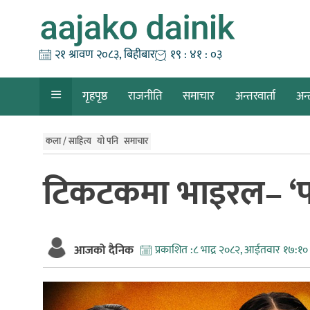
Skip
to
content
२१ श्रावण २०८३, बिहीबार
१९ : ४१ : ०४
गृहपृष्ठ
राजनीति
समाचार
अन्तरवार्ता
अन्
कला / साहित्य
यो पनि
समाचार
टिकटकमा भाइरल– ‘पप्
आजको दैनिक
प्रकाशित :
८ भाद्र २०८२, आईतवार १७:१०