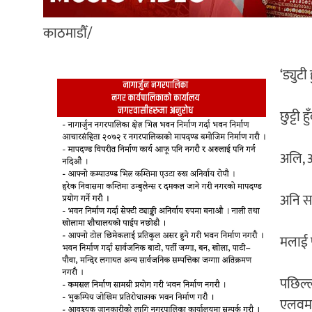
काठमाडौँ/
‘ड्युट
छुट्टी 
अलि, 
अनि सा
मलाई फ
पछिल्
एलवम 