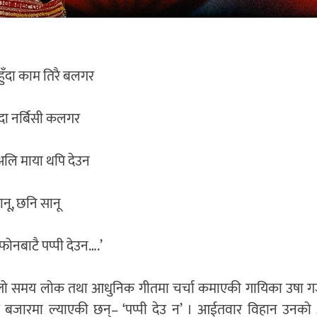
ी हुँदा काम तिरै बलगर
हुँदा नर्बिसी कलगर
अलि माया थपि देउन
नू, छनि सानू
ोनबाटै पप्पी देउन….’
लो समय लोक तथा आधुनिक गीतमा चर्चा कमाएकी गायिका उषा गजु
बजारमा ल्याएकी छन्– ‘पप्पी देउ न’ । आईतवार विहान उनको आ