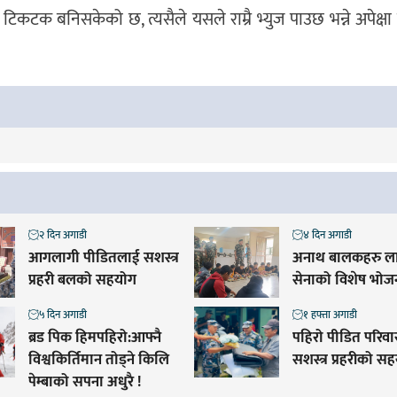
 टिकटक बनिसकेको छ, त्यसैले यसले राम्रै भ्युज पाउछ भन्ने अपेक्ष
२ दिन अगाडी
४ दिन अगाडी
आगलागी पीडितलाई सशस्त्र
अनाथ बालकहरु ला
प्रहरी बलको सहयोग
सेनाको विशेष भोज
५ दिन अगाडी
१ हफ्ता अगाडी
ब्रड पिक हिमपहिरो:आफ्नै
पहिरो पीडित परिव
विश्वकिर्तिमान तोड्ने किलि
सशस्त्र प्रहरीको स
पेम्बाको सपना अधुरै !