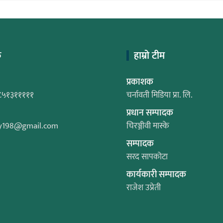
क
हाम्रो टीम
प्रकाशक
८५१३१११११
चर्नावती मिडिया प्रा. लि.
प्रधान सम्पादक
y198@gmail.com
चिरञ्जीवी मास्के
सम्पादक
सरद सापकोटा
कार्यकारी सम्पादक
राजेश उप्रेती