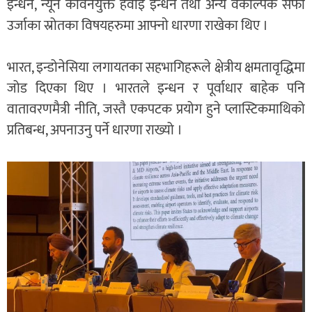
इन्धन, न्यून कार्वनयुक्त हवाइ इन्धन तथा अन्य वैकल्पिक सफा
उर्जाका स्रोतका विषयहरुमा आफ्नाे धारणा राखेका थिए ।
भारत, इन्डोनेसिया लगायतका सहभागिहरूले क्षेत्रीय क्षमतावृद्धिमा
जोड दिएका थिए । भारतले इन्धन र पूर्वाधार बाहेक पनि
वातावरणमैत्री नीति, जस्तै एकपटक प्रयोग हुने प्लास्टिकमाथिको
प्रतिबन्ध, अपनाउनु पर्ने धारणा राख्यो ।