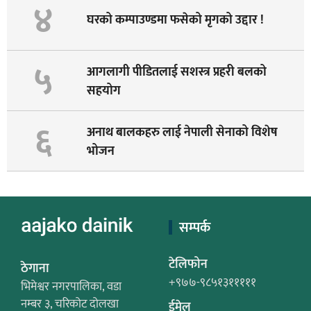
४
घरको कम्पाउण्डमा फसेको मृगको उद्दार !
५
आगलागी पीडितलाई सशस्त्र प्रहरी बलको
सहयोग
६
अनाथ बालकहरु लाई नेपाली सेनाको विशेष
भोजन
सम्पर्क
टेलिफोन
ठेगाना
+९७७-९८५१३१११११
भिमेश्वर नगरपालिका, वडा
नम्बर ३, चरिकोट दोलखा
ईमेल