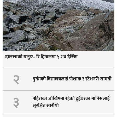
दोलखाको यलुङ– रि हिमालमा ५ शव देखिए
२
दुर्गमको विद्यालयलाई पोशाक र स्टेशनरी सामग्री
३
पहिराेकाे जाेखिममा रहेकाे दुईघरका मानिसलाई
सुरक्षित सारीयाे