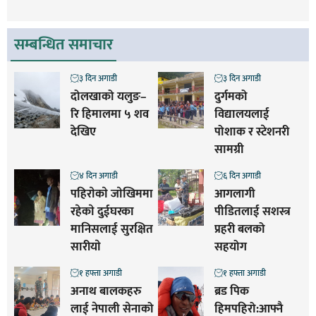
सम्बन्धित समाचार
३ दिन अगाडी
३ दिन अगाडी
दोलखाको यलुङ–
दुर्गमको
रि हिमालमा ५ शव
विद्यालयलाई
देखिए
पोशाक र स्टेशनरी
सामग्री
४ दिन अगाडी
६ दिन अगाडी
पहिराेकाे जाेखिममा
आगलागी
रहेकाे दुईघरका
पीडितलाई सशस्त्र
मानिसलाई सुरक्षित
प्रहरी बलको
सारीयाे
सहयोग
१ हफ्ता अगाडी
१ हफ्ता अगाडी
अनाथ बालकहरु
ब्रड पिक
लाई नेपाली सेनाको
हिमपहिरो:आफ्नै