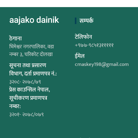
सम्पर्क
टेलिफोन
ठेगाना
+९७७-९८५१३१११११
भिमेश्वर नगरपालिका, वडा
नम्बर ३, चरिकोट दोलखा
ईमेल
cmaskey198@gmail.com
सूचना तथा प्रसारण
विभाग, दर्ता प्रमाणपत्र नं.:
३२०८- २०७८/७९
प्रेस काउन्सिल नेपाल,
सूचीकरण प्रमाणपत्र
नम्बर:
३२०१- २०७८/०७९