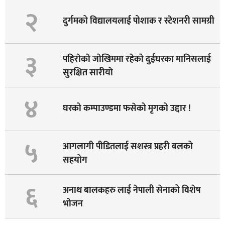
२
दुर्गमको विद्यालयलाई पोशाक र स्टेशनरी सामग्री
३
पहिराेकाे जाेखिममा रहेकाे दुईघरका मानिसलाई
सुरक्षित सारीयाे
४
घरको कम्पाउण्डमा फसेको मृगको उद्दार !
५
आगलागी पीडितलाई सशस्त्र प्रहरी बलको
सहयोग
६
अनाथ बालकहरु लाई नेपाली सेनाको विशेष
भोजन