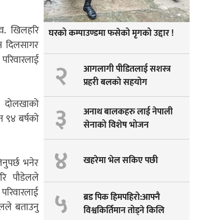
्व. खिलहरि
घरको कम्पाउण्डमा फसेको मृगको उद्दार !
्ष दिलसागर
ो परिवारलाई
२
आगलागी पीडितलाई सशस्त्र
प्रहरी बलको सहयोग
ो । दोलखाको
३
अनाथ बालकहरु लाई नेपाली
न ९४ बर्षको
सेनाको विशेष भोजन
४
खहरेमा भेल सकिए पछी
नुपर्छ भनेर
रि पौडेलले
५
न परिवारलाई
ब्रड पिक हिमपहिरो:आफ्नै
ेलले बताउनु
विश्वकिर्तिमान तोड्ने किलि