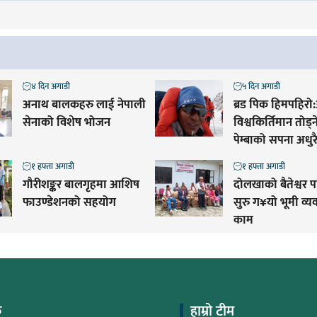
४ दिन अगाडी
५ दिन अगाडी
अनाथ बालकहरु लाई नेपाली
ब्रड पिक हिमपहिरो:
सेनाको विशेष भोजन
विश्वकिर्तिमान तोड्
पेम्बाको सपना अधुरै
१ हफ्ता अगाडी
१ हफ्ता अगाडी
गौरीशङ्कर बालगृहमा आशिष
दोलखाको बैतेश्वर 
फाउण्डेशनको सहयोग
सुरु ग¥यो भूमी व्
काम
क
हाम्रो टीम