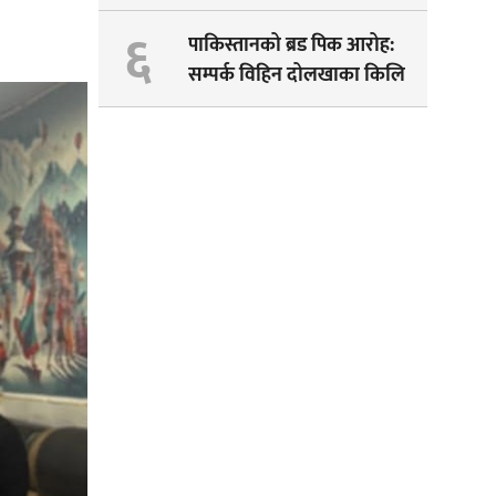
पेम्बाको सपना अधुरै !
६
पाकिस्तानको ब्रड पिक आरोह‌‌:
सम्पर्क विहिन दोलखाका किलि
पेम्बाको शव भेटियो