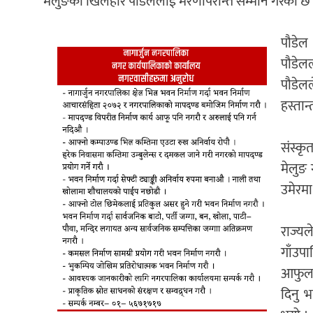
मेलुङका खिलहरि पौडेललाई मरणोपरान्त सम्मान गरेको छ
पौडेल
पौडेल
पौडेलल
हस्तान
संस्क
मेलुङ
उमेरमा
राज्यल
गाँउप
आफुलाई
दिनु भ