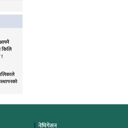
आफ्नै
ने किलि
 !
पालिकाले
यवस्थापनको
नेभिगेसन